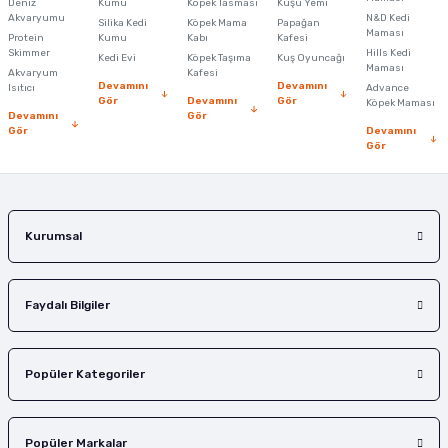
Deniz
Kumu
Köpek Tasması
Kuşu Yemi
Bu ürüne benzer farklı alternatifler olmalı.
Akvaryumu
N&D Kedi
Silika Kedi
Köpek Mama
Papağan
Maması
Protein
Kumu
Kabı
Kafesi
Skimmer
Hills Kedi
Kedi Evi
Köpek Taşıma
Kuş Oyuncağı
Maması
Akvaryum
Kafesi
Devamını
Devamını
Isıtıcı
Advance
Gör
Devamını
Gör
Köpek Maması
Devamını
Gör
Gör
Devamını
Gönder
Gör
Kurumsal
Faydalı Bilgiler
Popüler Kategoriler
Popüler Markalar