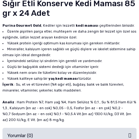
Sığır Etli Konserve Kedi Maması 85
gr x 24 Adet
Purina Gourmet Gold
, Kediler için lezzetli
kedi maması
çeşitlerinden birisidir.
Özenle pişirilen parça etler, muhteşem ve daha zengin bir lezzet için özel sos
eşliğinde, üstün lezzet arayan kedinize özel.
Yüksek protein içeriği optimum kas koruması için gereken miktardır.
Mineraller, kalsiyum içeren sağlıklı ve güçlü dişlere ve iskelet sistemine sahip
olması için ideal dengededir.
İçerisindeki selüloz iyi sindirim için gerekli ve yardımcıdır.
Güçlü bir bağışıklık sistemi desteği için vitaminler içerir.
Yüksek nem oranı ile tüketimi kolay ve düzenleyicidir.
Yüksek kaliteye sahip bir
yaş kedi maması
türüdür.
İçerik
: Su, et ve et türevleri (%4 sığır eti), buğday, balık ve balık türevleri,
minareler, vitaminler, şekerler, katkı maddeleri.
Analiz
: Ham Protein %7, Ham yağ %4, Ham Selüloz % 0,1 , Su % 81,5 Ham Kül %
1,3 , Kalsiyum (en az - en cok) %0,05 - 0,5, Fosfor (en az - en çok) %0,2 -
%0,7 Sodyum (en az – en cok) %0,1 - %0,5 A Vit.(en az) 1300 IU/kg, D3 Vit. (en
az) 200 IU/kg, E Vit. (en az) 8 mg/kg.
Yorumlar (0)