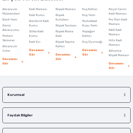
Ürün açıklamasında eksik bilgiler bulunuyor.
Akvaryum
Kedi Maması
Köpek Maması
Kuş Kafesi
Royal Canin
Ürün bilgilerinde hatalar bulunuyor.
Malzemeleri
Kedi Maması
Kedi Kumu
Köpek
Kuş Yemi
Balık Yemi
Ürün fiyatı diğer sitelerden daha pahalı.
Kulübesi
Pro Plan Kedi
Bentonit Kedi
Muhabbet
Maması
Deniz
Kumu
Köpek Tasması
Kuşu Yemi
Bu ürüne benzer farklı alternatifler olmalı.
Akvaryumu
N&D Kedi
Silika Kedi
Köpek Mama
Papağan
Maması
Protein
Kumu
Kabı
Kafesi
Skimmer
Hills Kedi
Kedi Evi
Köpek Taşıma
Kuş Oyuncağı
Maması
Akvaryum
Kafesi
Devamını
Devamını
Isıtıcı
Advance
Gör
Devamını
Gör
Köpek Maması
Devamını
Gör
Gör
Devamını
Gönder
Gör
Kurumsal
Faydalı Bilgiler