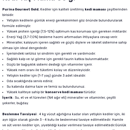
Purina Gourmet Gold
, Kediler için kaliteli üretilmiş
kedi maması
çeşitlerinden
birisidir.
Yetişkin kedilerin günlük enerji gereksinimleri göz önünde bulundurularak
formüle edilmiştir.
Yüksek protein içeriği (7,5-12%) optimum kas koruması için gereken miktardır.
Enerji Yağ (3,7-7,0%) besleme hacmi artırmadan ihtiyaçlara cevap verir.
Mineraller, kalsiyum içeren sağlıklı ve güçlü dişlere ve iskelet sistemine sahip
olması için ideal dengededir.
İçerisindeki selüloz iyi sindirim için gerekli ve yardımcıdır.
Sağlıklı kalp ve iyi görme için gerekli taurin katkısı bulunmaktadır.
Güçlü bir bağışıklık sistemi desteği için vitaminler içerir.
Yüksek nem oranı ile tüketimi kolay ve düzenleyicidir.
Yetişkin kediler için (1-7 yaş) günde 3 adet idealdir.
Oda sıcaklığında servis ediniz.
Su kabında daima taze ve temiz su bulundurunuz.
Yüksek kaliteye sahip bir
konserve kedi maması
türüdür.
İçerik
: Su, et ve et türevleri (%4 sığır eti) mineraller ve vitaminler, çeşitli
şekerler, buğday.
Beslenme Tavsiyesi
: 4 kg vücut ağırlığına kadar olan yetişkin kediler için, iki
ayrı öğün olarak günde 3 - 4 kutu ile beslenmesi tavsiye edilmektedir. Hamile
ve süt veren kediler için, yiyebildiği kadar verilmesi tavsiye edilmektedir.Günlük