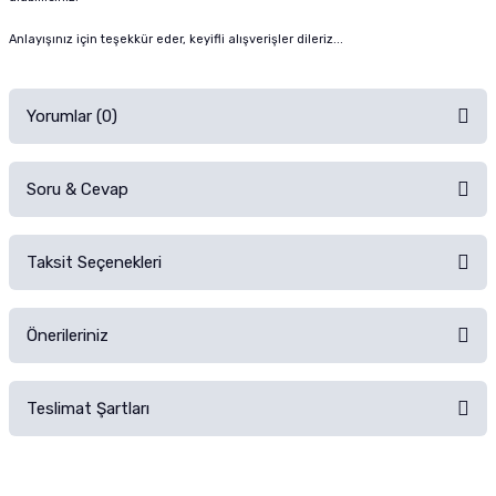
Anlayışınız için teşekkür eder, keyifli alışverişler dileriz...
Yorumlar (0)
Soru & Cevap
Alışverişinizden sonra ürüne yorum yapın, alışveriş puanı kazanın!
Sorularınız için
iletişim formunu
kullanınız.
Taksit Seçenekleri
Ürün hakkında henüz soru sorulmamış.
Ürünü Satın Al ve Yorumla
Önerileriniz
Soru Sor
Bu ürünün fiyat bilgisi, resim, ürün açıklamalarında ve diğer konularda
Teslimat Şartları
yetersiz gördüğünüz noktaları öneri formunu kullanarak tarafımıza
iletebilirsiniz.
Görüş ve önerileriniz için teşekkür ederiz.
Teslimat şartları