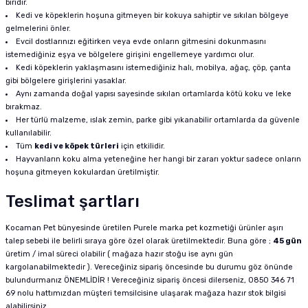
biridir.
Kedi ve köpeklerin hoşuna gitmeyen bir kokuya sahiptir ve sıkılan bölgeye
gelmelerini önler.
Evcil dostlarınızı eğitirken veya evde onların gitmesini dokunmasını
istemediğiniz eşya ve bölgelere girişini engellemeye yardımcı olur.
Kedi köpeklerin yaklaşmasını istemediğiniz halı, mobilya, ağaç, çöp, çanta
gibi bölgelere girişlerini yasaklar.
Aynı zamanda doğal yapısı sayesinde sıkılan ortamlarda kötü koku ve leke
bırakmaz.
Her türlü malzeme, ıslak zemin, parke gibi yıkanabilir ortamlarda da güvenle
kullanılabilir.
Tüm
kedi ve köpek türleri
için etkilidir.
Hayvanların koku alma yeteneğine her hangi bir zararı yoktur sadece onların
hoşuna gitmeyen kokulardan üretilmiştir.
Teslimat şartları
Kocaman Pet bünyesinde üretilen Purele marka pet kozmetiği ürünler aşırı
talep sebebi ile belirli sıraya göre özel olarak üretilmektedir. Buna göre ;
45 gün
üretim / imal süreci olabilir ( mağaza hazır stoğu ise aynı gün
kargolanabilmektedir ). Vereceğiniz sipariş öncesinde bu durumu göz önünde
bulundurmanız ÖNEMLİDİR ! Vereceğiniz sipariş öncesi dilerseniz, 0850 346 71
69 nolu hattımızdan müşteri temsilcisine ulaşarak mağaza hazır stok bilgisi
alabilirsiniz.