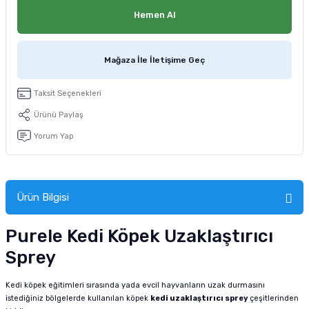
tucu
Sepeti
 Fırçası
Sump Filtre Malzemesi
Pro Plan Kedi Maması
Hemen Al
Pond Ürünleri
 Güvenlik Ürünleri
Akvaryum Ozon ve UV Ürünleri
Purina Kedi Maması
Mağaza İle İletişime Geç
manları
akım Ürünleri
Royal Canin Kedi Maması
Taksit Seçenekleri
lik ve Bakım Ürünleri
Ürünü Paylaş
Yorum Yap
uluk
 - Akvaryum Kumu
Ürün Bilgisi
 Parçaları
Purele Kedi Köpek Uzaklaştırıcı
e Malzemesi
Sprey
Kedi köpek eğitimleri sırasında yada evcil hayvanların uzak durmasını
istediğiniz bölgelerde kullanılan köpek
kedi uzaklaştırıcı sprey
çeşitlerinden