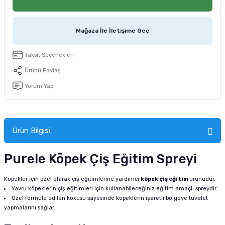
tucu
Sepeti
 Fırçası
Sump Filtre Malzemesi
Pro Plan Kedi Maması
Mağaza İle İletişime Geç
Pond Ürünleri
 Güvenlik Ürünleri
Akvaryum Ozon ve UV Ürünleri
Purina Kedi Maması
Taksit Seçenekleri
manları
akım Ürünleri
Royal Canin Kedi Maması
Ürünü Paylaş
lik ve Bakım Ürünleri
Yorum Yap
uluk
Ürün Bilgisi
 - Akvaryum Kumu
Purele Köpek Çiş Eğitim Spreyi
 Parçaları
Köpekler için özel olarak çiş eğitimlerine yardımcı
köpek çiş eğitim
ürünüdür.
e Malzemesi
Yavru köpeklerin çiş eğitimleri için kullanabileceğiniz eğitim amaçlı spreydir.
Özel formüle edilen kokusu sayesinde köpeklerin işaretli bölgeye tuvalet
yapmalarını sağlar.