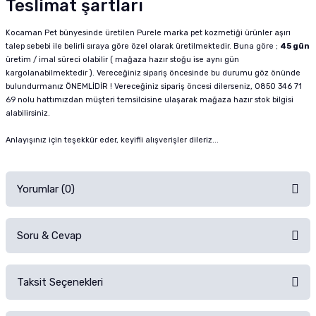
Teslimat şartları
Kocaman Pet bünyesinde üretilen Purele marka pet kozmetiği ürünler aşırı
talep sebebi ile belirli sıraya göre özel olarak üretilmektedir. Buna göre ;
45 gün
üretim / imal süreci olabilir ( mağaza hazır stoğu ise aynı gün
kargolanabilmektedir ). Vereceğiniz sipariş öncesinde bu durumu göz önünde
bulundurmanız ÖNEMLİDİR ! Vereceğiniz sipariş öncesi dilerseniz, 0850 346 71
69 nolu hattımızdan müşteri temsilcisine ulaşarak mağaza hazır stok bilgisi
alabilirsiniz.
Anlayışınız için teşekkür eder, keyifli alışverişler dileriz...
Yorumlar (0)
Soru & Cevap
Alışverişinizden sonra ürüne yorum yapın, alışveriş puanı kazanın!
Sorularınız için
iletişim formunu
kullanınız.
Taksit Seçenekleri
Ürün hakkında henüz soru sorulmamış.
Ürünü Satın Al ve Yorumla