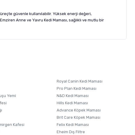
çte güvenle kullanılabilir. Yüksek enerji değeri,
g Emziren Anne ve Yavru Kedi Maması, sağlıklı ve mutlu bir
letebilirsiniz.
 formunu
kullanınız.
Royal Canin Kedi Maması
Pro Plan Kedi Maması
uşu Yemi
N&D Kedi Maması
fesi
Hills Kedi Maması
ğı
Advance Köpek Maması
Brit Care Köpek Maması
irgen Kafesi
Felix Kedi Maması
i
Eheim Dış Filtre