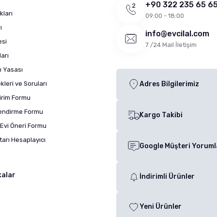
+90 322 235 65 6
kları
09:00 - 18:00
ı
info@evcilal.com
esi
7 /24 Mail İletişim
arı
ı Yasası
leri ve Soruları
Adres Bilgilerimiz
dirim Formu
lendirme Formu
Kargo Takibi
Evi Öneri Formu
arı Hesaplayıcı
Google Müşteri Yoruml
kalar
İndirimli Ürünler
Yeni Ürünler