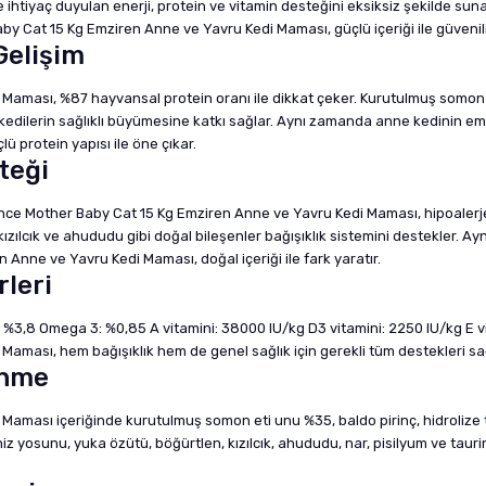
de ihtiyaç duyulan enerji, protein ve vitamin desteğini eksiksiz şekilde
Baby Cat 15 Kg Emziren Anne ve Yavru Kedi Maması, güçlü içeriği ile güven
Gelişim
ması, %87 hayvansal protein oranı ile dikkat çeker. Kurutulmuş somon et
 kedilerin sağlıklı büyümesine katkı sağlar. Aynı zamanda anne kedinin e
 protein yapısı ile öne çıkar.
teği
ience Mother Baby Cat 15 Kg Emziren Anne ve Yavru Kedi Maması, hipoalerjen
kızılcık ve ahududu gibi doğal bileşenler bağışıklık sistemini destekler. Ay
 Anne ve Yavru Kedi Maması, doğal içeriği ile fark yaratır.
rleri
 %3,8 Omega 3: %0,85 A vitamini: 38000 IU/kg D3 vitamini: 2250 IU/kg E 
ması, hem bağışıklık hem de genel sağlık için gerekli tüm destekleri sa
enme
ması içeriğinde kurutulmuş somon eti unu %35, baldo pirinç, hidrolize tav
niz yosunu, yuka özütü, böğürtlen, kızılcık, ahududu, nar, pisilyum ve taur