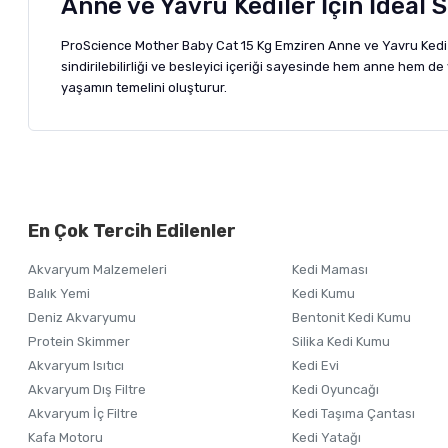
Anne ve Yavru Kediler İçin İdeal 
ProScience Mother Baby Cat 15 Kg Emziren Anne ve Yavru Kedi M
sindirilebilirliği ve besleyici içeriği sayesinde hem anne hem 
yaşamın temelini oluşturur.
Bu ürünün fiyat bilgisi, resim, ürün açıklamalarında ve diğer ko
Görüş ve önerileriniz için teşekkür ederiz.
Alışverişinizden 
En Çok Tercih Edilenler
Ürün resmi kalitesiz, bozuk veya görüntülenemiyor.
Akvaryum Malzemeleri
Kedi Maması
Ürün açıklamasında eksik bilgiler bulunuyor.
Balık Yemi
Kedi Kumu
Ürün bilgilerinde hatalar bulunuyor.
Deniz Akvaryumu
Bentonit Kedi Kumu
Ürün fiyatı diğer sitelerden daha pahalı.
Protein Skimmer
Silika Kedi Kumu
Akvaryum Isıtıcı
Kedi Evi
Bu ürüne benzer farklı alternatifler olmalı.
Akvaryum Dış Filtre
Kedi Oyuncağı
Akvaryum İç Filtre
Kedi Taşıma Çantası
Kafa Motoru
Kedi Yatağı