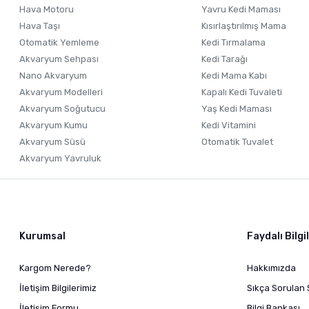
Hava Motoru
Yavru Kedi Maması
Hava Taşı
Kısırlaştırılmış Mama
Otomatik Yemleme
Kedi Tırmalama
Akvaryum Sehpası
Kedi Tarağı
Nano Akvaryum
Kedi Mama Kabı
Akvaryum Modelleri
Kapalı Kedi Tuvaleti
Akvaryum Soğutucu
Yaş Kedi Maması
Akvaryum Kumu
Kedi Vitamini
Akvaryum Süsü
Otomatik Tuvalet
Akvaryum Yavruluk
Kurumsal
Faydalı Bilgi
Kargom Nerede?
Hakkımızda
İletişim Bilgilerimiz
Sıkça Sorulan 
İletişim Formu
Bilgi Bankası