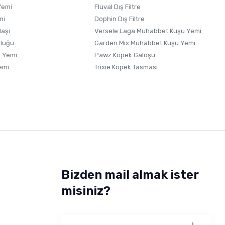
Yemi
Fluval Dış Filtre
mi
Dophin Dış Filtre
laşı
Versele Laga Muhabbet Kuşu Yemi
uluğu
Garden Mix Muhabbet Kuşu Yemi
 Yemi
Pawz Köpek Galoşu
emi
Trixie Köpek Tasması
Bizden mail almak ister
misiniz?