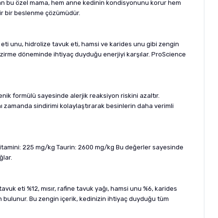
 sunan bu özel mama, hem anne kedinin kondisyonunu korur hem
ilir bir beslenme çözümüdür.
i unu, hidrolize tavuk eti, hamsi ve karides unu gibi zengin
mzirme döneminde ihtiyaç duyduğu enerjiyi karşılar. ProScience
ik formülü sayesinde alerjik reaksiyon riskini azaltır.
nı zamanda sindirimi kolaylaştırarak besinlerin daha verimli
vitamini: 225 mg/kg Taurin: 2600 mg/kg Bu değerler sayesinde
ğlar.
uk eti %12, mısır, rafine tavuk yağı, hamsi unu %6, karides
in bulunur. Bu zengin içerik, kedinizin ihtiyaç duyduğu tüm