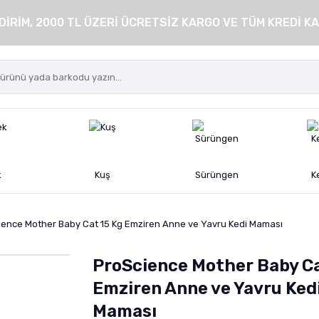
DİRİM, 2000 TL ÜZERİ ÜCRETSİZ KARGO VE TÜM KREDİ KA
k
Kuş
Sürüngen
K
ience Mother Baby Cat 15 Kg Emziren Anne ve Yavru Kedi Maması
ProScience Mother Baby Ca
Emziren Anne ve Yavru Ked
Maması