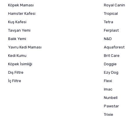
Köpek Maması
Royal Canin
Hamster Kafesi
Tropical
Kuş Kafesi
Tetra
Tavşan Yemi
Ferplast
Balık Yemi
N&D
Yavru Kedi Maması
Aquaforest
Kedi Kumu
Brit Care
Köpek İsimliği
Doggie
Dış Filtre
Ezy Dog
İç Filtre
Flexi
Imac
Nunbell
Pawstar
Trixie