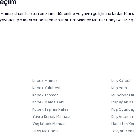
Seçim
aması, hamilelikten emzirme dönemine ve yavru gelişimine kadar tüm süre
de yavrular için ideal bir beslenme sunar. ProScience Mother Baby Cat 15 K
nularda yetersiz gördüğünüz noktaları öneri formunu kullanarak tarafımıza i
sonra ürüne yorum yapın, alışveriş puanı kazanın! Sorularınız için
Ürün hakkında henüz soru sorulmamış.
iletişim
Ürünü Satın Al ve Yorumla
Soru Sor
Köpek Maması
Kuş Kafesi
Köpek Kulübesi
Kuş Yemi
Köpek Tasması
Muhabbet K
Köpek Mama Kabı
Papağan Ka
Köpek Taşıma Kafesi
Kuş Oyunca
Yavru Köpek Maması
Kuş Vitamini
Yaş Köpek Maması
Hamster/Kem
Tıraş Makinesi
Tavşan Yem