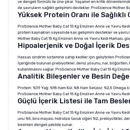
ve dengeli formülü ile öne çıkar. Yaşamın en kritik dönemlerin
de yavruların sağlıklı gelişimini destekler. ProScience Mother 
Yüksek Protein Oranı ile Sağlıklı 
ProScience Mother Baby Cat 15 Kg Emziren Anne ve Yavru Kedi Ma
protein kaynakları sayesinde kas gelişimini destekler ve yavru
Mother Baby Cat 15 Kg Emziren Anne ve Yavru Kedi Maması, güçlü
Hipoalerjenik ve Doğal İçerik Des
Hassas sindirim sistemine sahip kediler için geliştirilen ProSc
İçeriğinde bulunan prebiyotikler, deniz yosunu, nar, böğürtlen, 
kullanılmasını sağlar. ProScience Mother Baby Cat 15 Kg Emziren
Analitik Bileşenler ve Besin Değe
Protein: %39 Yağ: %18 Ham Kül: %8 Ham Selüloz: %2,5 Omega 6:
ProScience Mother Baby Cat 15 Kg Emziren Anne ve Yavru Kedi Ma
Güçlü İçerik Listesi ile Tam Besl
ProScience Mother Baby Cat 15 Kg Emziren Anne ve Yavru Kedi Ma
unu %5, bira mayası, hidrolize tavuk ciğeri %2, prebiyotikler, de
besinleri dengeli şekilde sunar.