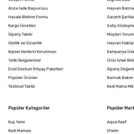
Arıza İade Başvurusu
Hayvan Barına
Havale Bildirim Formu
Garanti Şartlar
Kargo Ücretleri
Satış Sözleşm
Sipariş Takibi
Müşteri Yoruml
Gizlilik ve Güvenlik
Hayvan Haklar
Kişisel Verilerin Korunması
Kampanya İstek
Yetki Belgelerimiz
Ürün İstek Bil
Evcil Dostum İhtiyaç Paketleri
Sipariş Değer
Popüler Ürünler
Barınak Bakım 
Teslimat Takibi
Kedi Mama Mikt
Popüler Kategoriler
Popüler Mar
Kuş Yemi
Aqua Reef
Kedi Maması
Eheim