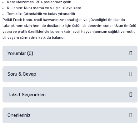
Kase Malzemesi: 304 paslanmaz çelik
Kullanım: Kuru mama ve su için iki ayrı kase
Temizlik
:
Çıkarılabilir ve kolay yıkanabilir
Petkit Fresh Nano, evcil hayvanınızın rahatlığını ve güvenliğini ön planda
tutarak hem sizin hem de dostlarınız için üstün bir deneyim sunar. Uzun ömürlü
yapısı ve pratik özellikleriyle bu yem kabı, evcil hayvanlarınızın sağlıklı ve mutlu
bir yaşam sürmesine katkıda bulunur.
Yorumlar (0)
Soru & Cevap
Alışverişinizden sonra ürüne yorum yapın, alışveriş puanı kazanın!
Sorularınız için
iletişim formunu
kullanınız.
Taksit Seçenekleri
Ürün hakkında henüz soru sorulmamış.
Ürünü Satın Al ve Yorumla
Önerileriniz
Soru Sor
Bu ürünün fiyat bilgisi, resim, ürün açıklamalarında ve diğer konularda
yetersiz gördüğünüz noktaları öneri formunu kullanarak tarafımıza