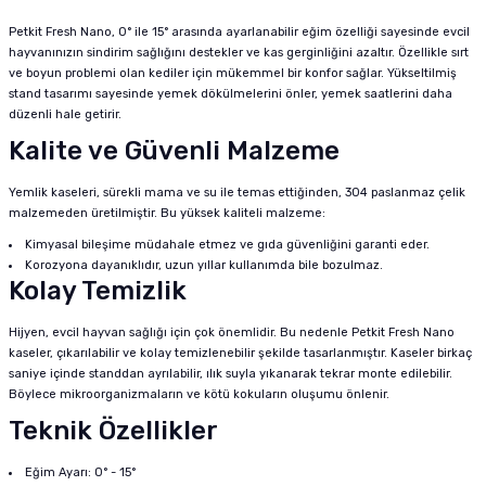
Petkit Fresh Nano, 0° ile 15° arasında ayarlanabilir eğim özelliği sayesinde evcil
hayvanınızın sindirim sağlığını destekler ve kas gerginliğini azaltır. Özellikle sırt
ve boyun problemi olan kediler için mükemmel bir konfor sağlar. Yükseltilmiş
stand tasarımı sayesinde yemek dökülmelerini önler, yemek saatlerini daha
düzenli hale getirir.
Kalite ve Güvenli Malzeme
Yemlik kaseleri, sürekli mama ve su ile temas ettiğinden, 304 paslanmaz çelik
malzemeden üretilmiştir. Bu yüksek kaliteli malzeme:
Kimyasal bileşime müdahale etmez ve gıda güvenliğini garanti eder.
Korozyona dayanıklıdır, uzun yıllar kullanımda bile bozulmaz.
Kolay Temizlik
Hijyen, evcil hayvan sağlığı için çok önemlidir. Bu nedenle Petkit Fresh Nano
kaseler, çıkarılabilir ve kolay temizlenebilir şekilde tasarlanmıştır. Kaseler birkaç
saniye içinde standdan ayrılabilir, ılık suyla yıkanarak tekrar monte edilebilir.
Böylece mikroorganizmaların ve kötü kokuların oluşumu önlenir.
Teknik Özellikler
Eğim Ayarı: 0° - 15°