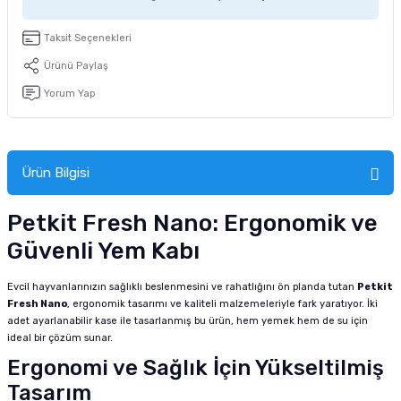
tucu
Sepeti
 Fırçası
Sump Filtre Malzemesi
Pro Plan Kedi Maması
Taksit Seçenekleri
Pond Ürünleri
 Güvenlik Ürünleri
Akvaryum Ozon ve UV Ürünleri
Purina Kedi Maması
Ürünü Paylaş
Yorum Yap
manları
akım Ürünleri
Royal Canin Kedi Maması
lik ve Bakım Ürünleri
Ürün Bilgisi
uluk
Petkit Fresh Nano: Ergonomik ve
 - Akvaryum Kumu
Güvenli Yem Kabı
 Parçaları
Evcil hayvanlarınızın sağlıklı beslenmesini ve rahatlığını ön planda tutan
Petkit
Fresh Nano
, ergonomik tasarımı ve kaliteli malzemeleriyle fark yaratıyor. İki
e Malzemesi
adet ayarlanabilir kase ile tasarlanmış bu ürün, hem yemek hem de su için
ideal bir çözüm sunar.
Ergonomi ve Sağlık İçin Yükseltilmiş
Tasarım