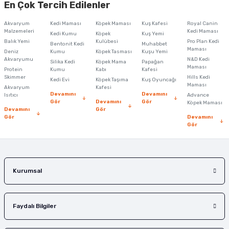
En Çok Tercih Edilenler
iletebilirsiniz.
Görüş ve önerileriniz için teşekkür ederiz.
Akvaryum
Kedi Maması
Köpek Maması
Kuş Kafesi
Royal Canin
Malzemeleri
Kedi Maması
Kedi Kumu
Köpek
Kuş Yemi
Ürün resmi kalitesiz, bozuk veya görüntülenemiyor.
Balık Yemi
Kulübesi
Pro Plan Kedi
Bentonit Kedi
Muhabbet
Maması
Deniz
Kumu
Köpek Tasması
Kuşu Yemi
Ürün açıklamasında eksik bilgiler bulunuyor.
Akvaryumu
N&D Kedi
Silika Kedi
Köpek Mama
Papağan
Maması
Protein
Ürün bilgilerinde hatalar bulunuyor.
Kumu
Kabı
Kafesi
Skimmer
Hills Kedi
Kedi Evi
Köpek Taşıma
Kuş Oyuncağı
Ürün fiyatı diğer sitelerden daha pahalı.
Maması
Akvaryum
Kafesi
Devamını
Devamını
Isıtıcı
Advance
Bu ürüne benzer farklı alternatifler olmalı.
Gör
Devamını
Gör
Köpek Maması
Devamını
Gör
Gör
Devamını
Gör
Gönder
Kurumsal
Faydalı Bilgiler