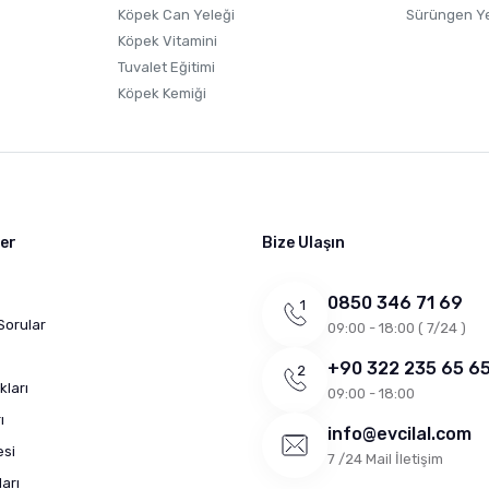
Köpek Can Yeleği
Sürüngen Y
Köpek Vitamini
Tuvalet Eğitimi
Köpek Kemiği
ler
Bize Ulaşın
0850 346 71 69
Sorular
09:00 - 18:00 ( 7/24 )
+90 322 235 65 6
kları
09:00 - 18:00
ı
info@evcilal.com
esi
7 /24 Mail İletişim
arı