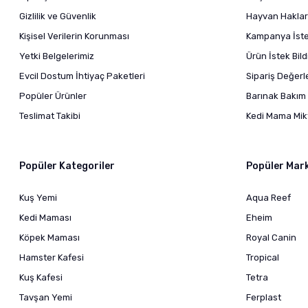
Gizlilik ve Güvenlik
Hayvan Haklar
Kişisel Verilerin Korunması
Kampanya İstek
Yetki Belgelerimiz
Ürün İstek Bil
Evcil Dostum İhtiyaç Paketleri
Sipariş Değer
Popüler Ürünler
Barınak Bakım 
Teslimat Takibi
Kedi Mama Mikt
Popüler Kategoriler
Popüler Mar
Kuş Yemi
Aqua Reef
Kedi Maması
Eheim
Köpek Maması
Royal Canin
Hamster Kafesi
Tropical
Kuş Kafesi
Tetra
Tavşan Yemi
Ferplast