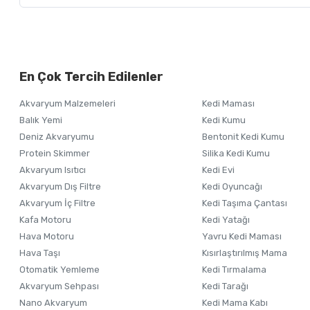
Bu ürünün fiyat bilgisi, resim, ürün açıklamalarında ve diğer ko
Görüş ve önerileriniz için teşekkür ederiz.
Alışverişinizden 
En Çok Tercih Edilenler
Ürün resmi kalitesiz, bozuk veya görüntülenemiyor.
Akvaryum Malzemeleri
Kedi Maması
Ürün açıklamasında eksik bilgiler bulunuyor.
Balık Yemi
Kedi Kumu
Ürün bilgilerinde hatalar bulunuyor.
Deniz Akvaryumu
Bentonit Kedi Kumu
Ürün fiyatı diğer sitelerden daha pahalı.
Protein Skimmer
Silika Kedi Kumu
Akvaryum Isıtıcı
Kedi Evi
Bu ürüne benzer farklı alternatifler olmalı.
Akvaryum Dış Filtre
Kedi Oyuncağı
Akvaryum İç Filtre
Kedi Taşıma Çantası
Kafa Motoru
Kedi Yatağı
Hava Motoru
Yavru Kedi Maması
Hava Taşı
Kısırlaştırılmış Mama
Otomatik Yemleme
Kedi Tırmalama
Akvaryum Sehpası
Kedi Tarağı
Nano Akvaryum
Kedi Mama Kabı