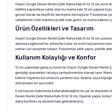
Oripet Jungle Desen Renkli Çelik Mama Kabı 8 Oz 12 cm, evcil do
mililitre kapasiteye sahip olan bu mama kabı 12 cm çapıyla küçü
görsel olarak da keyifli bir deneyime dönüştürür. Paslanmaz çel
sahiplerinin rutin bakımını pratik hale getirir ve mama kabının 
Ürün Özellikleri ve Tasarım
Oripet Jungle Desen Renkli Çelik Mama Kabı 8 Oz 12 cm, paslan
alanınıza eğlenceli bir atmosfer katar ve evcil hayvanınızın be
zaman üst seviyede tutulur. Paslanmaz çelik yapısı, plastik alt
Kullanım Kolaylığı ve Konfor
12 cm çapındaki geniş iç hacmi ile Oripet Jungle Desen Renkli
genişliği yiyecekleri rahatça yerleştirmenize olanak tanır. Mam
kabının hijyenini korumanıza yardımcı olur. Kediniz veya köpeği
dökülmeleri en aza indirir.
Evcil hayvan bakımında kullanabileceğiniz bu şık ve dayanıklı ma
Desen Renkli Çelik Mama Kabı 8 Oz 12 cm, hijyenik yapısı, kolay
daha konforlu ve düzenli hale getirebilirsiniz.