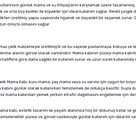
stlarınızın günlük mama ve su ihtiyaçlarını karşılamak üzere tasarlanmış e
k ve orta boy kediler ile köpekler için ideal kullanım sağlar. Renkli jun
ikten üretilmiş yapısı sayesinde hijyenik ve dayanıklı bir seçenek sunar. 
uzun ömürlü olmasını sağlar.
maz çelik malzemeyle üretilmiştir ve bu sayede paslanmaya, kokuya ve lek
slenme alanını görsel olarak canlandırır. Mama kabının yüzeyi mama kalınt
ernatiflere göre daha sağlıklı bir kullanım sunar ve uzun süreli kullanımd
 Çelik Mama Kabı, kuru mama, yaş mama veya su servisi için uygun bir boy
a kabını günlük olarak kullanırken temizlemek de oldukça basittir. Suyla 
niz mama kabından yemek yerken etrafın dağılmasını engellemek için dengel
ma kabı, estetik tasarımı ile yaşam alanınıza hoş bir dokunuş katar ve gün
 temizlenebilir yüzeyi ve görsel cazibesiyle günlük kullanım için ideal bi