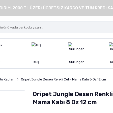
DİRİM, 2000 TL ÜZERİ ÜCRETSİZ KARGO VE TÜM KREDİ KA
k
Kuş
Sürüngen
K
Su Kapları
Oripet Jungle Desen Renkli Çelik Mama Kabı 8 Oz 12 cm
Oripet Jungle Desen Renkli
Mama Kabı 8 Oz 12 cm