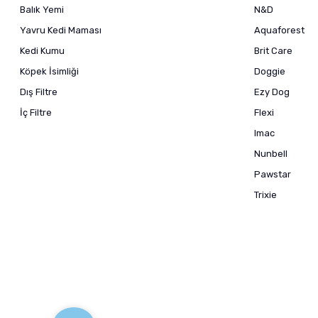
Balık Yemi
N&D
Yavru Kedi Maması
Aquaforest
Kedi Kumu
Brit Care
Köpek İsimliği
Doggie
Dış Filtre
Ezy Dog
İç Filtre
Flexi
Imac
Nunbell
Pawstar
Trixie