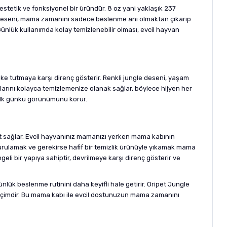
stetik ve fonksiyonel bir üründür. 8 oz yani yaklaşık 237
gle deseni, mama zamanını sadece beslenme anı olmaktan çıkarıp
Günlük kullanımda kolay temizlenebilir olması, evcil hayvan
e tutmaya karşı direnç gösterir. Renkli jungle deseni, yaşam
ılarını kolayca temizlemenize olanak sağlar, böylece hijyen her
a ilk günkü görünümünü korur.
ut sağlar. Evcil hayvanınız mamanızı yerken mama kabının
durulamak ve gerekirse hafif bir temizlik ürünüyle yıkamak mama
i bir yapıya sahiptir, devrilmeye karşı direnç gösterir ve
lük beslenme rutinini daha keyifli hale getirir. Oripet Jungle
r seçimdir. Bu mama kabı ile evcil dostunuzun mama zamanını