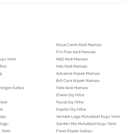
letebilirsiniz.
 formunu
kullanınız.
Royal Canin Kedi Maması
Pro Plan Kedi Maması
uşu Yemi
N&D Kedi Maması
fesi
Hills Kedi Maması
ğı
Advance Köpek Maması
Brit Care Köpek Maması
irgen Kafesi
Felix Kedi Maması
i
Eheim Dış Filtre
Yemi
Fluval Dış Filtre
mi
Dophin Dış Filtre
laşı
Versele Laga Muhabbet Kuşu Yemi
uluğu
Garden Mix Muhabbet Kuşu Yemi
 Yemi
Pawz Köpek Galoşu