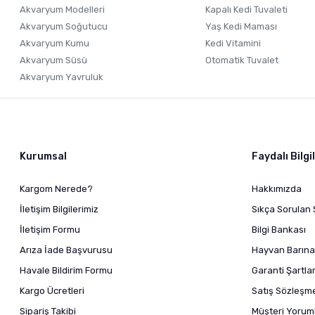
Akvaryum Modelleri
Kapalı Kedi Tuvaleti
Akvaryum Soğutucu
Yaş Kedi Maması
Akvaryum Kumu
Kedi Vitamini
Akvaryum Süsü
Otomatik Tuvalet
Akvaryum Yavruluk
Kurumsal
Faydalı Bilgi
Kargom Nerede?
Hakkımızda
İletişim Bilgilerimiz
Sıkça Sorulan 
İletişim Formu
Bilgi Bankası
Arıza İade Başvurusu
Hayvan Barına
Havale Bildirim Formu
Garanti Şartlar
Kargo Ücretleri
Satış Sözleşm
Sipariş Takibi
Müşteri Yoruml