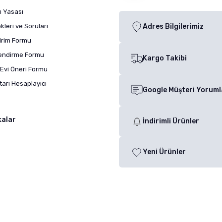
ı Yasası
leri ve Soruları
Adres Bilgilerimiz
dirim Formu
lendirme Formu
Kargo Takibi
Evi Öneri Formu
arı Hesaplayıcı
Google Müşteri Yoruml
kalar
İndirimli Ürünler
Yeni Ürünler