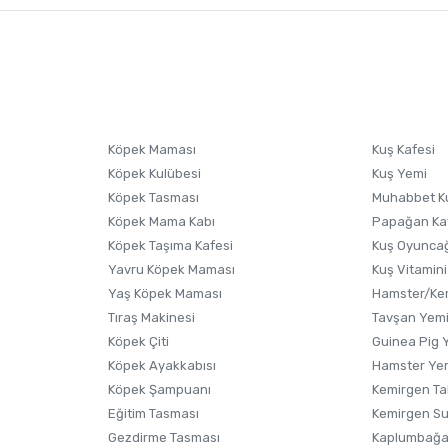
nularda yetersiz gördüğünüz noktaları öneri formunu kullanarak tarafımıza i
sonra ürüne yorum yapın, alışveriş puanı kazanın! Sorularınız için
Ürün hakkında henüz soru sorulmamış.
iletişim
Ürünü Satın Al ve Yorumla
Soru Sor
Köpek Maması
Kuş Kafesi
Köpek Kulübesi
Kuş Yemi
Köpek Tasması
Muhabbet K
Köpek Mama Kabı
Papağan Ka
Köpek Taşıma Kafesi
Kuş Oyunca
Yavru Köpek Maması
Kuş Vitamini
Yaş Köpek Maması
Hamster/Kem
Tıraş Makinesi
Tavşan Yem
Köpek Çiti
Guinea Pig 
Köpek Ayakkabısı
Hamster Ye
Gönder
Köpek Şampuanı
Kemirgen Ta
Eğitim Tasması
Kemirgen S
Gezdirme Tasması
Kaplumbağa