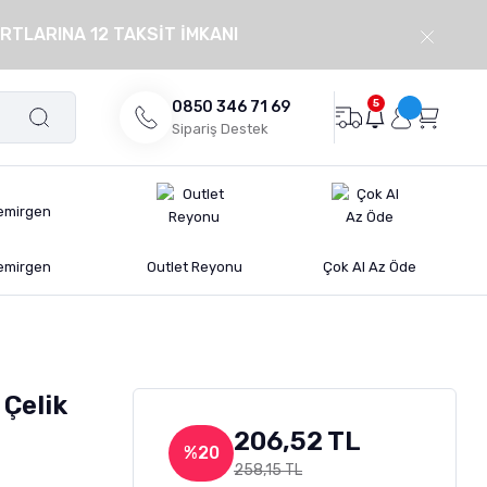
RTLARINA 12 TAKSİT İMKANI
5
0850 346 71 69
Sipariş Destek
emirgen
Outlet Reyonu
Çok Al Az Öde
 Çelik
206,52 TL
%20
258,15 TL