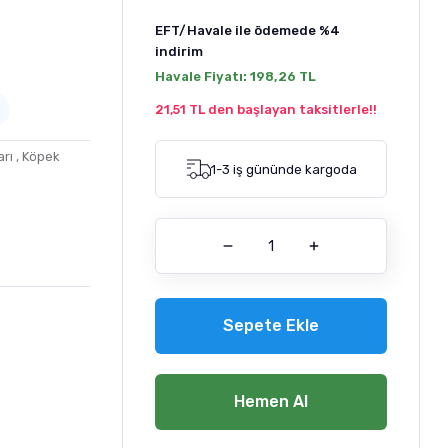
EFT/Havale ile ödemede
%4
indirim
Havale Fiyatı:
198,26 TL
21,51 TL den başlayan taksitlerle!!
arı
,
Köpek
1-3 iş gününde kargoda
Sepete Ekle
Hemen Al