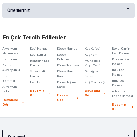
Önerileriniz
Soru Sor
Bu ürünün fiyat bilgisi, resim, ürün açıklamalarında ve diğer konularda
yetersiz gördüğünüz noktaları öneri formunu kullanarak tarafımıza
En Çok Tercih Edilenler
iletebilirsiniz.
Görüş ve önerileriniz için teşekkür ederiz.
Akvaryum
Kedi Maması
Köpek Maması
Kuş Kafesi
Royal Canin
Malzemeleri
Kedi Maması
Kedi Kumu
Köpek
Kuş Yemi
Ürün resmi kalitesiz, bozuk veya görüntülenemiyor.
Balık Yemi
Kulübesi
Pro Plan Kedi
Bentonit Kedi
Muhabbet
Maması
Deniz
Kumu
Köpek Tasması
Kuşu Yemi
Ürün açıklamasında eksik bilgiler bulunuyor.
Akvaryumu
N&D Kedi
Silika Kedi
Köpek Mama
Papağan
Maması
Protein
Ürün bilgilerinde hatalar bulunuyor.
Kumu
Kabı
Kafesi
Skimmer
Hills Kedi
Kedi Evi
Köpek Taşıma
Kuş Oyuncağı
Ürün fiyatı diğer sitelerden daha pahalı.
Maması
Akvaryum
Kafesi
Devamını
Devamını
Isıtıcı
Advance
Bu ürüne benzer farklı alternatifler olmalı.
Gör
Devamını
Gör
Köpek Maması
Devamını
Gör
Gör
Devamını
Gör
Gönder
Kurumsal