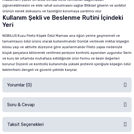
çiğnenebilmesini ve elde rahat sunulmasını sağlar Bitkisel gliserin ve sorbitol
ürünün esnek dokusunu ve tazeliğini korumaya yardımcı olur
Kullanım Şekli ve Beslenme Rutini İçindeki
Yeri
NOBILUS Kuzu Fileto Köpek Ödül Maması ana öğün yerine geçmemeli ve
tamamlayıcı ödül ürünü olarak kullanılmalıdır Günlük verilecek miktar köpeğin
kilosu yaşı ve aktivite düzeyine göre ayarlanmalıdır Fileto yapısı nedeniyle
küçük parçalara bölünerek verilmesi porsiyon kontrolü açısından uygundur Serin
ve kuru bir ortamda muhafaza edildiğinde ürün formu ve besin değerleri
korunur Düzenli ve kontrollü kullanımda yüksek proteinli içeriğiyle köpeğin ödül
beklentisini dengeli ve güvenli şekilde karşılar.
Yorumlar (0)
Soru & Cevap
Alışverişinizden sonra ürüne yorum yapın, alışveriş puanı kazanın!
Sorularınız için
iletişim formunu
kullanınız.
Taksit Seçenekleri
Ürün hakkında henüz soru sorulmamış.
Ürünü Satın Al ve Yorumla