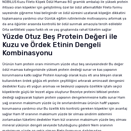
NOBILUS Kuzu Fileto Köpek Ödül Maması 80 gramlık ambalajı ile yüksek protein
ihtiyacı olan köpekler için geliştirilmiş özel bir ödül alternatifidir Fileto formu
sayesinde çiğneme hissi belirgindir ve ödül süresini uzatarak köpeğin dikkatini
toplamasına yardımcı olur Günlük eğitim rutinlerinde motivasyonu artırmak ya
da ana öğünler arasında kontrollü bir ödül sunmak amacıyla tercih edilebilir
Orta sertlikteki yapısı farklı ırk ve yaş gruplarında rahat tüketim sağlar
Yüzde Otuz Beş Protein Değeri ile
Kuzu ve Ördek Etinin Dengeli
Kombinasyonu
Ürünün ham protein oranı minimum yüzde otuz beş seviyesindedir Bu değer
ödül maması kategorisinde yüksek protein desteği sunar ve kas yapısının
korunmasına katkı sağlar Protein kaynağı olarak kuzu eti ana bileşen olarak
kullanılırken ördek göğüs eti protein çeşitliliğini artırarak aminoasit dengesini
destekler Kuzu eti yoğun aroması ve besleyici yapısıyla özellikle iştahı seçici
köpeklerde güçlü bir lezzet algısı oluşturur Bezelye proteini bitkisel protein
desteği sağlayarak toplam protein yapısının dengelenmesine katkı sunar Ham
yağ oranının maksimum yüzde üç ile sınırlandırılması ürünün hafif yapısını
korumasına yardımcı olur Bu özellik kilo kontrolü gereken köpekler için avantaj
sağlar Ham lif oranının maksimum yüzde bir olması sindirim sistemini
zorlamadan tüketimi destekler Ham kül oranının maksimum yüzde beş olması
mineral yükünün dengeli seviyede tutulduğunu gösterir Nem oranının
maksimum yüzde on sekiz olması fileto formunun dağılmadan