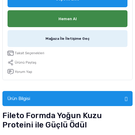
tucu
Sepeti
 Fırçası
Sump Filtre Malzemesi
Pro Plan Kedi Maması
Hemen Al
Pond Ürünleri
 Güvenlik Ürünleri
Akvaryum Ozon ve UV Ürünleri
Purina Kedi Maması
manları
akım Ürünleri
Royal Canin Kedi Maması
Mağaza İle İletişime Geç
lik ve Bakım Ürünleri
Taksit Seçenekleri
Ürünü Paylaş
uluk
Yorum Yap
 - Akvaryum Kumu
 Parçaları
Ürün Bilgisi
e Malzemesi
Fileto Formda Yoğun Kuzu
Proteini ile Güçlü Ödül