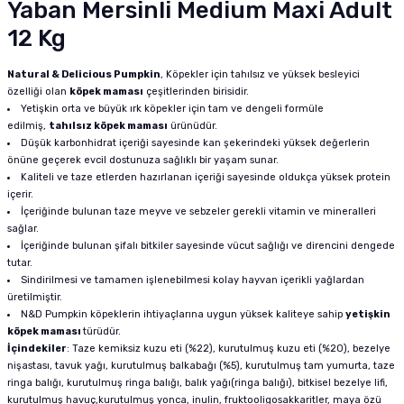
Yaban Mersinli Medium Maxi Adult
12 Kg
Natural & Delicious Pumpkin
, Köpekler için tahılsız ve yüksek besleyici
özelliği olan
köpek maması
çeşitlerinden birisidir.
Yetişkin orta ve büyük ırk köpekler için tam ve dengeli formüle
edilmiş,
tahılsız köpek maması
ürünüdür.
Düşük karbonhidrat içeriği sayesinde kan şekerindeki yüksek değerlerin
önüne geçerek evcil dostunuza sağlıklı bir yaşam sunar.
Kaliteli ve taze etlerden hazırlanan içeriği sayesinde oldukça yüksek protein
içerir.
İçeriğinde bulunan taze meyve ve sebzeler gerekli vitamin ve mineralleri
sağlar.
İçeriğinde bulunan şifalı bitkiler sayesinde vücut sağlığı ve direncini dengede
tutar.
Sindirilmesi ve tamamen işlenebilmesi kolay hayvan içerikli yağlardan
üretilmiştir.
N&D Pumpkin köpeklerin ihtiyaçlarına uygun yüksek kaliteye sahip
yetişkin
köpek maması
türüdür.
İçindekiler
: Taze kemiksiz kuzu eti (%22), kurutulmuş kuzu eti (%20), bezelye
nişastası, tavuk yağı, kurutulmuş balkabağı (%5), kurutulmuş tam yumurta, taze
ringa balığı, kurutulmuş ringa balığı, balık yağı(ringa balığı), bitkisel bezelye lifi,
kurutulmuş havuç,kurutulmuş yonca, inulin, fruktooligosakkaritler, maya özü