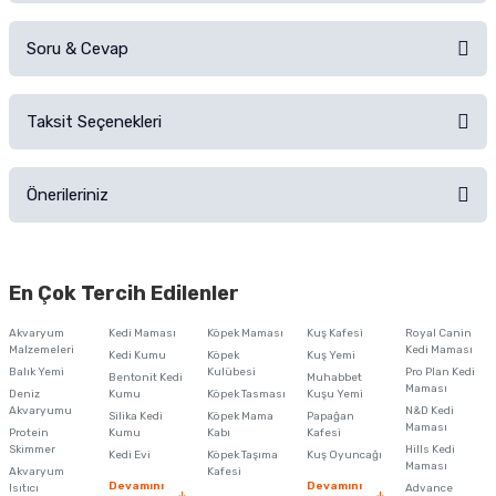
Soru & Cevap
Alışverişinizden sonra ürüne yorum yapın, alışveriş puanı kazanın!
Sorularınız için
iletişim formunu
kullanınız.
Taksit Seçenekleri
Ürün hakkında henüz soru sorulmamış.
Ürünü Satın Al ve Yorumla
Önerileriniz
Soru Sor
Bu ürünün fiyat bilgisi, resim, ürün açıklamalarında ve diğer konularda
yetersiz gördüğünüz noktaları öneri formunu kullanarak tarafımıza
En Çok Tercih Edilenler
iletebilirsiniz.
Görüş ve önerileriniz için teşekkür ederiz.
Akvaryum
Kedi Maması
Köpek Maması
Kuş Kafesi
Royal Canin
Malzemeleri
Kedi Maması
Kedi Kumu
Köpek
Kuş Yemi
Ürün resmi kalitesiz, bozuk veya görüntülenemiyor.
Balık Yemi
Kulübesi
Pro Plan Kedi
Bentonit Kedi
Muhabbet
Maması
Deniz
Kumu
Köpek Tasması
Kuşu Yemi
Ürün açıklamasında eksik bilgiler bulunuyor.
Akvaryumu
N&D Kedi
Silika Kedi
Köpek Mama
Papağan
Maması
Protein
Ürün bilgilerinde hatalar bulunuyor.
Kumu
Kabı
Kafesi
Skimmer
Hills Kedi
Kedi Evi
Köpek Taşıma
Kuş Oyuncağı
Ürün fiyatı diğer sitelerden daha pahalı.
Maması
Akvaryum
Kafesi
Devamını
Devamını
Isıtıcı
Advance