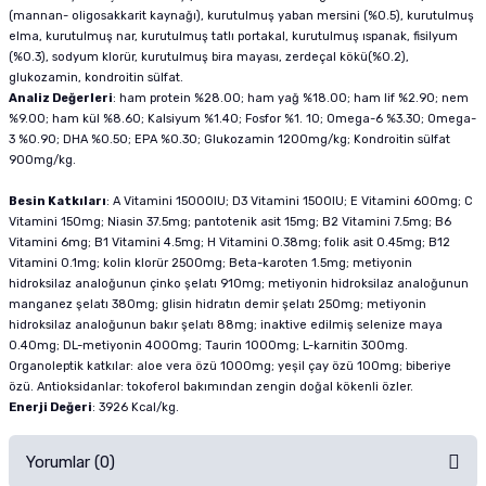
(mannan- oligosakkarit kaynağı), kurutulmuş yaban mersini (%0.5), kurutulmuş
elma, kurutulmuş nar, kurutulmuş tatlı portakal, kurutulmuş ıspanak, fisilyum
(%0.3), sodyum klorür, kurutulmuş bira mayası, zerdeçal kökü(%0.2),
glukozamin, kondroitin sülfat.
Analiz Değerleri
: ham protein %28.00; ham yağ %18.00; ham lif %2.90; nem
%9.00; ham kül %8.60; Kalsiyum %1.40; Fosfor %1. 10; Omega-6 %3.30; Omega-
3 %0.90; DHA %0.50; EPA %0.30; Glukozamin 1200mg/kg; Kondroitin sülfat
900mg/kg.
Besin Katkıları
: A Vitamini 15000IU; D3 Vitamini 1500IU; E Vitamini 600mg; C
Vitamini 150mg; Niasin 37.5mg; pantotenik asit 15mg; B2 Vitamini 7.5mg; B6
Vitamini 6mg; B1 Vitamini 4.5mg; H Vitamini 0.38mg; folik asit 0.45mg; B12
Vitamini 0.1mg; kolin klorür 2500mg; Beta-karoten 1.5mg; metiyonin
hidroksilaz analoğunun çinko şelatı 910mg; metiyonin hidroksilaz analoğunun
manganez şelatı 380mg; glisin hidratın demir şelatı 250mg; metiyonin
hidroksilaz analoğunun bakır şelatı 88mg; inaktive edilmiş selenize maya
0.40mg; DL-metiyonin 4000mg; Taurin 1000mg; L-karnitin 300mg.
Organoleptik katkılar: aloe vera özü 1000mg; yeşil çay özü 100mg; biberiye
özü. Antioksidanlar: tokoferol bakımından zengin doğal kökenli özler.
Enerji Değeri
: 3926 Kcal/kg.
Yorumlar (0)