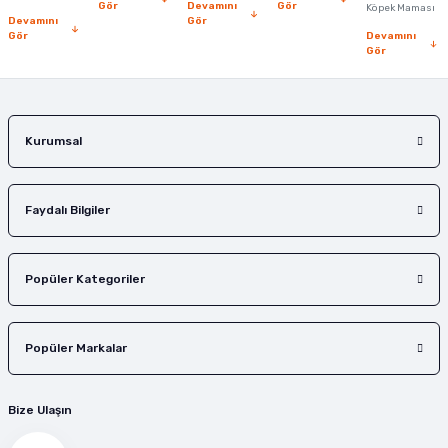
Bu ürüne benzer farklı alternatifler olmalı.
Gör
Devamını
Gör
Köpek Maması
Devamını
Gör
Gör
Devamını
Gör
Gönder
Kurumsal
Faydalı Bilgiler
Popüler Kategoriler
Popüler Markalar
Bize Ulaşın