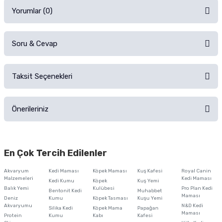
Yorumlar (0)
Soru & Cevap
Alışverişinizden sonra ürüne yorum yapın, alışveriş puanı kazanın!
Sorularınız için
iletişim formunu
kullanınız.
Taksit Seçenekleri
Ürün hakkında henüz soru sorulmamış.
Ürünü Satın Al ve Yorumla
Önerileriniz
Soru Sor
Bu ürünün fiyat bilgisi, resim, ürün açıklamalarında ve diğer konularda
yetersiz gördüğünüz noktaları öneri formunu kullanarak tarafımıza
En Çok Tercih Edilenler
iletebilirsiniz.
Görüş ve önerileriniz için teşekkür ederiz.
Akvaryum
Kedi Maması
Köpek Maması
Kuş Kafesi
Royal Canin
Malzemeleri
Kedi Maması
Kedi Kumu
Köpek
Kuş Yemi
Ürün resmi kalitesiz, bozuk veya görüntülenemiyor.
Balık Yemi
Kulübesi
Pro Plan Kedi
Bentonit Kedi
Muhabbet
Maması
Deniz
Kumu
Köpek Tasması
Kuşu Yemi
Ürün açıklamasında eksik bilgiler bulunuyor.
Akvaryumu
N&D Kedi
Silika Kedi
Köpek Mama
Papağan
Maması
Protein
Ürün bilgilerinde hatalar bulunuyor.
Kumu
Kabı
Kafesi