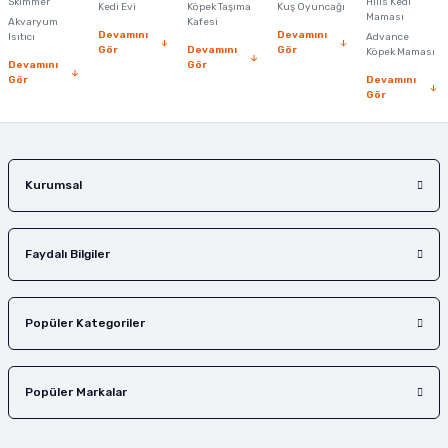
Skimmer
Hills Kedi
Kedi Evi
Köpek Taşıma
Kuş Oyuncağı
Ürün fiyatı diğer sitelerden daha pahalı.
Maması
Akvaryum
Kafesi
Devamını
Devamını
Isıtıcı
Advance
Bu ürüne benzer farklı alternatifler olmalı.
Gör
Devamını
Gör
Köpek Maması
Devamını
Gör
Gör
Devamını
Gör
Gönder
Kurumsal
Faydalı Bilgiler
Popüler Kategoriler
Popüler Markalar