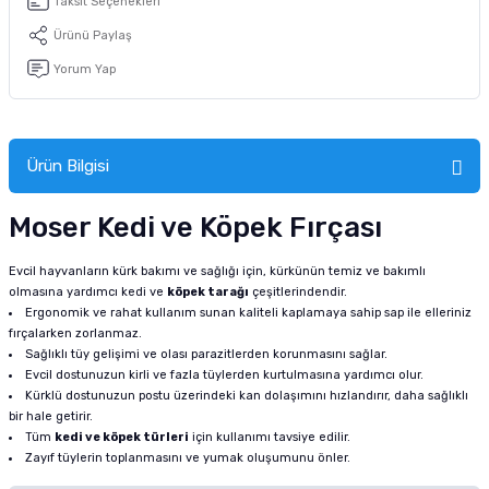
Taksit Seçenekleri
tucu
Sepeti
 Fırçası
Sump Filtre Malzemesi
Pro Plan Kedi Maması
Ürünü Paylaş
Yorum Yap
Pond Ürünleri
 Güvenlik Ürünleri
Akvaryum Ozon ve UV Ürünleri
Purina Kedi Maması
manları
akım Ürünleri
Royal Canin Kedi Maması
Ürün Bilgisi
lik ve Bakım Ürünleri
Moser Kedi ve Köpek Fırçası
uluk
Evcil hayvanların kürk bakımı ve sağlığı için, kürkünün temiz ve bakımlı
 - Akvaryum Kumu
olmasına yardımcı kedi ve
köpek tarağı
çeşitlerindendir.
Ergonomik ve rahat kullanım sunan kaliteli kaplamaya sahip sap ile elleriniz
fırçalarken zorlanmaz.
 Parçaları
Sağlıklı tüy gelişimi ve olası parazitlerden korunmasını sağlar.
Evcil dostunuzun kirli ve fazla tüylerden kurtulmasına yardımcı olur.
e Malzemesi
Kürklü dostunuzun postu üzerindeki kan dolaşımını hızlandırır, daha sağlıklı
bir hale getirir.
Tüm
kedi ve köpek türleri
için kullanımı tavsiye edilir.
Zayıf tüylerin toplanmasını ve yumak oluşumunu önler.