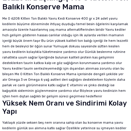
Balıklı Konserve Mama
Me O 6208 Kitten Ton Balıklı Yavru Kedi Konserve 400 gr x 24 adet yavru
kedilerin büyüme döneminde ihtiyaç duyduğu temel besin öğelerini karşılamak
amacıyla özenle hazırlanmış yaş mama alternatiflerinden biridir Yavru kediler
hızlı gelişim gösteren hassas canlılar olduğu için ilk aylarda verilen mamanın
içeriği büyük önem taşır Bu ürün yüksek kaliteli ton balığı içeriği ile hem lezzetli
hem de besleyici bir öğün sunar Yumuşak dokusu sayesinde sütten kesilen
yavru kedilerin kolaylıkla tüketmesine yardımcı olur Günlük beslenme rutinine
rahatlıkla uyum sağlar İçeriğinde bulunan kaliteli protein kas gelişimini
desteklerken taurin katkısı kalp ve göz sağlığının korunmasına yardımcı olur
Yavru kediler taurin sentezleyemediği için dışarıdan alınması zorunlu olan bu
bileşen Me O Kitten Ton Balıklı Konserve Mama içerisinde dengeli şekilde yer
alır Omega 3 ve Omega 6 yağ asitleri deri sağlığını desteklerken tüylerin daha
parlak ve canlı görünmesine katkı sağlar E vitamini ve çinko desteği ise
bağışıklık sisteminin güçlenmesine yardımcı olur Böylece yavru kedinizin hem
içten hem dıştan sağlıklı bir gelişim süreci geçirmesi hedeflenir
Yüksek Nem Oranı ve Sindirimi Kolay
Yapı
Yaklaşık yüzde seksen beş nem oranına sahip olan bu konserve mama yavru
kedilerin günlük sıvı alımına katkı sağlar Özellikle yeterince su içmeyen kediler