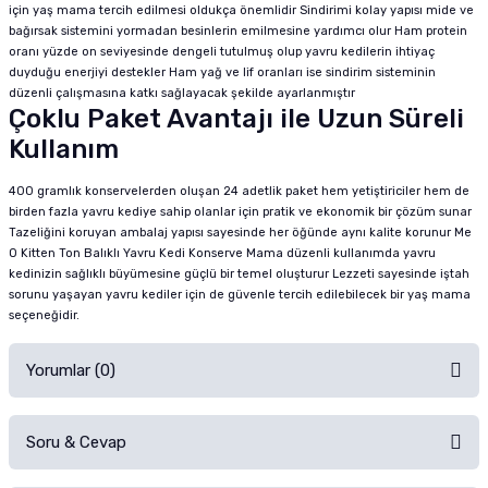
için yaş mama tercih edilmesi oldukça önemlidir Sindirimi kolay yapısı mide ve
bağırsak sistemini yormadan besinlerin emilmesine yardımcı olur Ham protein
oranı yüzde on seviyesinde dengeli tutulmuş olup yavru kedilerin ihtiyaç
duyduğu enerjiyi destekler Ham yağ ve lif oranları ise sindirim sisteminin
düzenli çalışmasına katkı sağlayacak şekilde ayarlanmıştır
Çoklu Paket Avantajı ile Uzun Süreli
Kullanım
400 gramlık konservelerden oluşan 24 adetlik paket hem yetiştiriciler hem de
birden fazla yavru kediye sahip olanlar için pratik ve ekonomik bir çözüm sunar
Tazeliğini koruyan ambalaj yapısı sayesinde her öğünde aynı kalite korunur Me
O Kitten Ton Balıklı Yavru Kedi Konserve Mama düzenli kullanımda yavru
kedinizin sağlıklı büyümesine güçlü bir temel oluşturur Lezzeti sayesinde iştah
sorunu yaşayan yavru kediler için de güvenle tercih edilebilecek bir yaş mama
seçeneğidir.
Yorumlar (0)
Soru & Cevap
Alışverişinizden sonra ürüne yorum yapın, alışveriş puanı kazanın!
Sorularınız için
iletişim formunu
kullanınız.