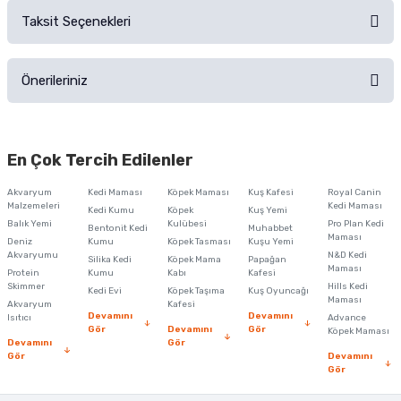
Taksit Seçenekleri
Ürün hakkında henüz soru sorulmamış.
Ürünü Satın Al ve Yorumla
Önerileriniz
Soru Sor
Bu ürünün fiyat bilgisi, resim, ürün açıklamalarında ve diğer konularda
yetersiz gördüğünüz noktaları öneri formunu kullanarak tarafımıza
En Çok Tercih Edilenler
iletebilirsiniz.
Görüş ve önerileriniz için teşekkür ederiz.
Akvaryum
Kedi Maması
Köpek Maması
Kuş Kafesi
Royal Canin
Malzemeleri
Kedi Maması
Kedi Kumu
Köpek
Kuş Yemi
Ürün resmi kalitesiz, bozuk veya görüntülenemiyor.
Balık Yemi
Kulübesi
Pro Plan Kedi
Bentonit Kedi
Muhabbet
Maması
Deniz
Kumu
Köpek Tasması
Kuşu Yemi
Ürün açıklamasında eksik bilgiler bulunuyor.
Akvaryumu
N&D Kedi
Silika Kedi
Köpek Mama
Papağan
Maması
Protein
Ürün bilgilerinde hatalar bulunuyor.
Kumu
Kabı
Kafesi
Skimmer
Hills Kedi
Kedi Evi
Köpek Taşıma
Kuş Oyuncağı
Ürün fiyatı diğer sitelerden daha pahalı.
Maması
Akvaryum
Kafesi
Devamını
Devamını
Isıtıcı
Advance
Bu ürüne benzer farklı alternatifler olmalı.
Gör
Devamını
Gör
Köpek Maması
Devamını
Gör
Gör
Devamını
Gör