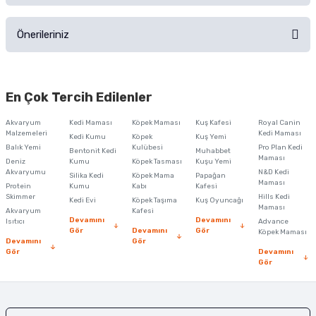
Ürünü Satın Al ve Yorumla
Önerileriniz
Soru Sor
Bu ürünün fiyat bilgisi, resim, ürün açıklamalarında ve diğer konularda
yetersiz gördüğünüz noktaları öneri formunu kullanarak tarafımıza
En Çok Tercih Edilenler
iletebilirsiniz.
Görüş ve önerileriniz için teşekkür ederiz.
Akvaryum
Kedi Maması
Köpek Maması
Kuş Kafesi
Royal Canin
Malzemeleri
Kedi Maması
Kedi Kumu
Köpek
Kuş Yemi
Ürün resmi kalitesiz, bozuk veya görüntülenemiyor.
Balık Yemi
Kulübesi
Pro Plan Kedi
Bentonit Kedi
Muhabbet
Maması
Deniz
Kumu
Köpek Tasması
Kuşu Yemi
Ürün açıklamasında eksik bilgiler bulunuyor.
Akvaryumu
N&D Kedi
Silika Kedi
Köpek Mama
Papağan
Maması
Protein
Ürün bilgilerinde hatalar bulunuyor.
Kumu
Kabı
Kafesi
Skimmer
Hills Kedi
Kedi Evi
Köpek Taşıma
Kuş Oyuncağı
Ürün fiyatı diğer sitelerden daha pahalı.
Maması
Akvaryum
Kafesi
Devamını
Devamını
Isıtıcı
Advance
Bu ürüne benzer farklı alternatifler olmalı.
Gör
Devamını
Gör
Köpek Maması
Devamını
Gör
Gör
Devamını
Gör