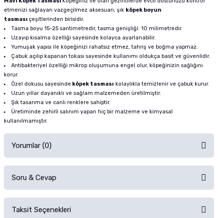
Mavi Köpek Tasması
Köpeğiniz ile olan gezintilerde evcil dostunuzu kontrol
etmenizi sağlayan vazgeçilmez aksesuarı, şık
köpek boyun
tasması
çeşitlerinden birisidir.
Tasma boyu 15-25 santimetredir, tasma genişliği: 10 milimetredir.
Uzayıp kısalma özelliği sayesinde kolayca ayarlanabilir.
Yumuşak yapısı ile köpeğinizi rahatsız etmez, tahriş ve boğma yapmaz.
Çabuk açılıp kapanan tokası sayesinde kullanımı oldukça basit ve güvenlidir.
Antibakteriyel özelliği mikrop oluşumuna engel olur, köpeğinizin sağlığını
korur.
Özel dokusu sayesinde
köpek tasması
kolaylıkla temizlenir ve çabuk kurur.
Uzun yıllar dayanıklı ve sağlam malzemeden üretilmiştir.
Şık tasarıma ve canlı renklere sahiptir.
Üretiminde zehirli salınım yapan hiç bir malzeme ve kimyasal
kullanılmamıştır.
Yorumlar (0)
Soru & Cevap
Alışverişinizden sonra ürüne yorum yapın, alışveriş puanı kazanın!
Sorularınız için
iletişim formunu
kullanınız.
Taksit Seçenekleri
Ürün hakkında henüz soru sorulmamış.