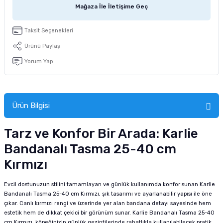
Mağaza İle İletişime Geç
tucu
Sepeti
 Fırçası
Sump Filtre Malzemesi
Pro Plan Kedi Maması
Taksit Seçenekleri
Pond Ürünleri
 Güvenlik Ürünleri
Akvaryum Ozon ve UV Ürünleri
Purina Kedi Maması
Ürünü Paylaş
manları
akım Ürünleri
Royal Canin Kedi Maması
Yorum Yap
lik ve Bakım Ürünleri
Ürün Bilgisi
uluk
Tarz ve Konfor Bir Arada: Karlie
 - Akvaryum Kumu
Bandanalı Tasma 25-40 cm
 Parçaları
Kırmızı
e Malzemesi
Evcil dostunuzun stilini tamamlayan ve günlük kullanımda konfor sunan Karlie
Bandanalı Tasma 25-40 cm Kırmızı, şık tasarımı ve ayarlanabilir yapısı ile öne
çıkar. Canlı kırmızı rengi ve üzerinde yer alan bandana detayı sayesinde hem
estetik hem de dikkat çekici bir görünüm sunar. Karlie Bandanalı Tasma 25-40
cm Kırmızı, köpeğinizin günlük gezintilerinde rahatlıkla kullanılabilecek pratik