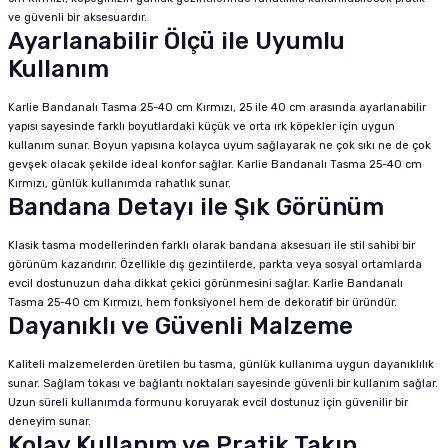
ve güvenli bir aksesuardır.
Ayarlanabilir Ölçü ile Uyumlu
Kullanım
Karlie Bandanalı Tasma 25-40 cm Kırmızı, 25 ile 40 cm arasında ayarlanabilir
yapısı sayesinde farklı boyutlardaki küçük ve orta ırk köpekler için uygun
kullanım sunar. Boyun yapısına kolayca uyum sağlayarak ne çok sıkı ne de çok
gevşek olacak şekilde ideal konfor sağlar. Karlie Bandanalı Tasma 25-40 cm
Kırmızı, günlük kullanımda rahatlık sunar.
Bandana Detayı ile Şık Görünüm
Klasik tasma modellerinden farklı olarak bandana aksesuarı ile stil sahibi bir
görünüm kazandırır. Özellikle dış gezintilerde, parkta veya sosyal ortamlarda
evcil dostunuzun daha dikkat çekici görünmesini sağlar. Karlie Bandanalı
Tasma 25-40 cm Kırmızı, hem fonksiyonel hem de dekoratif bir üründür.
Dayanıklı ve Güvenli Malzeme
Kaliteli malzemelerden üretilen bu tasma, günlük kullanıma uygun dayanıklılık
sunar. Sağlam tokası ve bağlantı noktaları sayesinde güvenli bir kullanım sağlar.
Uzun süreli kullanımda formunu koruyarak evcil dostunuz için güvenilir bir
deneyim sunar.
Kolay Kullanım ve Pratik Takıp