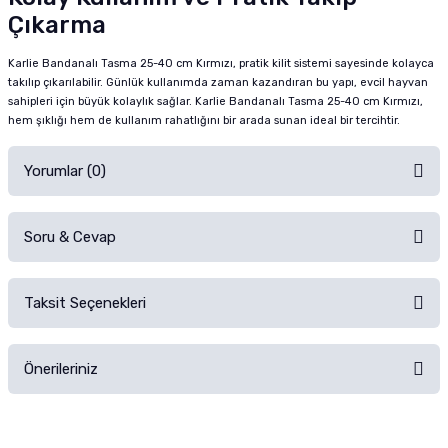
Çıkarma
Karlie Bandanalı Tasma 25-40 cm Kırmızı, pratik kilit sistemi sayesinde kolayca
takılıp çıkarılabilir. Günlük kullanımda zaman kazandıran bu yapı, evcil hayvan
sahipleri için büyük kolaylık sağlar. Karlie Bandanalı Tasma 25-40 cm Kırmızı,
hem şıklığı hem de kullanım rahatlığını bir arada sunan ideal bir tercihtir.
Yorumlar (0)
Soru & Cevap
Alışverişinizden sonra ürüne yorum yapın, alışveriş puanı kazanın!
Sorularınız için
iletişim formunu
kullanınız.
Taksit Seçenekleri
Ürün hakkında henüz soru sorulmamış.
Ürünü Satın Al ve Yorumla
Önerileriniz
Soru Sor
Bu ürünün fiyat bilgisi, resim, ürün açıklamalarında ve diğer konularda
yetersiz gördüğünüz noktaları öneri formunu kullanarak tarafımıza