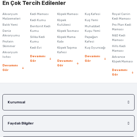
En Çok Tercih Edilenler
iletebilirsiniz.
Görüş ve önerileriniz için teşekkür ederiz.
Akvaryum
Kedi Maması
Köpek Maması
Kuş Kafesi
Royal Canin
Malzemeleri
Kedi Maması
Kedi Kumu
Köpek
Kuş Yemi
Ürün resmi kalitesiz, bozuk veya görüntülenemiyor.
Balık Yemi
Kulübesi
Pro Plan Kedi
Bentonit Kedi
Muhabbet
Maması
Deniz
Kumu
Köpek Tasması
Kuşu Yemi
Ürün açıklamasında eksik bilgiler bulunuyor.
Akvaryumu
N&D Kedi
Silika Kedi
Köpek Mama
Papağan
Maması
Protein
Ürün bilgilerinde hatalar bulunuyor.
Kumu
Kabı
Kafesi
Skimmer
Hills Kedi
Kedi Evi
Köpek Taşıma
Kuş Oyuncağı
Ürün fiyatı diğer sitelerden daha pahalı.
Maması
Akvaryum
Kafesi
Devamını
Devamını
Isıtıcı
Advance
Bu ürüne benzer farklı alternatifler olmalı.
Gör
Devamını
Gör
Köpek Maması
Devamını
Gör
Gör
Devamını
Gör
Gönder
Kurumsal
Faydalı Bilgiler