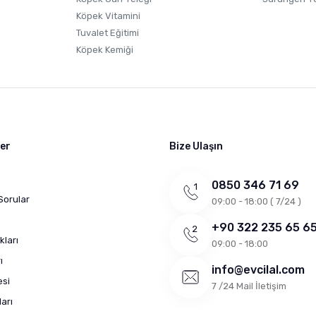
Köpek Vitamini
Tuvalet Eğitimi
Köpek Kemiği
ler
Bize Ulaşın
0850 346 71 69
Sorular
09:00 - 18:00 ( 7/24 )
+90 322 235 65 6
kları
09:00 - 18:00
ı
info@evcilal.com
esi
7 /24 Mail İletişim
arı