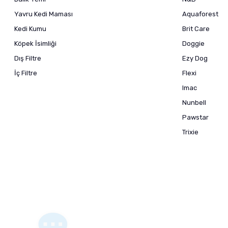
Yavru Kedi Maması
Aquaforest
Kedi Kumu
Brit Care
Köpek İsimliği
Doggie
Dış Filtre
Ezy Dog
İç Filtre
Flexi
Imac
Nunbell
Pawstar
Trixie