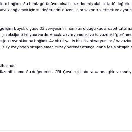
ere bağlıdır. Su temiz görünüyor olsa bile, kirlenmiş olabilir. Kötü değer
/ havuz sağlamak için su değerlerini düzenli olarak kontrol etmek ve ayarl
lı gelişimi büyük ölçüde O2 seviyesinin mümkün olduğu kadar sabit tutulma
çin oksijene ihtiyacı vardır. Ancak, akvaryumdaki ve havuzdaki "görünmez y
ksijen kaynaklarına bağlıdır. Az bitkili ya da bitkisiz akvaryumlar / havuz
, su yüzeyinden oksijen emer. Yüzey hareket ettikçe, daha fazla oksijen emi
itesinde:
düzenli izleme. Su değerlerinizi JBL Çevrimiçi Laboratuarına girin ve saniye