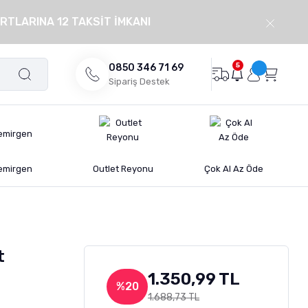
RTLARINA 12 TAKSİT İMKANI
5
0850 346 71 69
Sipariş Destek
emirgen
Outlet Reyonu
Çok Al Az Öde
t
1.350,99 TL
%20
1.688,73 TL