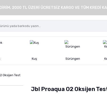
DİRİM, 2000 TL ÜZERİ ÜCRETSİZ KARGO VE TÜM KREDİ KA
k
Kuş
Sürüngen
K
2 Oksijen Test
Jbl Proaqua O2 Oksijen Tes