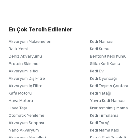
Bu ürünün fiyat bilgisi, resim, ürün açıklamalarında ve diğer ko
Görüş ve önerileriniz için teşekkür ederiz.
Alışverişinizden 
En Çok Tercih Edilenler
Ürün resmi kalitesiz, bozuk veya görüntülenemiyor.
Akvaryum Malzemeleri
Kedi Maması
Ürün açıklamasında eksik bilgiler bulunuyor.
Balık Yemi
Kedi Kumu
Ürün bilgilerinde hatalar bulunuyor.
Deniz Akvaryumu
Bentonit Kedi Kumu
Ürün fiyatı diğer sitelerden daha pahalı.
Protein Skimmer
Silika Kedi Kumu
Akvaryum Isıtıcı
Kedi Evi
Bu ürüne benzer farklı alternatifler olmalı.
Akvaryum Dış Filtre
Kedi Oyuncağı
Akvaryum İç Filtre
Kedi Taşıma Çantası
Kafa Motoru
Kedi Yatağı
Hava Motoru
Yavru Kedi Maması
Hava Taşı
Kısırlaştırılmış Mama
Otomatik Yemleme
Kedi Tırmalama
Akvaryum Sehpası
Kedi Tarağı
Nano Akvaryum
Kedi Mama Kabı
Akvaryum Modelleri
Kapalı Kedi Tuvaleti