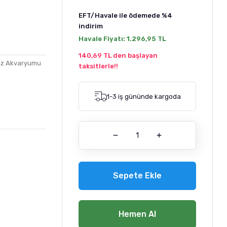
EFT/Havale ile ödemede
%4
indirim
Havale Fiyatı:
1.296,95 TL
140,69 TL den başlayan
iz Akvaryumu
taksitlerle!!
1-3 iş gününde kargoda
Sepete Ekle
Hemen Al