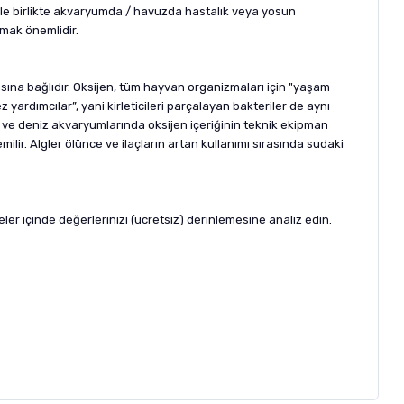
lerle birlikte akvaryumda / havuzda hastalık veya yosun
amak önemlidir.
sına bağlıdır. Oksijen, tüm hayvan organizmaları için "yaşam
ardımcılar”, yani kirleticileri parçalayan bakteriler de aynı
lar ve deniz akvaryumlarında oksijen içeriğinin teknik ekipman
lir. Algler ölünce ve ilaçların artan kullanımı sırasında sudaki
ler içinde değerlerinizi (ücretsiz) derinlemesine analiz edin.