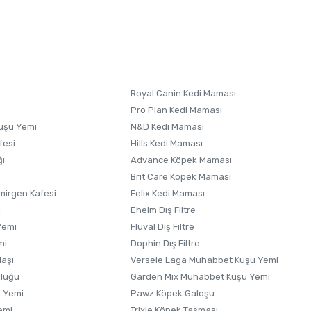
letebilirsiniz.
 formunu
kullanınız.
Royal Canin Kedi Maması
Pro Plan Kedi Maması
uşu Yemi
N&D Kedi Maması
fesi
Hills Kedi Maması
ğı
Advance Köpek Maması
Brit Care Köpek Maması
irgen Kafesi
Felix Kedi Maması
i
Eheim Dış Filtre
Yemi
Fluval Dış Filtre
mi
Dophin Dış Filtre
laşı
Versele Laga Muhabbet Kuşu Yemi
uluğu
Garden Mix Muhabbet Kuşu Yemi
 Yemi
Pawz Köpek Galoşu
emi
Trixie Köpek Tasması