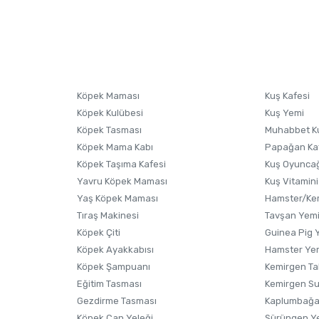
nularda yetersiz gördüğünüz noktaları öneri formunu kullanarak tarafımıza i
sonra ürüne yorum yapın, alışveriş puanı kazanın! Sorularınız için
Ürün hakkında henüz soru sorulmamış.
iletişim
Ürünü Satın Al ve Yorumla
Soru Sor
Köpek Maması
Kuş Kafesi
Köpek Kulübesi
Kuş Yemi
Köpek Tasması
Muhabbet K
Köpek Mama Kabı
Papağan Ka
Köpek Taşıma Kafesi
Kuş Oyunca
Yavru Köpek Maması
Kuş Vitamini
Yaş Köpek Maması
Hamster/Kem
Tıraş Makinesi
Tavşan Yem
Köpek Çiti
Guinea Pig 
Köpek Ayakkabısı
Hamster Ye
Gönder
Köpek Şampuanı
Kemirgen Ta
Eğitim Tasması
Kemirgen S
Gezdirme Tasması
Kaplumbağa
Köpek Can Yeleği
Sürüngen Y