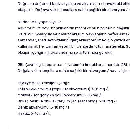
Doğru su değerleri balık sayısına ve akvaryum / havuzdaki bitkil
oluşabilir. Doğaya yakın koşullara sahip sağlıklı bir akvaryum 
Neden test yapmalıyım?
Akvaryum ve havuz sakinlerinin refahı ve su bitkilerinin sağlık
iksiri” dir. Akvaryum ve havuzdaki tüm hayvanların nefes almak i
zamanda yararlı aktivitelerini gerçekleştirebilmek için yeterli o
kullanılarak her zaman yeterli bir dengede tutulması gerekir. Su
oksijen içeriğinin havalandırma ile arttırılması gerekir.
JBL Çevrimiçi Laboratuarı, "Yardım” altındaki ana menüde JBL s
Doğala yakın koşullara sahip sağlıklı bir akvaryum / havuz için 
Tavsiye edilen oksijen içeriği:
Tatlı su akvaryumu (topluluk akvaryumu): 5-8 mg / l
Malawi / Tanganyika gölü akvaryumu: 5-8 mg / l
Birkaç balık ile bitki akvaryum (aquascaping): 5-10 mg / l
Deniz akvaryumu: 5-10 mg / l
Havuz: 5-10 mg / l.