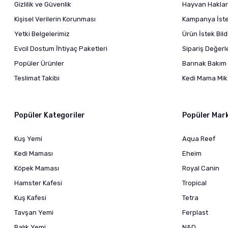
Gizlilik ve Güvenlik
Hayvan Haklar
Kişisel Verilerin Korunması
Kampanya İstek
Yetki Belgelerimiz
Ürün İstek Bil
Evcil Dostum İhtiyaç Paketleri
Sipariş Değer
Popüler Ürünler
Barınak Bakım 
Teslimat Takibi
Kedi Mama Mikt
Popüler Kategoriler
Popüler Mar
Kuş Yemi
Aqua Reef
Kedi Maması
Eheim
Köpek Maması
Royal Canin
Hamster Kafesi
Tropical
Kuş Kafesi
Tetra
Tavşan Yemi
Ferplast
Balık Yemi
N&D