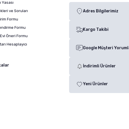
ı Yasası
leri ve Soruları
Adres Bilgilerimiz
dirim Formu
lendirme Formu
Kargo Takibi
Evi Öneri Formu
arı Hesaplayıcı
Google Müşteri Yoruml
kalar
İndirimli Ürünler
Yeni Ürünler