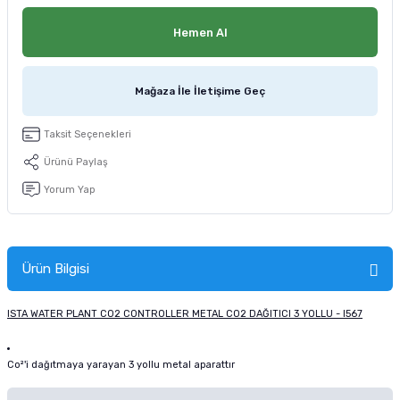
tucu
Sepeti
 Fırçası
Sump Filtre Malzemesi
Pro Plan Kedi Maması
Hemen Al
Pond Ürünleri
 Güvenlik Ürünleri
Akvaryum Ozon ve UV Ürünleri
Purina Kedi Maması
Mağaza İle İletişime Geç
manları
akım Ürünleri
Royal Canin Kedi Maması
Taksit Seçenekleri
lik ve Bakım Ürünleri
Ürünü Paylaş
uluk
Yorum Yap
 - Akvaryum Kumu
Ürün Bilgisi
 Parçaları
ISTA WATER PLANT CO2 CONTROLLER METAL CO2 DAĞITICI 3 YOLLU - I567
e Malzemesi
Co²'i dağıtmaya yarayan 3 yollu metal aparattır