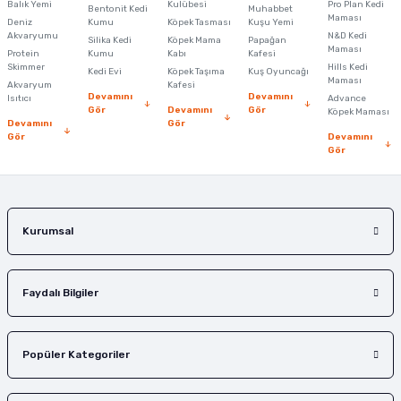
Balık Yemi
Ürün fiyatı diğer sitelerden daha pahalı.
Kulübesi
Pro Plan Kedi
Bentonit Kedi
Muhabbet
Maması
Deniz
Kumu
Köpek Tasması
Kuşu Yemi
Bu ürüne benzer farklı alternatifler olmalı.
Akvaryumu
N&D Kedi
Silika Kedi
Köpek Mama
Papağan
Maması
Protein
Kumu
Kabı
Kafesi
Skimmer
Hills Kedi
Kedi Evi
Köpek Taşıma
Kuş Oyuncağı
Maması
Akvaryum
Kafesi
Devamını
Devamını
Isıtıcı
Advance
Gör
Devamını
Gör
Köpek Maması
Devamını
Gör
Gör
Devamını
Gönder
Gör
Kurumsal
Faydalı Bilgiler
Popüler Kategoriler