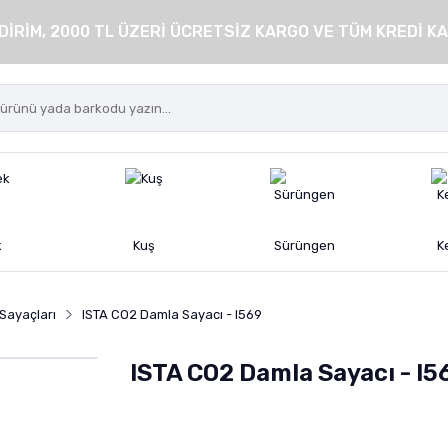
DİRİM, 2000 TL ÜZERİ ÜCRETSİZ KARGO VE TÜM KREDİ KA
k
Kuş
Sürüngen
K
Sayaçları
ISTA CO2 Damla Sayacı - I569
ISTA CO2 Damla Sayacı - I5