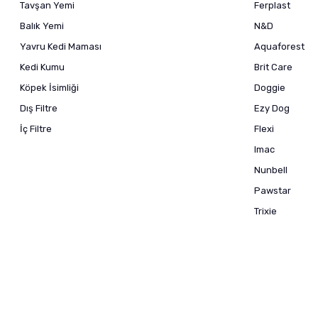
Tavşan Yemi
Ferplast
Balık Yemi
N&D
Yavru Kedi Maması
Aquaforest
Kedi Kumu
Brit Care
Köpek İsimliği
Doggie
Dış Filtre
Ezy Dog
İç Filtre
Flexi
Imac
Nunbell
Pawstar
Trixie