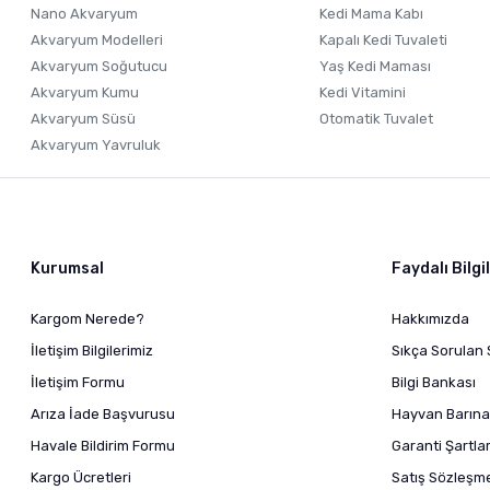
Nano Akvaryum
Kedi Mama Kabı
Akvaryum Modelleri
Kapalı Kedi Tuvaleti
Akvaryum Soğutucu
Yaş Kedi Maması
Akvaryum Kumu
Kedi Vitamini
Akvaryum Süsü
Otomatik Tuvalet
Akvaryum Yavruluk
Kurumsal
Faydalı Bilgi
Kargom Nerede?
Hakkımızda
İletişim Bilgilerimiz
Sıkça Sorulan 
İletişim Formu
Bilgi Bankası
Arıza İade Başvurusu
Hayvan Barına
Havale Bildirim Formu
Garanti Şartlar
Kargo Ücretleri
Satış Sözleşm