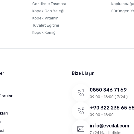
Gezdirme Tasması
Kaplumbağa
Köpek Can Yeleği
Sürüngen Y
Köpek Vitamini
Tuvalet Eğitimi
Köpek Kemiği
ler
Bize Ulaşın
0850 346 71 69
Sorular
09:00 - 18:00 ( 7/24 )
+90 322 235 65 6
kları
09:00 - 18:00
ı
info@evcilal.com
esi
7 /24 Mail İletişim