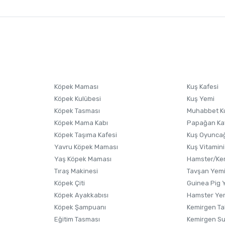
nularda yetersiz gördüğünüz noktaları öneri formunu kullanarak tarafımıza i
sonra ürüne yorum yapın, alışveriş puanı kazanın! Sorularınız için
Ürün hakkında henüz soru sorulmamış.
iletişim
Ürünü Satın Al ve Yorumla
Soru Sor
Köpek Maması
Kuş Kafesi
Köpek Kulübesi
Kuş Yemi
Köpek Tasması
Muhabbet K
Köpek Mama Kabı
Papağan Ka
Köpek Taşıma Kafesi
Kuş Oyunca
Yavru Köpek Maması
Kuş Vitamini
Yaş Köpek Maması
Hamster/Kem
Tıraş Makinesi
Tavşan Yem
Köpek Çiti
Guinea Pig 
Köpek Ayakkabısı
Hamster Ye
Gönder
Köpek Şampuanı
Kemirgen Ta
Eğitim Tasması
Kemirgen S