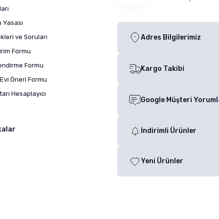
arı
ı Yasası
leri ve Soruları
Adres Bilgilerimiz
dirim Formu
lendirme Formu
Kargo Takibi
Evi Öneri Formu
arı Hesaplayıcı
Google Müşteri Yoruml
kalar
İndirimli Ürünler
Yeni Ürünler