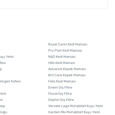
letebilirsiniz.
 formunu
kullanınız.
Royal Canin Kedi Maması
Pro Plan Kedi Maması
uşu Yemi
N&D Kedi Maması
fesi
Hills Kedi Maması
ğı
Advance Köpek Maması
Brit Care Köpek Maması
irgen Kafesi
Felix Kedi Maması
i
Eheim Dış Filtre
Yemi
Fluval Dış Filtre
mi
Dophin Dış Filtre
laşı
Versele Laga Muhabbet Kuşu Yemi
uluğu
Garden Mix Muhabbet Kuşu Yemi