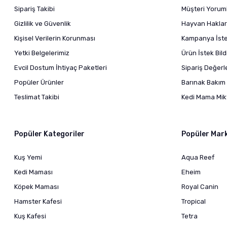
Sipariş Takibi
Müşteri Yoruml
Gizlilik ve Güvenlik
Hayvan Haklar
Kişisel Verilerin Korunması
Kampanya İstek
Yetki Belgelerimiz
Ürün İstek Bil
Evcil Dostum İhtiyaç Paketleri
Sipariş Değer
Popüler Ürünler
Barınak Bakım 
Teslimat Takibi
Kedi Mama Mikt
Popüler Kategoriler
Popüler Mar
Kuş Yemi
Aqua Reef
Kedi Maması
Eheim
Köpek Maması
Royal Canin
Hamster Kafesi
Tropical
Kuş Kafesi
Tetra