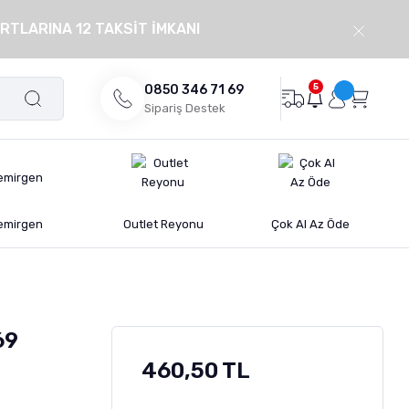
RTLARINA 12 TAKSİT İMKANI
5
0850 346 71 69
Sipariş Destek
emirgen
Outlet Reyonu
Çok Al Az Öde
69
460,50 TL