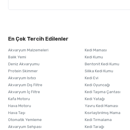
Bu ürünün fiyat bilgisi, resim, ürün açıklamalarında ve diğer ko
Görüş ve önerileriniz için teşekkür ederiz.
Alışverişinizden 
En Çok Tercih Edilenler
Ürün resmi kalitesiz, bozuk veya görüntülenemiyor.
Akvaryum Malzemeleri
Kedi Maması
Ürün açıklamasında eksik bilgiler bulunuyor.
Balık Yemi
Kedi Kumu
Ürün bilgilerinde hatalar bulunuyor.
Deniz Akvaryumu
Bentonit Kedi Kumu
Ürün fiyatı diğer sitelerden daha pahalı.
Protein Skimmer
Silika Kedi Kumu
Akvaryum Isıtıcı
Kedi Evi
Bu ürüne benzer farklı alternatifler olmalı.
Akvaryum Dış Filtre
Kedi Oyuncağı
Akvaryum İç Filtre
Kedi Taşıma Çantası
Kafa Motoru
Kedi Yatağı
Hava Motoru
Yavru Kedi Maması
Hava Taşı
Kısırlaştırılmış Mama
Otomatik Yemleme
Kedi Tırmalama
Akvaryum Sehpası
Kedi Tarağı