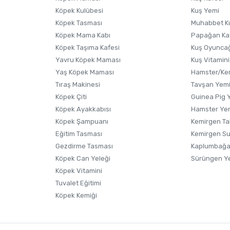
Köpek Kulübesi
Kuş Yemi
Köpek Tasması
Muhabbet K
Köpek Mama Kabı
Papağan Ka
Köpek Taşıma Kafesi
Kuş Oyunca
Yavru Köpek Maması
Kuş Vitamini
Yaş Köpek Maması
Hamster/Kem
Tıraş Makinesi
Tavşan Yem
Köpek Çiti
Guinea Pig 
Köpek Ayakkabısı
Hamster Ye
Gönder
Köpek Şampuanı
Kemirgen Ta
Eğitim Tasması
Kemirgen S
Gezdirme Tasması
Kaplumbağa
Köpek Can Yeleği
Sürüngen Y
Köpek Vitamini
Tuvalet Eğitimi
Köpek Kemiği