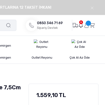
RTLARINA 12 TAKSİT İMKANI
5
0850 346 71 69
Sipariş Destek
emirgen
Outlet Reyonu
Çok Al Az Öde
e 7,5Cm
1.559,10 TL