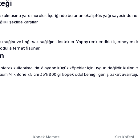
teği
azalmasına yardımcı olur. İçeriğinde bulunan okaliptüs yağı sayesinde nef
klı şekilde karşılar.
tkı sağlar ve bağırsak sağlığını destekler. Yapay renklendirici içermeyen d
dül alternatifi sunar.
im
olarak kullanılmalıdır. 6 aydan küçük köpekler için uygun değildir. Kullan
 Milk Bone 7,5 cm 35’li 800 gr köpek ödül kemiği, geniş paket avantajı, do
nularda yetersiz gördüğünüz noktaları öneri formunu kullanarak tarafımıza i
sonra ürüne yorum yapın, alışveriş puanı kazanın! Sorularınız için
Ürün hakkında henüz soru sorulmamış.
iletişim
Ürünü Satın Al ve Yorumla
Soru Sor
Köpek Maması
Kuş Kafesi