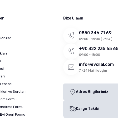
ler
Bize Ulaşın
0850 346 71 69
Sorular
09:00 - 18:00 ( 7/24 )
+90 322 235 65 6
kları
09:00 - 18:00
ı
info@evcilal.com
esi
7 /24 Mail İletişim
arı
ı Yasası
leri ve Soruları
Adres Bilgilerimiz
dirim Formu
lendirme Formu
Kargo Takibi
Evi Öneri Formu