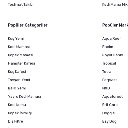
Teslimat Takibi
Kedi Mama Mikt
Popüler Kategoriler
Popüler Mar
Kuş Yemi
Aqua Reef
Kedi Maması
Eheim
Köpek Maması
Royal Canin
Hamster Kafesi
Tropical
Kuş Kafesi
Tetra
Tavşan Yemi
Ferplast
Balık Yemi
N&D
Yavru Kedi Maması
Aquaforest
Kedi Kumu
Brit Care
Köpek İsimliği
Doggie
Dış Filtre
Ezy Dog