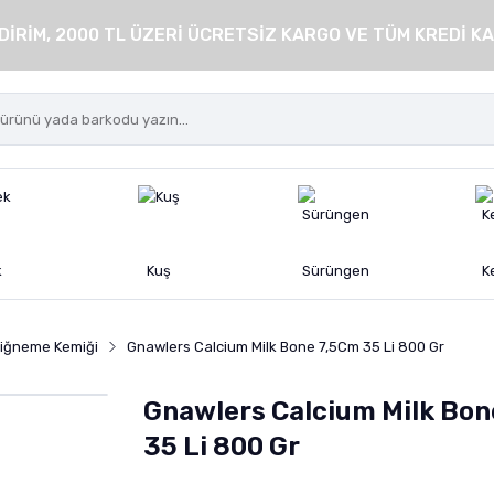
DİRİM, 2000 TL ÜZERİ ÜCRETSİZ KARGO VE TÜM KREDİ KA
k
Kuş
Sürüngen
K
iğneme Kemiği
Gnawlers Calcium Milk Bone 7,5Cm 35 Li 800 Gr
Gnawlers Calcium Milk Bon
35 Li 800 Gr