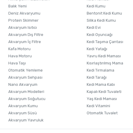
Ürün açıklamasında eksik bilgiler bulunuyor.
Balık Yemi
Kedi Kumu
Ürün bilgilerinde hatalar bulunuyor.
Deniz Akvaryumu
Bentonit Kedi Kumu
Ürün fiyatı diğer sitelerden daha pahalı.
Protein Skimmer
Silika Kedi Kumu
Akvaryum Isıtıcı
Kedi Evi
Bu ürüne benzer farklı alternatifler olmalı.
Akvaryum Dış Filtre
Kedi Oyuncağı
Akvaryum İç Filtre
Kedi Taşıma Çantası
Kafa Motoru
Kedi Yatağı
Hava Motoru
Yavru Kedi Maması
Hava Taşı
Kısırlaştırılmış Mama
Otomatik Yemleme
Kedi Tırmalama
Akvaryum Sehpası
Kedi Tarağı
Nano Akvaryum
Kedi Mama Kabı
Akvaryum Modelleri
Kapalı Kedi Tuvaleti
Akvaryum Soğutucu
Yaş Kedi Maması
Akvaryum Kumu
Kedi Vitamini
Akvaryum Süsü
Otomatik Tuvalet
Akvaryum Yavruluk