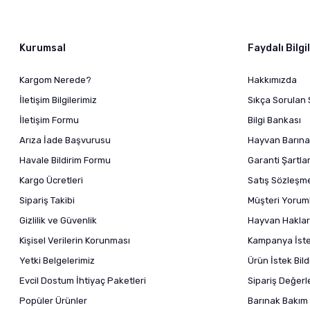
Kurumsal
Faydalı Bilgi
Kargom Nerede?
Hakkımızda
İletişim Bilgilerimiz
Sıkça Sorulan 
İletişim Formu
Bilgi Bankası
Arıza İade Başvurusu
Hayvan Barına
Havale Bildirim Formu
Garanti Şartlar
Kargo Ücretleri
Satış Sözleşm
Sipariş Takibi
Müşteri Yoruml
Gizlilik ve Güvenlik
Hayvan Haklar
Kişisel Verilerin Korunması
Kampanya İstek
Yetki Belgelerimiz
Ürün İstek Bil
Evcil Dostum İhtiyaç Paketleri
Sipariş Değer
Popüler Ürünler
Barınak Bakım 