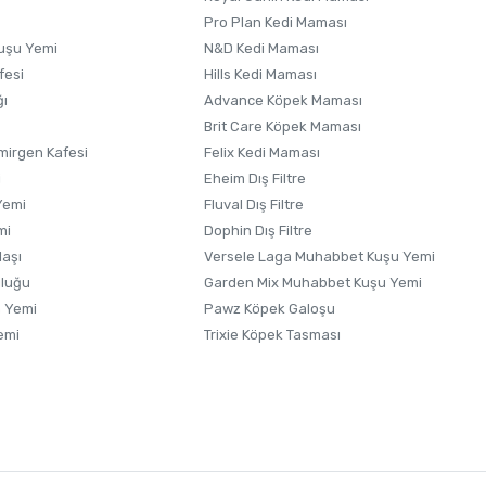
Pro Plan Kedi Maması
uşu Yemi
N&D Kedi Maması
fesi
Hills Kedi Maması
ğı
Advance Köpek Maması
Brit Care Köpek Maması
irgen Kafesi
Felix Kedi Maması
i
Eheim Dış Filtre
Yemi
Fluval Dış Filtre
mi
Dophin Dış Filtre
laşı
Versele Laga Muhabbet Kuşu Yemi
uluğu
Garden Mix Muhabbet Kuşu Yemi
 Yemi
Pawz Köpek Galoşu
emi
Trixie Köpek Tasması