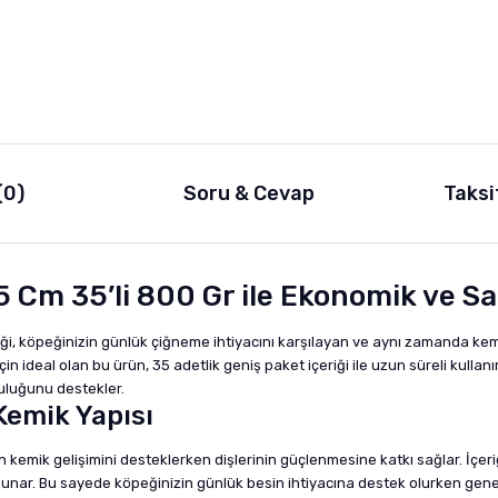
(0)
Soru & Cevap
Taksi
 Cm 35’li 800 Gr ile Ekonomik ve Sa
i, köpeğinizin günlük çiğneme ihtiyacını karşılayan ve aynı zamanda kemik
in ideal olan bu ürün, 35 adetlik geniş paket içeriği ile uzun süreli kull
luluğunu destekler.
 Kemik Yapısı
izin kemik gelişimini desteklerken dişlerinin güçlenmesine katkı sağlar. İ
sunar. Bu sayede köpeğinizin günlük besin ihtiyacına destek olurken genel