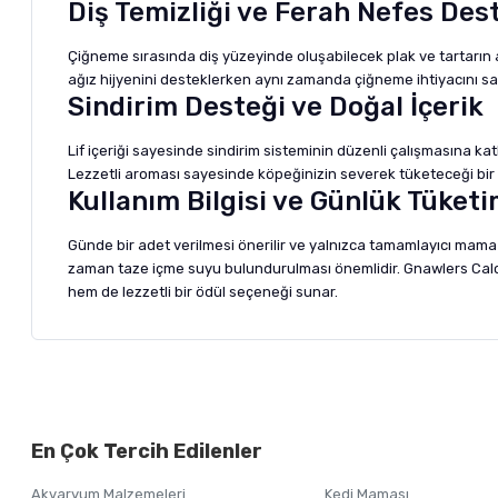
Diş Temizliği ve Ferah Nefes Des
Çiğneme sırasında diş yüzeyinde oluşabilecek plak ve tartarın 
ağız hijyenini desteklerken aynı zamanda çiğneme ihtiyacını sağlı
Sindirim Desteği ve Doğal İçerik
Lif içeriği sayesinde sindirim sisteminin düzenli çalışmasına ka
Lezzetli aroması sayesinde köpeğinizin severek tüketeceği bir ö
Kullanım Bilgisi ve Günlük Tüket
Günde bir adet verilmesi önerilir ve yalnızca tamamlayıcı mama 
zaman taze içme suyu bulundurulması önemlidir. Gnawlers Calcium
hem de lezzetli bir ödül seçeneği sunar.
Bu ürünün fiyat bilgisi, resim, ürün açıklamalarında ve diğer ko
Görüş ve önerileriniz için teşekkür ederiz.
Alışverişinizden 
En Çok Tercih Edilenler
Ürün resmi kalitesiz, bozuk veya görüntülenemiyor.
Akvaryum Malzemeleri
Kedi Maması