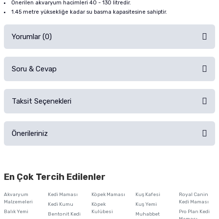
Önerilen akvaryum hacimleri 40 - 130 litredir.
1.45 metre yüksekliğe kadar su basma kapasitesine sahiptir.
Yorumlar (0)
Soru & Cevap
Alışverişinizden sonra ürüne yorum yapın, alışveriş puanı kazanın!
Sorularınız için
iletişim formunu
kullanınız.
Taksit Seçenekleri
Ürün hakkında henüz soru sorulmamış.
Ürünü Satın Al ve Yorumla
Önerileriniz
Soru Sor
Bu ürünün fiyat bilgisi, resim, ürün açıklamalarında ve diğer konularda
yetersiz gördüğünüz noktaları öneri formunu kullanarak tarafımıza
En Çok Tercih Edilenler
iletebilirsiniz.
Görüş ve önerileriniz için teşekkür ederiz.
Akvaryum
Kedi Maması
Köpek Maması
Kuş Kafesi
Royal Canin
Malzemeleri
Kedi Maması
Kedi Kumu
Köpek
Kuş Yemi
Ürün resmi kalitesiz, bozuk veya görüntülenemiyor.
Balık Yemi
Kulübesi
Pro Plan Kedi
Bentonit Kedi
Muhabbet