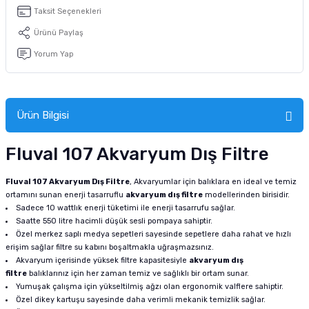
tucu
Sepeti
 Fırçası
Sump Filtre Malzemesi
Pro Plan Kedi Maması
Taksit Seçenekleri
Ürünü Paylaş
Pond Ürünleri
 Güvenlik Ürünleri
Akvaryum Ozon ve UV Ürünleri
Purina Kedi Maması
Yorum Yap
manları
akım Ürünleri
Royal Canin Kedi Maması
lik ve Bakım Ürünleri
Ürün Bilgisi
uluk
Fluval 107 Akvaryum Dış Filtre
 - Akvaryum Kumu
Fluval 107 Akvaryum Dış Filtre
, Akvaryumlar için balıklara en ideal ve temiz
ortamını sunan enerji tasarruflu
akvaryum dış filtre
modellerinden birisidir.
Sadece 10 wattlık enerji tüketimi ile enerji tasarrufu sağlar.
 Parçaları
Saatte 550 litre hacimli düşük sesli pompaya sahiptir.
Özel merkez saplı medya sepetleri sayesinde sepetlere daha rahat ve hızlı
e Malzemesi
erişim sağlar filtre su kabını boşaltmakla uğraşmazsınız.
Akvaryum içerisinde yüksek filtre kapasitesiyle
akvaryum dış
filtre
balıklarınız için her zaman temiz ve sağlıklı bir ortam sunar.
Yumuşak çalışma için yükseltilmiş ağzı olan ergonomik valflere sahiptir.
Özel dikey kartuşu sayesinde daha verimli mekanik temizlik sağlar.