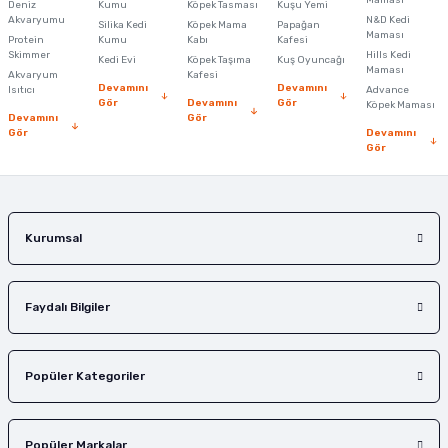
Maması
Deniz
Kumu
Köpek Tasması
Kuşu Yemi
Ürün açıklamasında eksik bilgiler bulunuyor.
Akvaryumu
N&D Kedi
Silika Kedi
Köpek Mama
Papağan
Maması
Protein
Ürün bilgilerinde hatalar bulunuyor.
Kumu
Kabı
Kafesi
Skimmer
Hills Kedi
Kedi Evi
Köpek Taşıma
Kuş Oyuncağı
Ürün fiyatı diğer sitelerden daha pahalı.
Maması
Akvaryum
Kafesi
Devamını
Devamını
Isıtıcı
Advance
Bu ürüne benzer farklı alternatifler olmalı.
Gör
Devamını
Gör
Köpek Maması
Devamını
Gör
Gör
Devamını
Gör
Gönder
Kurumsal
Faydalı Bilgiler
Popüler Kategoriler
Popüler Markalar