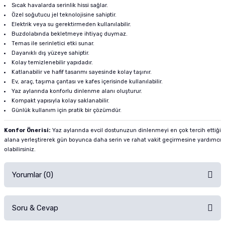
Sıcak havalarda serinlik hissi sağlar.
Özel soğutucu jel teknolojisine sahiptir.
Elektrik veya su gerektirmeden kullanılabilir.
Buzdolabında bekletmeye ihtiyaç duymaz.
Temas ile serinletici etki sunar.
Dayanıklı dış yüzeye sahiptir.
Kolay temizlenebilir yapıdadır.
Katlanabilir ve hafif tasarımı sayesinde kolay taşınır.
Ev, araç, taşıma çantası ve kafes içerisinde kullanılabilir.
Yaz aylarında konforlu dinlenme alanı oluşturur.
Kompakt yapısıyla kolay saklanabilir.
Günlük kullanım için pratik bir çözümdür.
Konfor Önerisi:
Yaz aylarında evcil dostunuzun dinlenmeyi en çok tercih ettiği
alana yerleştirerek gün boyunca daha serin ve rahat vakit geçirmesine yardımcı
olabilirsiniz.
Yorumlar (0)
Soru & Cevap
Alışverişinizden sonra ürüne yorum yapın, alışveriş puanı kazanın!