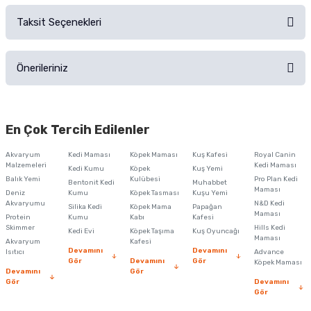
Sorularınız için
iletişim formunu
kullanınız.
Taksit Seçenekleri
Ürün hakkında henüz soru sorulmamış.
Ürünü Satın Al ve Yorumla
Önerileriniz
Soru Sor
Bu ürünün fiyat bilgisi, resim, ürün açıklamalarında ve diğer konularda
yetersiz gördüğünüz noktaları öneri formunu kullanarak tarafımıza
En Çok Tercih Edilenler
iletebilirsiniz.
Görüş ve önerileriniz için teşekkür ederiz.
Akvaryum
Kedi Maması
Köpek Maması
Kuş Kafesi
Royal Canin
Malzemeleri
Kedi Maması
Kedi Kumu
Köpek
Kuş Yemi
Ürün resmi kalitesiz, bozuk veya görüntülenemiyor.
Balık Yemi
Kulübesi
Pro Plan Kedi
Bentonit Kedi
Muhabbet
Maması
Deniz
Kumu
Köpek Tasması
Kuşu Yemi
Ürün açıklamasında eksik bilgiler bulunuyor.
Akvaryumu
N&D Kedi
Silika Kedi
Köpek Mama
Papağan
Maması
Protein
Ürün bilgilerinde hatalar bulunuyor.
Kumu
Kabı
Kafesi
Skimmer
Hills Kedi
Kedi Evi
Köpek Taşıma
Kuş Oyuncağı
Ürün fiyatı diğer sitelerden daha pahalı.
Maması
Akvaryum
Kafesi
Devamını
Devamını
Isıtıcı
Advance
Bu ürüne benzer farklı alternatifler olmalı.
Gör
Devamını
Gör
Köpek Maması
Devamını
Gör
Gör
Devamını
Gör