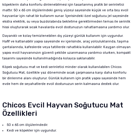
köpeklerin daha konforlu dinlenebilmesi için tasarlanmış pratik bir serinletici
mattır. 50 x 65 cm ölçülerindeki geniş yüzeyi sayesinde küçük ve orta boy evcil
hayvanlar için rahat bir kullanım sunar. İçerisindeki özel soğutucu jel sayesinde
ekstra elektrik, su veya buzdolabında bekletme gerektirmeden temas ile serinlik
hissi oluşturarak sıcak havalarda evcil dostunuzun rahatlamasına yardımcı olur.
Dayanıklı ve kolay temizlenebilen dış yüzeyi günlük kullanım için uygundur.
Hafif ve katlanabilir yapısı sayesinde ev içerisinde, araç yolculuklarında, taşıma
çantalarında, kafeslerde veya tatillerde rahatlıkla kullanılabilir. Kaygan olmayan
yapısı evcil hayvanınızın güvenli şekilde uzanmasına yardımcı olurken, kompakt
tasarımı sayesinde kullanılmadığında kolayca saklanabilir.
Köpek soğutucu mat ve kedi serinletici minder olarak kullanılabilen Chicos
Soğutucu Mat, özellikle yaz döneminde sıcak çarpmasına karşı daha konforlu
bir dinlenme alanı oluşturur. Günlük kullanım için pratik yapısı sayesinde hem
evde hem de seyahatlerde evcil dostunuzun serin kalmasına destek olur.
Chicos Evcil Hayvan Soğutucu Mat
Özellikleri
50 x 65 cm ölçülerindedir.
Kedi ve köpekler için uygundur.