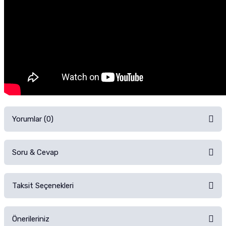
Yorumlar (0)
Soru & Cevap
Alışverişinizden sonra ürüne yorum yapın, alışveriş puanı kazanın!
Sorularınız için
iletişim formunu
kullanınız.
Taksit Seçenekleri
Ürün hakkında henüz soru sorulmamış.
Ürünü Satın Al ve Yorumla
Önerileriniz
Soru Sor