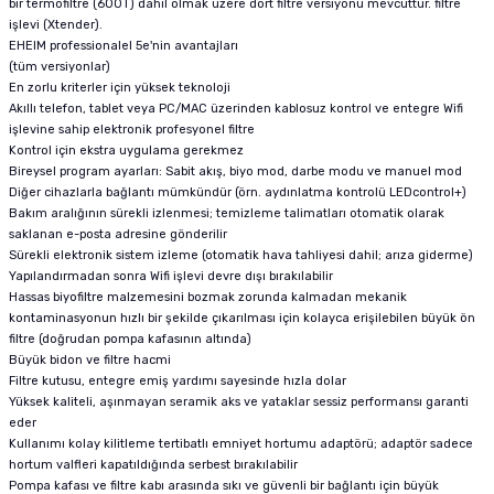
bir termofiltre (600T) dahil olmak üzere dört filtre versiyonu mevcuttur. filtre
işlevi (Xtender).
EHEIM professionalel 5e'nin avantajları
(tüm versiyonlar)
En zorlu kriterler için yüksek teknoloji
Akıllı telefon, tablet veya PC/MAC üzerinden kablosuz kontrol ve entegre Wifi
işlevine sahip elektronik profesyonel filtre
Kontrol için ekstra uygulama gerekmez
Bireysel program ayarları: Sabit akış, biyo mod, darbe modu ve manuel mod
Diğer cihazlarla bağlantı mümkündür (örn. aydınlatma kontrolü LEDcontrol+)
Bakım aralığının sürekli izlenmesi; temizleme talimatları otomatik olarak
saklanan e-posta adresine gönderilir
Sürekli elektronik sistem izleme (otomatik hava tahliyesi dahil; arıza giderme)
Yapılandırmadan sonra Wifi işlevi devre dışı bırakılabilir
Hassas biyofiltre malzemesini bozmak zorunda kalmadan mekanik
kontaminasyonun hızlı bir şekilde çıkarılması için kolayca erişilebilen büyük ön
filtre (doğrudan pompa kafasının altında)
Büyük bidon ve filtre hacmi
Filtre kutusu, entegre emiş yardımı sayesinde hızla dolar
Yüksek kaliteli, aşınmayan seramik aks ve yataklar sessiz performansı garanti
eder
Kullanımı kolay kilitleme tertibatlı emniyet hortumu adaptörü; adaptör sadece
hortum valfleri kapatıldığında serbest bırakılabilir
Pompa kafası ve filtre kabı arasında sıkı ve güvenli bir bağlantı için büyük