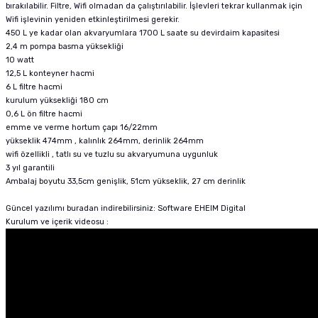
bırakılabilir. Filtre, Wifi olmadan da çalıştırılabilir. İşlevleri tekrar kullanmak için
Wifi işlevinin yeniden etkinleştirilmesi gerekir.
450 L ye kadar olan akvaryumlara 1700 L saate su devirdaim kapasitesi
2,4 m pompa basma yüksekliği
10 watt
12,5 L konteyner hacmi
6 L filtre hacmi
kurulum yüksekliği 180 cm
0,6 L ön filtre hacmi
emme ve verme hortum çapı 16/22mm
yükseklik 474mm , kalınlık 264mm, derinlik 264mm
wifi özellikli , tatlı su ve tuzlu su akvaryumuna uygunluk
3 yıl garantili
Ambalaj boyutu 33,5cm genişlik, 51cm yükseklik, 27 cm derinlik
Güncel yazılımı buradan indirebilirsiniz:
Software EHEIM Digital
Kurulum ve içerik videosu :