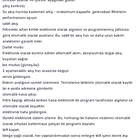
Bireysel ayarlar ve işlevler aşağıdaki gibidir:
çıkış kontrolü:
Su akış hızında kademeli artış - maksimum kapasite, geleneksel filtrelerin
performansını aşıyor.
sabit akış:
Filtredeki artan kirlilik elektronik olarak algılanır ve programlanmış çıktınıza
göre otomatik olarak ayarlanır. Bu, sabit bir akış hızı ve daha uzun bakım
aralıklarını garanti eder.
Darbe modu:
Elektronik olarak kontrol edilen alternatif akım, akvaryumda doğal akış
koşulları sağlar.
bio modus (güneş/ay):
2 ayarlanabilir akış hızı arasında değişir.
servis göstergesi:
Bakım aralığının sürekli izlenmesi. Temizleme bildirimi otomatik olarak kayıtlı
bir e-posta adresine gönderilir.
otomatik hava çıkışı:
Filtre başlığı altında biriken hava elektronik bir program tarafından algılanır ve
otomatik olarak boşaltılır.
elektronik hata göstergesi:
Sürekli elektronik sistem izleme. Bu, herhangi bir hatanın nedenini otomatik
olarak ortadan kaldırmaya çalışan bir programı başlatır.
Wifi kapalı:
İsteğe bağlı olarak, her yapılandırmadan sonra entegre Wifi işlevi devre dışı