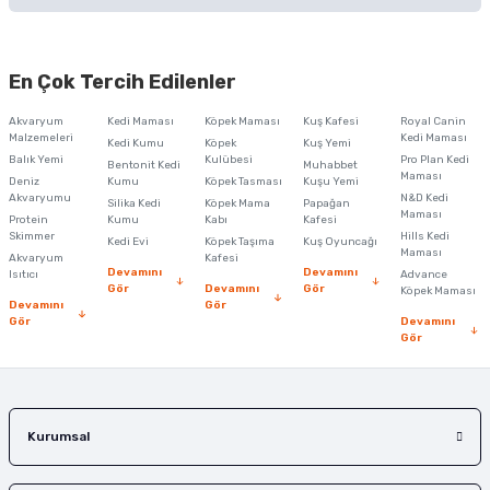
Bu ürünün fiyat bilgisi, resim, ürün açıklamalarında ve diğer konularda
yetersiz gördüğünüz noktaları öneri formunu kullanarak tarafımıza
En Çok Tercih Edilenler
iletebilirsiniz.
Görüş ve önerileriniz için teşekkür ederiz.
Akvaryum
Kedi Maması
Köpek Maması
Kuş Kafesi
Royal Canin
Malzemeleri
Kedi Maması
Kedi Kumu
Köpek
Kuş Yemi
Ürün resmi kalitesiz, bozuk veya görüntülenemiyor.
Balık Yemi
Kulübesi
Pro Plan Kedi
Bentonit Kedi
Muhabbet
Maması
Deniz
Kumu
Köpek Tasması
Kuşu Yemi
Ürün açıklamasında eksik bilgiler bulunuyor.
Akvaryumu
N&D Kedi
Silika Kedi
Köpek Mama
Papağan
Maması
Protein
Ürün bilgilerinde hatalar bulunuyor.
Kumu
Kabı
Kafesi
Skimmer
Hills Kedi
Kedi Evi
Köpek Taşıma
Kuş Oyuncağı
Ürün fiyatı diğer sitelerden daha pahalı.
Maması
Akvaryum
Kafesi
Devamını
Devamını
Isıtıcı
Advance
Bu ürüne benzer farklı alternatifler olmalı.
Gör
Devamını
Gör
Köpek Maması
Devamını
Gör
Gör
Devamını
Gör
Gönder
Kurumsal