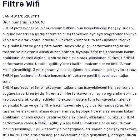
Filtre Wifi
EAN: 40117082021111
Ürün numarası: 2076010
EHEIM profesyonel 5e, bir akvaryum tutkununun isteyebileceği her şeyi sunan,
bugüne kadarki en iyi dış filtremizdir. Her fonksiyon ayrı ayrı programlanabilir ve
kablosuz olarak kontrol edilebilir. Elektronik sistem tüm fonksiyonları izler ve
akışı sabit tutar ve geniş filtre hacmi sayesinde güçlü performans sağlar. Akıllı
tasarım ve elektronik akışın düzenlenmesi, biyolojik filtre malzemesinin bakım
aralıklarını önemli ölçüde uzatır ve buna ek olarak, alkışlanan pürüzsüz EHEIM
performansı vardır. Nitelikli işçilik, yüksek kaliteli malzemeler ve ünlü "Alman
Malı" güvenilirliği, 3 yıllık garantiyle birleştiğinde, arzulanan hiçbir şey bırakmaz.
EHEIM professionalel 5e size benzersiz bir zeka ve çeşitli işlevsel avantajlar
sunar.
EHEIM profesyonel 5e, bir akvaryum tutkununun isteyebileceği her şeyi sunan,
bugüne kadarki en iyi dış filtremizdir. Her fonksiyon ayrı ayrı programlanabilir ve
kablosuz olarak kontrol edilebilir. Elektronik sistem tüm fonksiyonları izler ve
akışı sabit tutar ve geniş filtre hacmi sayesinde güçlü performans sağlar. Akıllı
tasarım ve elektronik akışın düzenlenmesi, biyolojik filtre malzemesinin bakım
aralıklarını önemli ölçüde uzatır ve buna ek olarak, alkışlanan pürüzsüz EHEIM
performansı vardır. Nitelikli işçilik, yüksek kaliteli malzemeler ve ünlü "Alman
Malı" güvenilirliği, 3 yıllık garantiyle birleştiğinde, arzulanan hiçbir şey bırakmaz.
180 ila 700 litre arasında değişen akvaryumlar için geliştirilmiş, entegre ısıtıcılı