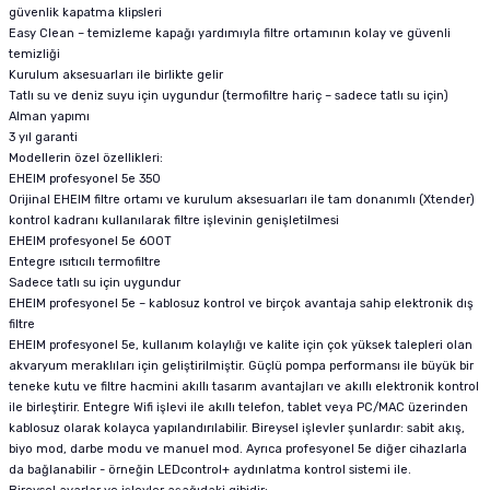
güvenlik kapatma klipsleri
Easy Clean – temizleme kapağı yardımıyla filtre ortamının kolay ve güvenli
temizliği
Kurulum aksesuarları ile birlikte gelir
Tatlı su ve deniz suyu için uygundur (termofiltre hariç – sadece tatlı su için)
Alman yapımı
3 yıl garanti
Modellerin özel özellikleri:
EHEIM profesyonel 5e 350
Orijinal EHEIM filtre ortamı ve kurulum aksesuarları ile tam donanımlı (Xtender)
kontrol kadranı kullanılarak filtre işlevinin genişletilmesi
EHEIM profesyonel 5e 600T
Entegre ısıtıcılı termofiltre
Sadece tatlı su için uygundur
EHEIM profesyonel 5e – kablosuz kontrol ve birçok avantaja sahip elektronik dış
filtre
EHEIM profesyonel 5e, kullanım kolaylığı ve kalite için çok yüksek talepleri olan
akvaryum meraklıları için geliştirilmiştir. Güçlü pompa performansı ile büyük bir
teneke kutu ve filtre hacmini akıllı tasarım avantajları ve akıllı elektronik kontrol
ile birleştirir. Entegre Wifi işlevi ile akıllı telefon, tablet veya PC/MAC üzerinden
kablosuz olarak kolayca yapılandırılabilir. Bireysel işlevler şunlardır: sabit akış,
biyo mod, darbe modu ve manuel mod. Ayrıca profesyonel 5e diğer cihazlarla
da bağlanabilir - örneğin LEDcontrol+ aydınlatma kontrol sistemi ile.