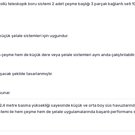
lü teleskopik boru sistemi 2 adet çeşme başlığı 3 parçalı bağlantı seti 1
üçük şelale sistemleri için uygundur.
 çeşme hem de küçük dere veya şelale sistemleri aynı anda çalıştırılabilir
şacak şekilde tasarlanmıştır.
sunar.
2,4 metre basma yüksekliği sayesinde küçük ve orta boy süs havuzlarında et
lı sistemi ile hem çeşme hem de şelale uygulamalarında başarılı performans