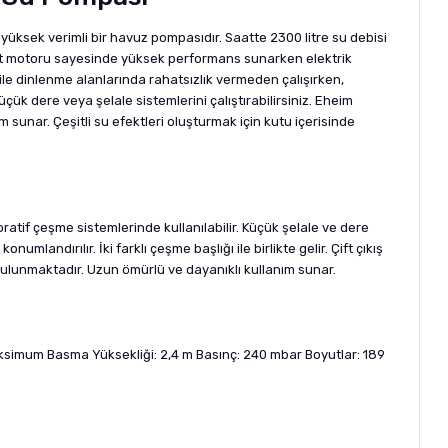
yüksek verimli bir havuz pompasıdır. Saatte 2300 litre su debisi
att motoru sayesinde yüksek performans sunarken elektrik
ile dinlenme alanlarında rahatsızlık vermeden çalışırken,
ük dere veya şelale sistemlerini çalıştırabilirsiniz. Eheim
sunar. Çeşitli su efektleri oluşturmak için kutu içerisinde
atif çeşme sistemlerinde kullanılabilir. Küçük şelale ve dere
landırılır. İki farklı çeşme başlığı ile birlikte gelir. Çift çıkış
 bulunmaktadır. Uzun ömürlü ve dayanıklı kullanım sunar.
simum Basma Yüksekliği: 2,4 m Basınç: 240 mbar Boyutlar: 189