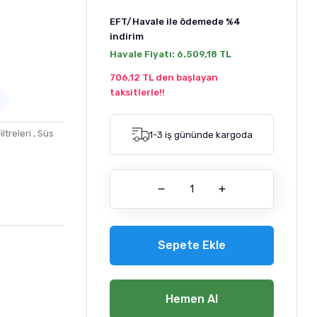
EFT/Havale ile ödemede
%4
indirim
Havale Fiyatı:
6.509,18 TL
706,12 TL den başlayan
taksitlerle!!
ltreleri
,
Süs
1-3 iş gününde kargoda
Sepete Ekle
Hemen Al