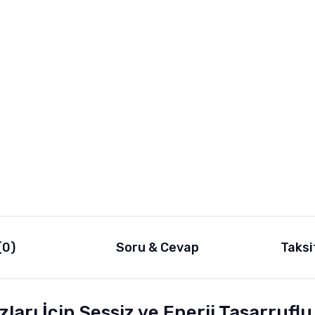
(0)
Soru & Cevap
Taksi
arı İçin Sessiz ve Enerji Tasarrufl