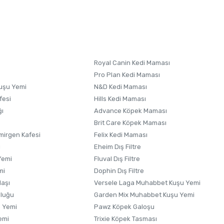
letebilirsiniz.
 formunu
kullanınız.
Royal Canin Kedi Maması
Pro Plan Kedi Maması
uşu Yemi
N&D Kedi Maması
fesi
Hills Kedi Maması
ğı
Advance Köpek Maması
Brit Care Köpek Maması
irgen Kafesi
Felix Kedi Maması
i
Eheim Dış Filtre
Yemi
Fluval Dış Filtre
mi
Dophin Dış Filtre
laşı
Versele Laga Muhabbet Kuşu Yemi
uluğu
Garden Mix Muhabbet Kuşu Yemi
 Yemi
Pawz Köpek Galoşu
emi
Trixie Köpek Tasması