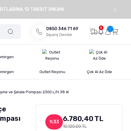
RTLARINA 12 TAKSİT İMKANI
5
0850 346 71 69
Sipariş Destek
emirgen
Outlet Reyonu
Çok Al Az Öde
şme ve Şelale Pompası 2300 L/H 38 W
çe
ompası
6.780,40 TL
%33
10.120,00 TL