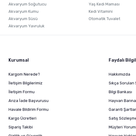
Akvaryum Soğutucu
Yaş Kedi Maması
Akvaryum Kumu
Kedi Vitamini
Akvaryum Süsü
Otomatik Tuvalet
Akvaryum Yavruluk
Kurumsal
Faydalı Bilgi
Kargom Nerede?
Hakkımızda
İletişim Bilgilerimiz
Sıkça Sorulan 
İletişim Formu
Bilgi Bankası
Arıza İade Başvurusu
Hayvan Barına
Havale Bildirim Formu
Garanti Şartlar
Kargo Ücretleri
Satış Sözleşm
Sipariş Takibi
Müşteri Yoruml
Gizlilik ve Güvenlik
Hayvan Haklar