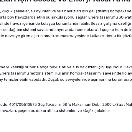
çük şelaleler, su oyunları ve süs havuzları için geliştirilmiş kompakt ve 
ta boy havuzlarda etkili su sirkülasyonu sağlar. Enerji tasarruflu 38 W
de havuz içerisinde kolayca konumlandırılabilir. Sessiz çalışma özelliği 
ışlı su dağıtım sistemi sayesinde aynı anda hem dekoratif çeşme hem de küç
e devreye giren aşırı ısınma koruması sayesinde kullanıcı dostu bir çözüm 
a yüksekliği sunar. Bahçe havuzları ve süs havuzları için uygundur. Dekor
erji tasarruflu motor sistemi kullanır. Kompakt tasarımı sayesinde kolay konum
olay temizlenebilir yapıdadır. Düşük su seviyelerinde aşırı ısınma koruması
odu: 4011708510575 Güç Tüketimi: 38 W Maksimum Debi: 2300 L/Saat Mak
avuzları, çeşmeler, dekoratif su sistemleri ve küçük şelaleler