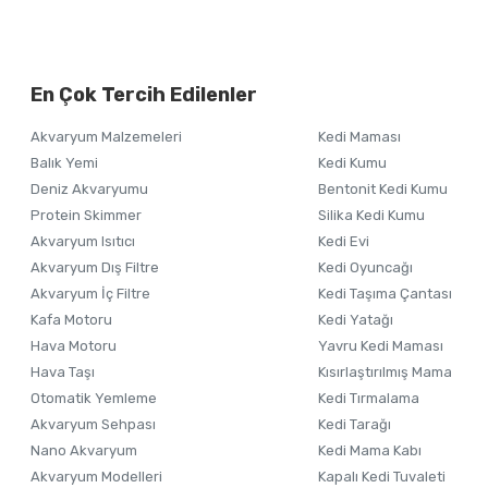
Bu ürünün fiyat bilgisi, resim, ürün açıklamalarında ve diğer ko
Görüş ve önerileriniz için teşekkür ederiz.
Alışverişinizden 
En Çok Tercih Edilenler
Ürün resmi kalitesiz, bozuk veya görüntülenemiyor.
Akvaryum Malzemeleri
Kedi Maması
Ürün açıklamasında eksik bilgiler bulunuyor.
Balık Yemi
Kedi Kumu
Ürün bilgilerinde hatalar bulunuyor.
Deniz Akvaryumu
Bentonit Kedi Kumu
Ürün fiyatı diğer sitelerden daha pahalı.
Protein Skimmer
Silika Kedi Kumu
Akvaryum Isıtıcı
Kedi Evi
Bu ürüne benzer farklı alternatifler olmalı.
Akvaryum Dış Filtre
Kedi Oyuncağı
Akvaryum İç Filtre
Kedi Taşıma Çantası
Kafa Motoru
Kedi Yatağı
Hava Motoru
Yavru Kedi Maması
Hava Taşı
Kısırlaştırılmış Mama
Otomatik Yemleme
Kedi Tırmalama
Akvaryum Sehpası
Kedi Tarağı
Nano Akvaryum
Kedi Mama Kabı
Akvaryum Modelleri
Kapalı Kedi Tuvaleti