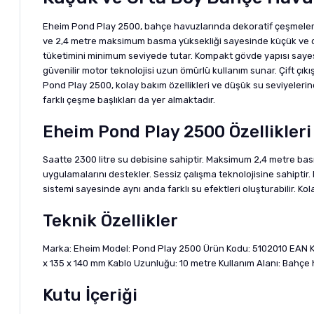
Eheim Pond Play 2500, bahçe havuzlarında dekoratif çeşmeler, kü
ve 2,4 metre maksimum basma yüksekliği sayesinde küçük ve or
tüketimini minimum seviyede tutar. Kompakt gövde yapısı sayesin
güvenilir motor teknolojisi uzun ömürlü kullanım sunar. Çift çık
Pond Play 2500, kolay bakım özellikleri ve düşük su seviyelerind
farklı çeşme başlıkları da yer almaktadır.
Eheim Pond Play 2500 Özellikleri
Saatte 2300 litre su debisine sahiptir. Maksimum 2,4 metre basm
uygulamalarını destekler. Sessiz çalışma teknolojisine sahiptir. En
sistemi sayesinde aynı anda farklı su efektleri oluşturabilir. K
Teknik Özellikler
Marka: Eheim Model: Pond Play 2500 Ürün Kodu: 5102010 EAN K
x 135 x 140 mm Kablo Uzunluğu: 10 metre Kullanım Alanı: Bahçe h
Kutu İçeriği