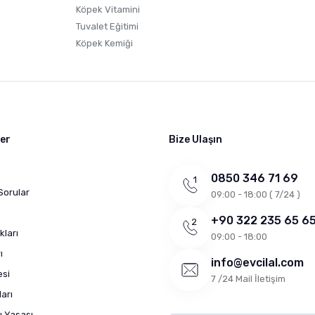
Köpek Vitamini
Tuvalet Eğitimi
Köpek Kemiği
ler
Bize Ulaşın
0850 346 71 69
Sorular
09:00 - 18:00 ( 7/24 )
+90 322 235 65 6
kları
09:00 - 18:00
ı
info@evcilal.com
esi
7 /24 Mail İletişim
arı
ı Yasası