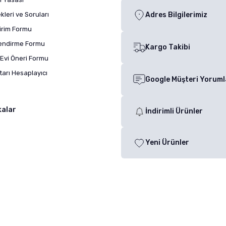
leri ve Soruları
Adres Bilgilerimiz
dirim Formu
lendirme Formu
Kargo Takibi
Evi Öneri Formu
arı Hesaplayıcı
Google Müşteri Yoruml
kalar
İndirimli Ürünler
Yeni Ürünler