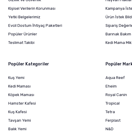
Kişisel Verilerin Korunması
Kampanya İstek
Yetki Belgelerimiz
Ürün İstek Bil
Evcil Dostum İhtiyaç Paketleri
Sipariş Değer
Popüler Ürünler
Barınak Bakım 
Teslimat Takibi
Kedi Mama Mikt
Popüler Kategoriler
Popüler Mar
Kuş Yemi
Aqua Reef
Kedi Maması
Eheim
Köpek Maması
Royal Canin
Hamster Kafesi
Tropical
Kuş Kafesi
Tetra
Tavşan Yemi
Ferplast
Balık Yemi
N&D