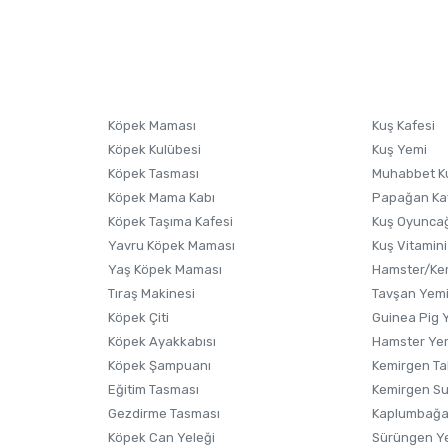
nularda yetersiz gördüğünüz noktaları öneri formunu kullanarak tarafımıza i
sonra ürüne yorum yapın, alışveriş puanı kazanın! Sorularınız için
Ürün hakkında henüz soru sorulmamış.
iletişim
Ürünü Satın Al ve Yorumla
Soru Sor
Köpek Maması
Kuş Kafesi
Köpek Kulübesi
Kuş Yemi
Köpek Tasması
Muhabbet K
Köpek Mama Kabı
Papağan Ka
Köpek Taşıma Kafesi
Kuş Oyunca
Yavru Köpek Maması
Kuş Vitamini
Yaş Köpek Maması
Hamster/Kem
Tıraş Makinesi
Tavşan Yem
Köpek Çiti
Guinea Pig 
Köpek Ayakkabısı
Hamster Ye
Gönder
Köpek Şampuanı
Kemirgen Ta
Eğitim Tasması
Kemirgen S
Gezdirme Tasması
Kaplumbağa
Köpek Can Yeleği
Sürüngen Y