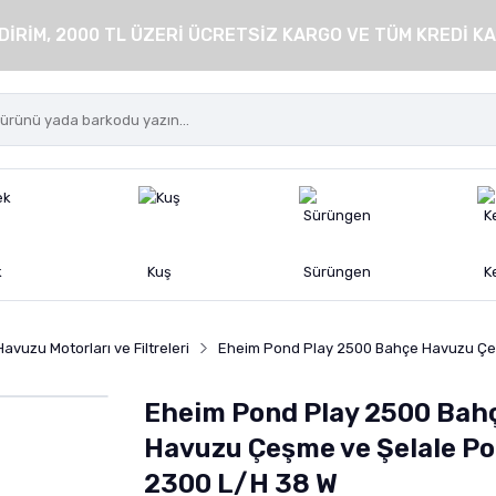
DİRİM, 2000 TL ÜZERİ ÜCRETSİZ KARGO VE TÜM KREDİ KA
k
Kuş
Sürüngen
K
avuzu Motorları ve Filtreleri
Eheim Pond Play 2500 Bahçe Havuzu Çe
Eheim Pond Play 2500 Bah
Havuzu Çeşme ve Şelale P
2300 L/H 38 W