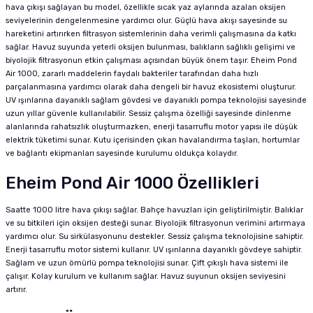
hava çıkışı sağlayan bu model, özellikle sıcak yaz aylarında azalan oksijen
seviyelerinin dengelenmesine yardımcı olur. Güçlü hava akışı sayesinde su
hareketini artırırken filtrasyon sistemlerinin daha verimli çalışmasına da katkı
sağlar. Havuz suyunda yeterli oksijen bulunması, balıkların sağlıklı gelişimi ve
biyolojik filtrasyonun etkin çalışması açısından büyük önem taşır. Eheim Pond
Air 1000, zararlı maddelerin faydalı bakteriler tarafından daha hızlı
parçalanmasına yardımcı olarak daha dengeli bir havuz ekosistemi oluşturur.
UV ışınlarına dayanıklı sağlam gövdesi ve dayanıklı pompa teknolojisi sayesinde
uzun yıllar güvenle kullanılabilir. Sessiz çalışma özelliği sayesinde dinlenme
alanlarında rahatsızlık oluşturmazken, enerji tasarruflu motor yapısı ile düşük
elektrik tüketimi sunar. Kutu içerisinden çıkan havalandırma taşları, hortumlar
ve bağlantı ekipmanları sayesinde kurulumu oldukça kolaydır.
Eheim Pond Air 1000 Özellikleri
Saatte 1000 litre hava çıkışı sağlar. Bahçe havuzları için geliştirilmiştir. Balıklar
ve su bitkileri için oksijen desteği sunar. Biyolojik filtrasyonun verimini artırmaya
yardımcı olur. Su sirkülasyonunu destekler. Sessiz çalışma teknolojisine sahiptir.
Enerji tasarruflu motor sistemi kullanır. UV ışınlarına dayanıklı gövdeye sahiptir.
Sağlam ve uzun ömürlü pompa teknolojisi sunar. Çift çıkışlı hava sistemi ile
çalışır. Kolay kurulum ve kullanım sağlar. Havuz suyunun oksijen seviyesini
artırır.