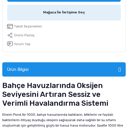
tucu
Sepeti
 Fırçası
Sump Filtre Malzemesi
Pro Plan Kedi Maması
Mağaza İle İletişime Geç
Pond Ürünleri
 Güvenlik Ürünleri
Akvaryum Ozon ve UV Ürünleri
Purina Kedi Maması
Taksit Seçenekleri
manları
akım Ürünleri
Royal Canin Kedi Maması
Ürünü Paylaş
Yorum Yap
lik ve Bakım Ürünleri
uluk
Ürün Bilgisi
 - Akvaryum Kumu
Bahçe Havuzlarında Oksijen
 Parçaları
Seviyesini Artıran Sessiz ve
Verimli Havalandırma Sistemi
e Malzemesi
Eheim Pond Air 1000, bahçe havuzlarında balıkların, bitkilerin ve faydalı
bakterilerin ihtiyaç duyduğu oksijeni sağlayarak daha sağlıklı bir su ortamı
oluşturmak için geliştirilmiş güçlü bir havuz hava motorudur. Saatte 1000 litre