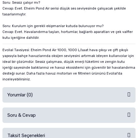
Soru: Sessiz çalışır mı?
Cevap: Evet. Eheim Pond Air serisi düşük ses seviyesinde çalışacak şekilde
tasarlanmıştır.
Soru: Kurulum için gerekli ekipmanlar kutuda bulunuyor mu?
Cevap: Evet. Havalandırma taşları, hortumlar, bağlantı aparatları ve çek valfler
kutu içeriğine dahildir.
Evcilal Tavsiyesi: Eheim Pond Air 1000, 1000 L/saat hava çıkışı ve çift çıkışlı
yapısıyla bahçe havuzlarında oksijen seviyesini artırmak isteyen kullanıcılar için
ideal bir çözümdür. Sessiz çalışması, düşük enerji tüketimi ve zengin kutu
içeriği sayesinde balıklarınız ve havuz ekosistemi için güvenilir bir havalandırma
desteği sunar. Daha fazla
havuz motorları ve filtreleri
ürününü Evcilal'da
inceleyebilirsiniz.
Yorumlar (0)
Soru & Cevap
Alışverişinizden sonra ürüne yorum yapın, alışveriş puanı kazanın!
Sorularınız için
iletişim formunu
kullanınız.
Taksit Seçenekleri