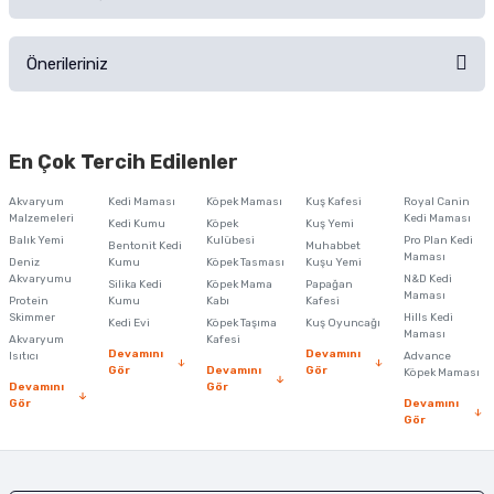
Ürün hakkında henüz soru sorulmamış.
Ürünü Satın Al ve Yorumla
Önerileriniz
Soru Sor
Bu ürünün fiyat bilgisi, resim, ürün açıklamalarında ve diğer konularda
yetersiz gördüğünüz noktaları öneri formunu kullanarak tarafımıza
En Çok Tercih Edilenler
iletebilirsiniz.
Görüş ve önerileriniz için teşekkür ederiz.
Akvaryum
Kedi Maması
Köpek Maması
Kuş Kafesi
Royal Canin
Malzemeleri
Kedi Maması
Kedi Kumu
Köpek
Kuş Yemi
Ürün resmi kalitesiz, bozuk veya görüntülenemiyor.
Balık Yemi
Kulübesi
Pro Plan Kedi
Bentonit Kedi
Muhabbet
Maması
Deniz
Kumu
Köpek Tasması
Kuşu Yemi
Ürün açıklamasında eksik bilgiler bulunuyor.
Akvaryumu
N&D Kedi
Silika Kedi
Köpek Mama
Papağan
Maması
Protein
Ürün bilgilerinde hatalar bulunuyor.
Kumu
Kabı
Kafesi
Skimmer
Hills Kedi
Kedi Evi
Köpek Taşıma
Kuş Oyuncağı
Ürün fiyatı diğer sitelerden daha pahalı.
Maması
Akvaryum
Kafesi
Devamını
Devamını
Isıtıcı
Advance
Bu ürüne benzer farklı alternatifler olmalı.
Gör
Devamını
Gör
Köpek Maması
Devamını
Gör
Gör
Devamını
Gör