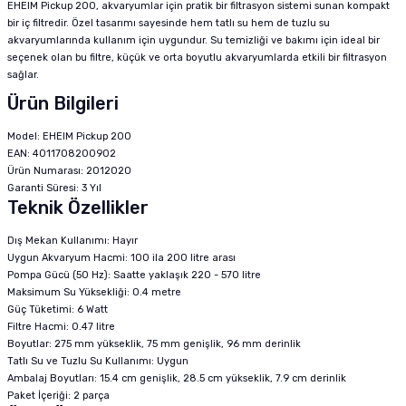
EHEIM Pickup 200, akvaryumlar için pratik bir filtrasyon sistemi sunan kompakt
bir iç filtredir. Özel tasarımı sayesinde hem tatlı su hem de tuzlu su
akvaryumlarında kullanım için uygundur. Su temizliği ve bakımı için ideal bir
seçenek olan bu filtre, küçük ve orta boyutlu akvaryumlarda etkili bir filtrasyon
sağlar.
Ürün Bilgileri
Model: EHEIM Pickup 200
EAN: 4011708200902
Ürün Numarası: 2012020
Garanti Süresi: 3 Yıl
Teknik Özellikler
Dış Mekan Kullanımı: Hayır
Uygun Akvaryum Hacmi: 100 ila 200 litre arası
Pompa Gücü (50 Hz): Saatte yaklaşık 220 - 570 litre
Maksimum Su Yüksekliği: 0.4 metre
Güç Tüketimi: 6 Watt
Filtre Hacmi: 0.47 litre
Boyutlar: 275 mm yükseklik, 75 mm genişlik, 96 mm derinlik
Tatlı Su ve Tuzlu Su Kullanımı: Uygun
Ambalaj Boyutları: 15.4 cm genişlik, 28.5 cm yükseklik, 7.9 cm derinlik
Paket İçeriği: 2 parça