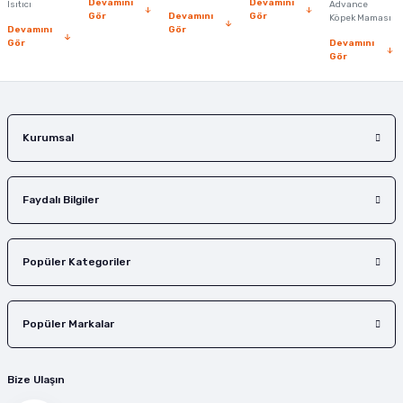
Devamını
Devamını
Isıtıcı
Advance
Gör
Devamını
Gör
Köpek Maması
Devamını
Gör
Gör
Devamını
Gönder
Gör
Kurumsal
Faydalı Bilgiler
Popüler Kategoriler
Popüler Markalar
Bize Ulaşın