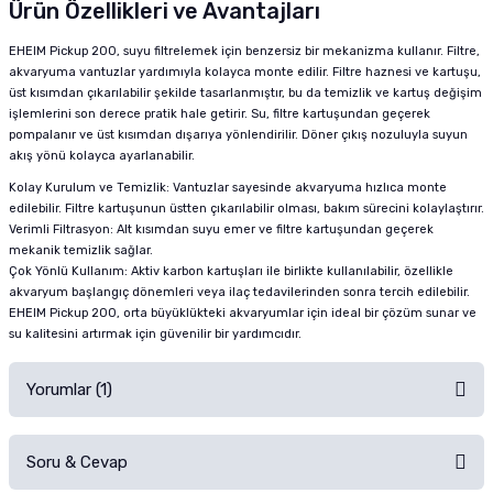
Ürün Özellikleri ve Avantajları
EHEIM Pickup 200, suyu filtrelemek için benzersiz bir mekanizma kullanır. Filtre,
akvaryuma vantuzlar yardımıyla kolayca monte edilir. Filtre haznesi ve kartuşu,
üst kısımdan çıkarılabilir şekilde tasarlanmıştır, bu da temizlik ve kartuş değişim
işlemlerini son derece pratik hale getirir. Su, filtre kartuşundan geçerek
pompalanır ve üst kısımdan dışarıya yönlendirilir. Döner çıkış nozuluyla suyun
akış yönü kolayca ayarlanabilir.
Kolay Kurulum ve Temizlik: Vantuzlar sayesinde akvaryuma hızlıca monte
edilebilir. Filtre kartuşunun üstten çıkarılabilir olması, bakım sürecini kolaylaştırır.
Verimli Filtrasyon: Alt kısımdan suyu emer ve filtre kartuşundan geçerek
mekanik temizlik sağlar.
Çok Yönlü Kullanım: Aktiv karbon kartuşları ile birlikte kullanılabilir, özellikle
akvaryum başlangıç dönemleri veya ilaç tedavilerinden sonra tercih edilebilir.
EHEIM Pickup 200, orta büyüklükteki akvaryumlar için ideal bir çözüm sunar ve
su kalitesini artırmak için güvenilir bir yardımcıdır.
Yorumlar (1)
Soru & Cevap