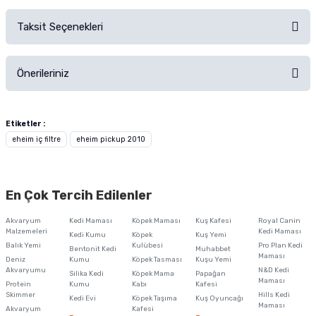
Ürün çok güzel
Taksit Seçenekleri
Ürün hakkında henüz soru sorulmamış.
Kaliteli ve sessiz çalışıyor
M... E... | 17/10/2023
Önerileriniz
Soru Sor
Bu ürünün fiyat bilgisi, resim, ürün açıklamalarında ve diğer konularda
Ürünü Satın Al ve Yorumla
yetersiz gördüğünüz noktaları öneri formunu kullanarak tarafımıza
Etiketler :
iletebilirsiniz.
eheim iç filtre
eheim pickup 2010
Görüş ve önerileriniz için teşekkür ederiz.
Ürün resmi kalitesiz, bozuk veya görüntülenemiyor.
En Çok Tercih Edilenler
Ürün açıklamasında eksik bilgiler bulunuyor.
Akvaryum
Kedi Maması
Köpek Maması
Kuş Kafesi
Royal Canin
Ürün bilgilerinde hatalar bulunuyor.
Malzemeleri
Kedi Maması
Kedi Kumu
Köpek
Kuş Yemi
Balık Yemi
Ürün fiyatı diğer sitelerden daha pahalı.
Kulübesi
Pro Plan Kedi
Bentonit Kedi
Muhabbet
Maması
Deniz
Kumu
Köpek Tasması
Kuşu Yemi
Bu ürüne benzer farklı alternatifler olmalı.
Akvaryumu
N&D Kedi
Silika Kedi
Köpek Mama
Papağan
Maması
Protein
Kumu
Kabı
Kafesi
Skimmer
Hills Kedi
Kedi Evi
Köpek Taşıma
Kuş Oyuncağı
Maması
Akvaryum
Kafesi