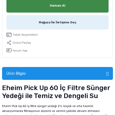
tucu
Sepeti
 Fırçası
Sump Filtre Malzemesi
Pro Plan Kedi Maması
Hemen Al
Pond Ürünleri
 Güvenlik Ürünleri
Akvaryum Ozon ve UV Ürünleri
Purina Kedi Maması
Mağaza İle İletişime Geç
manları
akım Ürünleri
Royal Canin Kedi Maması
Taksit Seçenekleri
lik ve Bakım Ürünleri
Ürünü Paylaş
Yorum Yap
uluk
 - Akvaryum Kumu
Ürün Bilgisi
 Parçaları
Eheim Pick Up 60 İç Filtre Sünger
e Malzemesi
Yedeği ile Temiz ve Dengeli Su
Eheim Pick Up 60 iç filtre sünger yedeği 2’li, küçük ve orta hacimli
akvaryumlarda filtrasyonun düzenli ve verimli şekilde devam etmesini