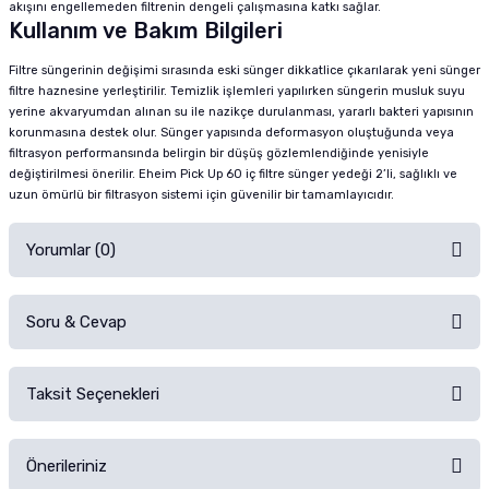
akışını engellemeden filtrenin dengeli çalışmasına katkı sağlar.
Kullanım ve Bakım Bilgileri
Filtre süngerinin değişimi sırasında eski sünger dikkatlice çıkarılarak yeni sünger
filtre haznesine yerleştirilir. Temizlik işlemleri yapılırken süngerin musluk suyu
yerine akvaryumdan alınan su ile nazikçe durulanması, yararlı bakteri yapısının
korunmasına destek olur. Sünger yapısında deformasyon oluştuğunda veya
filtrasyon performansında belirgin bir düşüş gözlemlendiğinde yenisiyle
değiştirilmesi önerilir. Eheim Pick Up 60 iç filtre sünger yedeği 2’li, sağlıklı ve
uzun ömürlü bir filtrasyon sistemi için güvenilir bir tamamlayıcıdır.
Yorumlar (0)
Soru & Cevap
Alışverişinizden sonra ürüne yorum yapın, alışveriş puanı kazanın!
Sorularınız için
iletişim formunu
kullanınız.
Taksit Seçenekleri
Ürün hakkında henüz soru sorulmamış.
Ürünü Satın Al ve Yorumla
Önerileriniz
Soru Sor