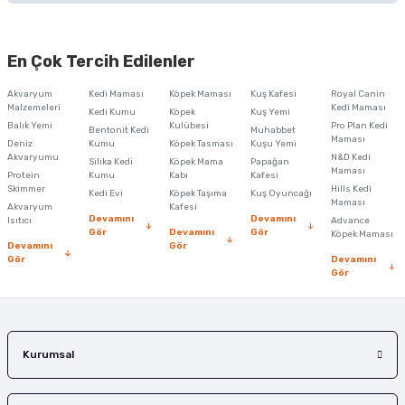
Bu ürünün fiyat bilgisi, resim, ürün açıklamalarında ve diğer konularda
yetersiz gördüğünüz noktaları öneri formunu kullanarak tarafımıza
En Çok Tercih Edilenler
iletebilirsiniz.
Görüş ve önerileriniz için teşekkür ederiz.
Akvaryum
Kedi Maması
Köpek Maması
Kuş Kafesi
Royal Canin
Malzemeleri
Kedi Maması
Kedi Kumu
Köpek
Kuş Yemi
Ürün resmi kalitesiz, bozuk veya görüntülenemiyor.
Balık Yemi
Kulübesi
Pro Plan Kedi
Bentonit Kedi
Muhabbet
Maması
Deniz
Kumu
Köpek Tasması
Kuşu Yemi
Ürün açıklamasında eksik bilgiler bulunuyor.
Akvaryumu
N&D Kedi
Silika Kedi
Köpek Mama
Papağan
Maması
Protein
Ürün bilgilerinde hatalar bulunuyor.
Kumu
Kabı
Kafesi
Skimmer
Hills Kedi
Kedi Evi
Köpek Taşıma
Kuş Oyuncağı
Ürün fiyatı diğer sitelerden daha pahalı.
Maması
Akvaryum
Kafesi
Devamını
Devamını
Isıtıcı
Advance
Bu ürüne benzer farklı alternatifler olmalı.
Gör
Devamını
Gör
Köpek Maması
Devamını
Gör
Gör
Devamını
Gör
Gönder
Kurumsal