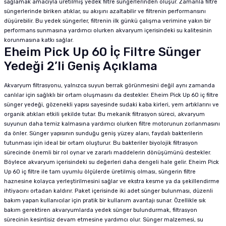
sağlamak amacıyla üretilmiş yedek filtre süngerlerinden oluşur. Zamanla filtre
süngerlerinde biriken atıklar, su akışını azaltabilir ve filtrenin performansını
düşürebilir. Bu yedek süngerler, filtrenin ilk günkü çalışma verimine yakın bir
performans sunmasına yardımcı olurken akvaryum içerisindeki su kalitesinin
korunmasına katkı sağlar.
Eheim Pick Up 60 İç Filtre Sünger
Yedeği 2’li Geniş Açıklama
Akvaryum filtrasyonu, yalnızca suyun berrak görünmesini değil aynı zamanda
canlılar için sağlıklı bir ortam oluşmasını da destekler. Eheim Pick Up 60 iç filtre
sünger yedeği, gözenekli yapısı sayesinde sudaki kaba kirleri, yem artıklarını ve
organik atıkları etkili şekilde tutar. Bu mekanik filtrasyon süreci, akvaryum
suyunun daha temiz kalmasına yardımcı olurken filtre motorunun zorlanmasını
da önler. Sünger yapısının sunduğu geniş yüzey alanı, faydalı bakterilerin
tutunması için ideal bir ortam oluşturur. Bu bakteriler biyolojik filtrasyon
sürecinde önemli bir rol oynar ve zararlı maddelerin dönüşümünü destekler.
Böylece akvaryum içerisindeki su değerleri daha dengeli hale gelir. Eheim Pick
Up 60 iç filtre ile tam uyumlu ölçülerde üretilmiş olması, süngerin filtre
haznesine kolayca yerleştirilmesini sağlar ve ekstra kesme ya da şekillendirme
ihtiyacını ortadan kaldırır. Paket içerisinde iki adet sünger bulunması, düzenli
bakım yapan kullanıcılar için pratik bir kullanım avantajı sunar. Özellikle sık
bakım gerektiren akvaryumlarda yedek sünger bulundurmak, filtrasyon
sürecinin kesintisiz devam etmesine yardımcı olur. Sünger malzemesi, su