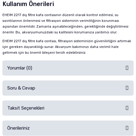
Kullanım Önerileri
EHEIM 2217 dış filtre kafa contasının düzenli olarak kontrol edilmesi, su
sızıntılarının önlenmesi ve filtrasyon sisteminin verimliliğinin korunması
açısından önemlidir. Zamanla aşınabileceğinden, gerektiğinde değiştirilmesi
önerilir. Bu, akvaryumunuzdaki su kalitesini korumanıza yardımcı olur.
EHEIM 2217 dış filtre kafa contası, filtrasyon sisteminizin güvenilirliğini artırmak
için gereken dayanıklılığı sunar. Akvaryum bakımınızı daha verimli hale
getirmek için bu önemli bileşeni tercih edebilirsiniz.
Yorumlar (0)
Soru & Cevap
Alışverişinizden sonra ürüne yorum yapın, alışveriş puanı kazanın!
Sorularınız için
iletişim formunu
kullanınız.
Taksit Seçenekleri
Ürün hakkında henüz soru sorulmamış.
Ürünü Satın Al ve Yorumla
Önerileriniz
Soru Sor