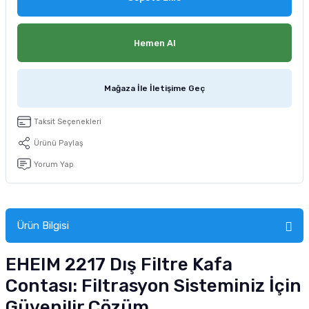
tucu
Sepeti
 Fırçası
Sump Filtre Malzemesi
Pro Plan Kedi Maması
Hemen Al
Pond Ürünleri
 Güvenlik Ürünleri
Akvaryum Ozon ve UV Ürünleri
Purina Kedi Maması
manları
akım Ürünleri
Royal Canin Kedi Maması
Mağaza İle İletişime Geç
lik ve Bakım Ürünleri
Taksit Seçenekleri
Ürünü Paylaş
uluk
Yorum Yap
 - Akvaryum Kumu
 Parçaları
Ürün Bilgisi
e Malzemesi
EHEIM 2217 Dış Filtre Kafa
Contası: Filtrasyon Sisteminiz İçin
Güvenilir Çözüm