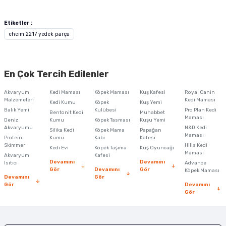
Bu ürünün fiyat bilgisi, resim, ürün açıklamalarında ve diğer konularda
yetersiz gördüğünüz noktaları öneri formunu kullanarak tarafımıza
Etiketler :
iletebilirsiniz.
eheim 2217 yedek parça
Görüş ve önerileriniz için teşekkür ederiz.
Ürün resmi kalitesiz, bozuk veya görüntülenemiyor.
En Çok Tercih Edilenler
Ürün açıklamasında eksik bilgiler bulunuyor.
Akvaryum
Kedi Maması
Köpek Maması
Kuş Kafesi
Royal Canin
Ürün bilgilerinde hatalar bulunuyor.
Malzemeleri
Kedi Maması
Kedi Kumu
Köpek
Kuş Yemi
Balık Yemi
Ürün fiyatı diğer sitelerden daha pahalı.
Kulübesi
Pro Plan Kedi
Bentonit Kedi
Muhabbet
Maması
Deniz
Kumu
Köpek Tasması
Kuşu Yemi
Bu ürüne benzer farklı alternatifler olmalı.
Akvaryumu
N&D Kedi
Silika Kedi
Köpek Mama
Papağan
Maması
Protein
Kumu
Kabı
Kafesi
Skimmer
Hills Kedi
Kedi Evi
Köpek Taşıma
Kuş Oyuncağı
Maması
Akvaryum
Kafesi
Devamını
Devamını
Isıtıcı
Advance
Gör
Devamını
Gör
Köpek Maması
Devamını
Gör
Gör
Devamını
Gönder
Gör