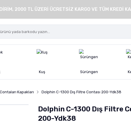
DİRİM, 2000 TL ÜZERİ ÜCRETSİZ KARGO VE TÜM KREDİ KA
k
Kuş
Sürüngen
K
e Contaları Kapakları
Dolphin C-1300 Dış Filtre Contası 200-Ydk38
Dolphin C-1300 Dış Filtre C
200-Ydk38