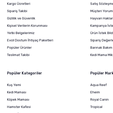
Kargo Ücretleri
Satış Sözleşm
Sipariş Takibi
Müşteri Yoruml
Gizlilik ve Güvenlik
Hayvan Haklar
Kişisel Verilerin Korunması
Kampanya İstek
Yetki Belgelerimiz
Ürün İstek Bil
Evcil Dostum İhtiyaç Paketleri
Sipariş Değer
Popüler Ürünler
Barınak Bakım 
Teslimat Takibi
Kedi Mama Mikt
Popüler Kategoriler
Popüler Mar
Kuş Yemi
Aqua Reef
Kedi Maması
Eheim
Köpek Maması
Royal Canin
Hamster Kafesi
Tropical