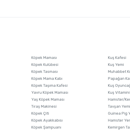
nularda yetersiz gördüğünüz noktaları öneri formunu kullanarak tarafımıza i
sonra ürüne yorum yapın, alışveriş puanı kazanın! Sorularınız için
Ürün hakkında henüz soru sorulmamış.
iletişim
Ürünü Satın Al ve Yorumla
Soru Sor
Köpek Maması
Kuş Kafesi
Köpek Kulübesi
Kuş Yemi
Köpek Tasması
Muhabbet K
Köpek Mama Kabı
Papağan Ka
Köpek Taşıma Kafesi
Kuş Oyunca
Yavru Köpek Maması
Kuş Vitamini
Yaş Köpek Maması
Hamster/Kem
Tıraş Makinesi
Tavşan Yem
Köpek Çiti
Guinea Pig 
Köpek Ayakkabısı
Hamster Ye
Gönder
Köpek Şampuanı
Kemirgen Ta