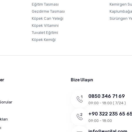
Eğitim Tasması
Kemirgen S
Gezdirme Tasması
Kaplumbağa
Köpek Can Yeleği
Sürüngen Y
Köpek Vitamini
Tuvalet Eğitimi
Köpek Kemiği
ler
Bize Ulaşın
0850 346 71 69
Sorular
09:00 - 18:00 ( 7/24 )
+90 322 235 65 6
kları
09:00 - 18:00
ı
info@evcilal.com