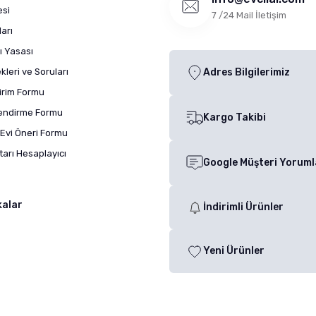
esi
7 /24 Mail İletişim
arı
ı Yasası
leri ve Soruları
Adres Bilgilerimiz
dirim Formu
lendirme Formu
Kargo Takibi
Evi Öneri Formu
arı Hesaplayıcı
Google Müşteri Yoruml
kalar
İndirimli Ürünler
Yeni Ürünler