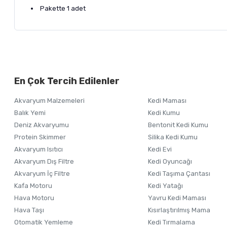
Pakette 1 adet
Bu ürünün fiyat bilgisi, resim, ürün açıklamalarında ve diğer ko
Görüş ve önerileriniz için teşekkür ederiz.
Alışverişinizden 
En Çok Tercih Edilenler
Ürün resmi kalitesiz, bozuk veya görüntülenemiyor.
Akvaryum Malzemeleri
Kedi Maması
Ürün açıklamasında eksik bilgiler bulunuyor.
Balık Yemi
Kedi Kumu
Ürün bilgilerinde hatalar bulunuyor.
Deniz Akvaryumu
Bentonit Kedi Kumu
Ürün fiyatı diğer sitelerden daha pahalı.
Protein Skimmer
Silika Kedi Kumu
Akvaryum Isıtıcı
Kedi Evi
Bu ürüne benzer farklı alternatifler olmalı.
Akvaryum Dış Filtre
Kedi Oyuncağı
Akvaryum İç Filtre
Kedi Taşıma Çantası
Kafa Motoru
Kedi Yatağı
Hava Motoru
Yavru Kedi Maması
Hava Taşı
Kısırlaştırılmış Mama
Otomatik Yemleme
Kedi Tırmalama