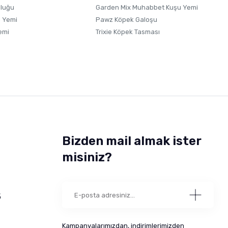
uluğu
Garden Mix Muhabbet Kuşu Yemi
 Yemi
Pawz Köpek Galoşu
emi
Trixie Köpek Tasması
Bizden mail almak ister
misiniz?
5
Kampanyalarımızdan, indirimlerimizden