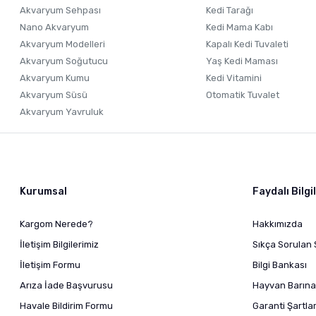
Akvaryum Sehpası
Kedi Tarağı
Nano Akvaryum
Kedi Mama Kabı
Akvaryum Modelleri
Kapalı Kedi Tuvaleti
Akvaryum Soğutucu
Yaş Kedi Maması
Akvaryum Kumu
Kedi Vitamini
Akvaryum Süsü
Otomatik Tuvalet
Akvaryum Yavruluk
Kurumsal
Faydalı Bilgi
Kargom Nerede?
Hakkımızda
İletişim Bilgilerimiz
Sıkça Sorulan 
İletişim Formu
Bilgi Bankası
Arıza İade Başvurusu
Hayvan Barına
Havale Bildirim Formu
Garanti Şartlar