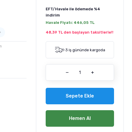
EFT/Havale ile ödemede
%4
indirim
Havale Fiyatı:
446,05 TL
48,39 TL den başlayan taksitlerle!!
ı
1-3 iş gününde kargoda
Sepete Ekle
Hemen Al