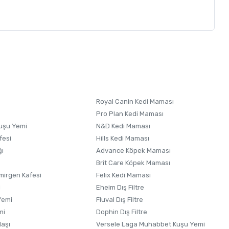
letebilirsiniz.
 formunu
kullanınız.
Royal Canin Kedi Maması
Pro Plan Kedi Maması
uşu Yemi
N&D Kedi Maması
fesi
Hills Kedi Maması
ğı
Advance Köpek Maması
Brit Care Köpek Maması
irgen Kafesi
Felix Kedi Maması
i
Eheim Dış Filtre
Yemi
Fluval Dış Filtre
mi
Dophin Dış Filtre
laşı
Versele Laga Muhabbet Kuşu Yemi