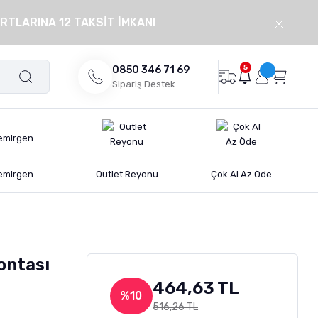
RTLARINA 12 TAKSİT İMKANI
5
0850 346 71 69
Sipariş Destek
emirgen
Outlet Reyonu
Çok Al Az Öde
ontası
464,63 TL
%10
516,26 TL