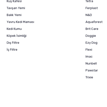
Kuş Kafesi
Tetra
Tavşan Yemi
Ferplast
Balık Yemi
N&D
Yavru Kedi Maması
Aquaforest
Kedi Kumu
Brit Care
Köpek İsimliği
Doggie
Dış Filtre
Ezy Dog
İç Filtre
Flexi
Imac
Nunbell
Pawstar
Trixie