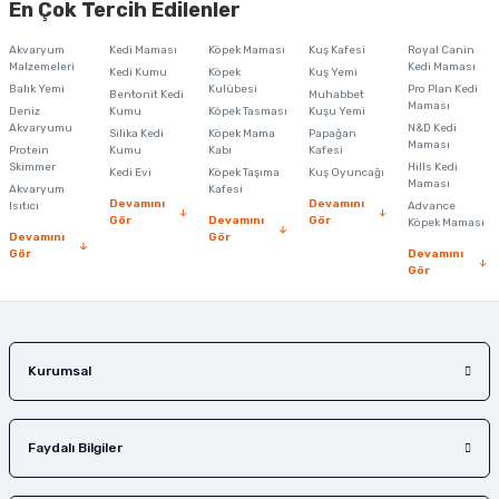
En Çok Tercih Edilenler
iletebilirsiniz.
Görüş ve önerileriniz için teşekkür ederiz.
Akvaryum
Kedi Maması
Köpek Maması
Kuş Kafesi
Royal Canin
Malzemeleri
Kedi Maması
Kedi Kumu
Köpek
Kuş Yemi
Ürün resmi kalitesiz, bozuk veya görüntülenemiyor.
Balık Yemi
Kulübesi
Pro Plan Kedi
Bentonit Kedi
Muhabbet
Maması
Deniz
Kumu
Köpek Tasması
Kuşu Yemi
Ürün açıklamasında eksik bilgiler bulunuyor.
Akvaryumu
N&D Kedi
Silika Kedi
Köpek Mama
Papağan
Maması
Protein
Ürün bilgilerinde hatalar bulunuyor.
Kumu
Kabı
Kafesi
Skimmer
Hills Kedi
Kedi Evi
Köpek Taşıma
Kuş Oyuncağı
Ürün fiyatı diğer sitelerden daha pahalı.
Maması
Akvaryum
Kafesi
Devamını
Devamını
Isıtıcı
Advance
Bu ürüne benzer farklı alternatifler olmalı.
Gör
Devamını
Gör
Köpek Maması
Devamını
Gör
Gör
Devamını
Gör
Gönder
Kurumsal
Faydalı Bilgiler