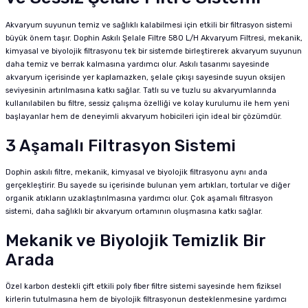
Akvaryum suyunun temiz ve sağlıklı kalabilmesi için etkili bir filtrasyon sistemi
büyük önem taşır. Dophin Askılı Şelale Filtre 580 L/H Akvaryum Filtresi, mekanik,
kimyasal ve biyolojik filtrasyonu tek bir sistemde birleştirerek akvaryum suyunun
daha temiz ve berrak kalmasına yardımcı olur. Askılı tasarımı sayesinde
akvaryum içerisinde yer kaplamazken, şelale çıkışı sayesinde suyun oksijen
seviyesinin artırılmasına katkı sağlar. Tatlı su ve tuzlu su akvaryumlarında
kullanılabilen bu filtre, sessiz çalışma özelliği ve kolay kurulumu ile hem yeni
başlayanlar hem de deneyimli akvaryum hobicileri için ideal bir çözümdür.
3 Aşamalı Filtrasyon Sistemi
Dophin askılı filtre, mekanik, kimyasal ve biyolojik filtrasyonu aynı anda
gerçekleştirir. Bu sayede su içerisinde bulunan yem artıkları, tortular ve diğer
organik atıkların uzaklaştırılmasına yardımcı olur. Çok aşamalı filtrasyon
sistemi, daha sağlıklı bir akvaryum ortamının oluşmasına katkı sağlar.
Mekanik ve Biyolojik Temizlik Bir
Arada
Özel karbon destekli çift etkili poly fiber filtre sistemi sayesinde hem fiziksel
kirlerin tutulmasına hem de biyolojik filtrasyonun desteklenmesine yardımcı