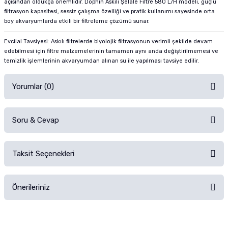
açısından oldukça önemlidir. Dophin Askılı Şelale Filtre 580 L/H modeli, güçlü
filtrasyon kapasitesi, sessiz çalışma özelliği ve pratik kullanımı sayesinde orta
boy akvaryumlarda etkili bir filtreleme çözümü sunar.
Evcilal Tavsiyesi: Askılı filtrelerde biyolojik filtrasyonun verimli şekilde devam
edebilmesi için filtre malzemelerinin tamamen aynı anda değiştirilmemesi ve
temizlik işlemlerinin akvaryumdan alınan su ile yapılması tavsiye edilir.
Yorumlar (0)
Soru & Cevap
Alışverişinizden sonra ürüne yorum yapın, alışveriş puanı kazanın!
Sorularınız için
iletişim formunu
kullanınız.
Taksit Seçenekleri
Ürün hakkında henüz soru sorulmamış.
Ürünü Satın Al ve Yorumla
Önerileriniz
Soru Sor
Bu ürünün fiyat bilgisi, resim, ürün açıklamalarında ve diğer konularda
yetersiz gördüğünüz noktaları öneri formunu kullanarak tarafımıza