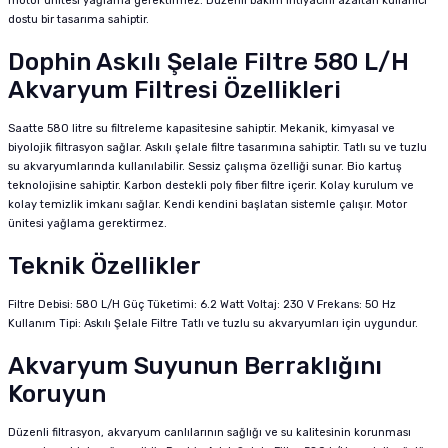
motor ünitesi yağlama gerektirmez. Düzenli bakım ihtiyacını azaltan kullanıcı
dostu bir tasarıma sahiptir.
Dophin Askılı Şelale Filtre 580 L/H
Akvaryum Filtresi Özellikleri
Saatte 580 litre su filtreleme kapasitesine sahiptir. Mekanik, kimyasal ve
biyolojik filtrasyon sağlar. Askılı şelale filtre tasarımına sahiptir. Tatlı su ve tuzlu
su akvaryumlarında kullanılabilir. Sessiz çalışma özelliği sunar. Bio kartuş
teknolojisine sahiptir. Karbon destekli poly fiber filtre içerir. Kolay kurulum ve
kolay temizlik imkanı sağlar. Kendi kendini başlatan sistemle çalışır. Motor
ünitesi yağlama gerektirmez.
Teknik Özellikler
Filtre Debisi: 580 L/H Güç Tüketimi: 6.2 Watt Voltaj: 230 V Frekans: 50 Hz
Kullanım Tipi: Askılı Şelale Filtre Tatlı ve tuzlu su akvaryumları için uygundur.
Akvaryum Suyunun Berraklığını
Koruyun
Düzenli filtrasyon, akvaryum canlılarının sağlığı ve su kalitesinin korunması