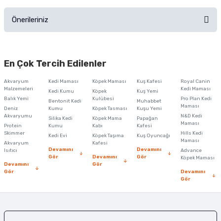
Ürünü Satın Al ve Yorumla
Önerileriniz
Soru Sor
Bu ürünün fiyat bilgisi, resim, ürün açıklamalarında ve diğer konularda
yetersiz gördüğünüz noktaları öneri formunu kullanarak tarafımıza
En Çok Tercih Edilenler
iletebilirsiniz.
Görüş ve önerileriniz için teşekkür ederiz.
Akvaryum
Kedi Maması
Köpek Maması
Kuş Kafesi
Royal Canin
Malzemeleri
Kedi Maması
Kedi Kumu
Köpek
Kuş Yemi
Ürün resmi kalitesiz, bozuk veya görüntülenemiyor.
Balık Yemi
Kulübesi
Pro Plan Kedi
Bentonit Kedi
Muhabbet
Maması
Deniz
Kumu
Köpek Tasması
Kuşu Yemi
Ürün açıklamasında eksik bilgiler bulunuyor.
Akvaryumu
N&D Kedi
Silika Kedi
Köpek Mama
Papağan
Maması
Protein
Ürün bilgilerinde hatalar bulunuyor.
Kumu
Kabı
Kafesi
Skimmer
Hills Kedi
Kedi Evi
Köpek Taşıma
Kuş Oyuncağı
Ürün fiyatı diğer sitelerden daha pahalı.
Maması
Akvaryum
Kafesi
Devamını
Devamını
Isıtıcı
Advance
Bu ürüne benzer farklı alternatifler olmalı.
Gör
Devamını
Gör
Köpek Maması
Devamını
Gör
Gör
Devamını
Gör
Gönder