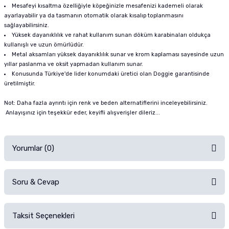
Mesafeyi kısaltma özelliğiyle köpeğinizle mesafenizi kademeli olarak
ayarlayabilir ya da tasmanın otomatik olarak kısalıp toplanmasını
sağlayabilirsiniz.
Yüksek dayanıklılık ve rahat kullanım sunan döküm karabinaları oldukça
kullanışlı ve uzun ömürlüdür.
Metal aksamları yüksek dayanıklılık sunar ve krom kaplaması sayesinde uzun
yıllar paslanma ve oksit yapmadan kullanım sunar.
Konusunda Türkiye'de lider konumdaki üretici olan Doggie garantisinde
üretilmiştir.
Not: Daha fazla ayrıntı için renk ve beden alternatiflerini inceleyebilirsiniz.
Anlayışınız için teşekkür eder, keyifli alışverişler dileriz...
Yorumlar (0)
Soru & Cevap
Alışverişinizden sonra ürüne yorum yapın, alışveriş puanı kazanın!
Sorularınız için
iletişim formunu
kullanınız.
Taksit Seçenekleri
Ürün hakkında henüz soru sorulmamış.