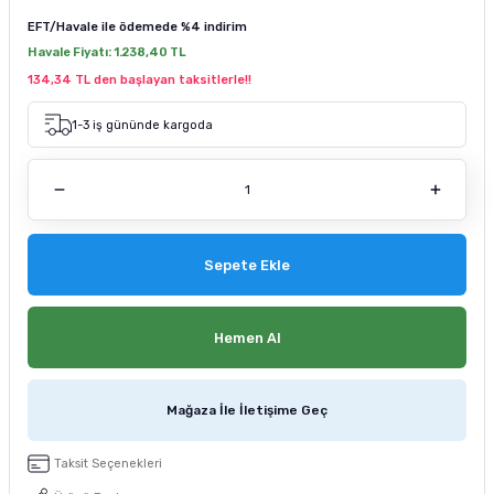
tucu
Sepeti
 Fırçası
Sump Filtre Malzemesi
Pro Plan Kedi Maması
EFT/Havale ile ödemede
%4 indirim
Havale Fiyatı:
1.238,40 TL
Pond Ürünleri
 Güvenlik Ürünleri
Akvaryum Ozon ve UV Ürünleri
Purina Kedi Maması
134,34 TL den başlayan taksitlerle!!
1-3 iş gününde kargoda
manları
akım Ürünleri
Royal Canin Kedi Maması
lik ve Bakım Ürünleri
uluk
Sepete Ekle
 - Akvaryum Kumu
Hemen Al
 Parçaları
e Malzemesi
Mağaza İle İletişime Geç
Taksit Seçenekleri