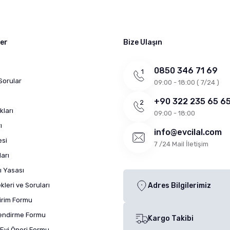
ler
Bize Ulaşın
0850 346 71 69
Sorular
09:00 - 18:00 ( 7/24 )
+90 322 235 65 6
kları
09:00 - 18:00
ı
info@evcilal.com
esi
7 /24 Mail İletişim
arı
ı Yasası
leri ve Soruları
Adres Bilgilerimiz
dirim Formu
lendirme Formu
Kargo Takibi
Evi Öneri Formu