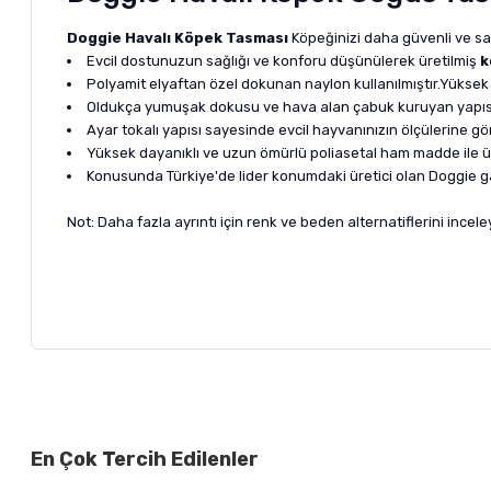
Doggie Havalı Köpek Tasması
Köpeğinizi daha güvenli ve sağl
Evcil dostunuzun sağlığı ve konforu düşünülerek üretilmiş
k
Polyamit elyaftan özel dokunan naylon kullanılmıştır.Yüksek yı
Oldukça yumuşak dokusu ve hava alan çabuk kuruyan yapısı il
Ayar tokalı yapısı sayesinde evcil hayvanınızın ölçülerine gö
Yüksek dayanıklı ve uzun ömürlü poliasetal ham madde ile üre
Konusunda Türkiye'de lider konumdaki üretici olan Doggie gar
Not: Daha fazla ayrıntı için renk ve beden alternatiflerini inceley
Bu ürünün fiyat bilgisi, resim, ürün açıklamalarında ve diğer ko
Görüş ve önerileriniz için teşekkür ederiz.
Alışverişinizden 
En Çok Tercih Edilenler
Ürün resmi kalitesiz, bozuk veya görüntülenemiyor.