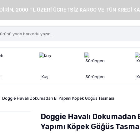
DİRİM, 2000 TL ÜZERİ ÜCRETSİZ KARGO VE TÜM KREDİ KA
k
Kuş
Sürüngen
K
Doggie Havalı Dokumadan El Yapımı Köpek Göğüs Tasması
Doggie Havalı Dokumadan 
Yapımı Köpek Göğüs Tasma