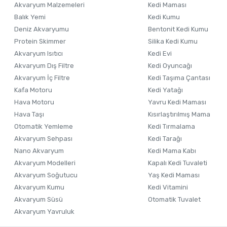
Akvaryum Malzemeleri
Kedi Maması
Ürün açıklamasında eksik bilgiler bulunuyor.
Balık Yemi
Kedi Kumu
Ürün bilgilerinde hatalar bulunuyor.
Deniz Akvaryumu
Bentonit Kedi Kumu
Ürün fiyatı diğer sitelerden daha pahalı.
Protein Skimmer
Silika Kedi Kumu
Akvaryum Isıtıcı
Kedi Evi
Bu ürüne benzer farklı alternatifler olmalı.
Akvaryum Dış Filtre
Kedi Oyuncağı
Akvaryum İç Filtre
Kedi Taşıma Çantası
Kafa Motoru
Kedi Yatağı
Hava Motoru
Yavru Kedi Maması
Hava Taşı
Kısırlaştırılmış Mama
Otomatik Yemleme
Kedi Tırmalama
Akvaryum Sehpası
Kedi Tarağı
Nano Akvaryum
Kedi Mama Kabı
Akvaryum Modelleri
Kapalı Kedi Tuvaleti
Akvaryum Soğutucu
Yaş Kedi Maması
Akvaryum Kumu
Kedi Vitamini
Akvaryum Süsü
Otomatik Tuvalet
Akvaryum Yavruluk