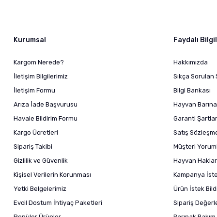
Kurumsal
Faydalı Bilgi
Kargom Nerede?
Hakkımızda
İletişim Bilgilerimiz
Sıkça Sorulan 
İletişim Formu
Bilgi Bankası
Arıza İade Başvurusu
Hayvan Barına
Havale Bildirim Formu
Garanti Şartlar
Kargo Ücretleri
Satış Sözleşm
Sipariş Takibi
Müşteri Yoruml
Gizlilik ve Güvenlik
Hayvan Haklar
Kişisel Verilerin Korunması
Kampanya İstek
Yetki Belgelerimiz
Ürün İstek Bil
Evcil Dostum İhtiyaç Paketleri
Sipariş Değer
Popüler Ürünler
Barınak Bakım 