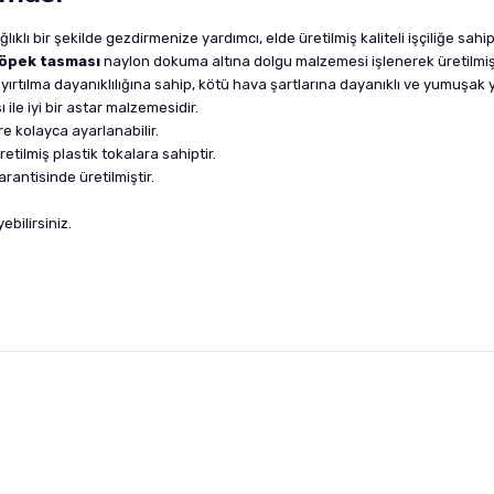
ıklı bir şekilde gezdirmenize yardımcı, elde üretilmiş kaliteli işçiliğe sahip
öpek tasması
naylon dokuma altına dolgu malzemesi işlenerek üretilmişt
rtılma dayanıklılığına sahip, kötü hava şartlarına dayanıklı ve yumuşak yap
e iyi bir astar malzemesidir.
re kolayca ayarlanabilir.
tilmiş plastik tokalara sahiptir.
antisinde üretilmiştir.
ebilirsiniz.
nularda yetersiz gördüğünüz noktaları öneri formunu kullanarak tarafımıza i
sonra ürüne yorum yapın, alışveriş puanı kazanın! Sorularınız için
Ürün hakkında henüz soru sorulmamış.
iletişim