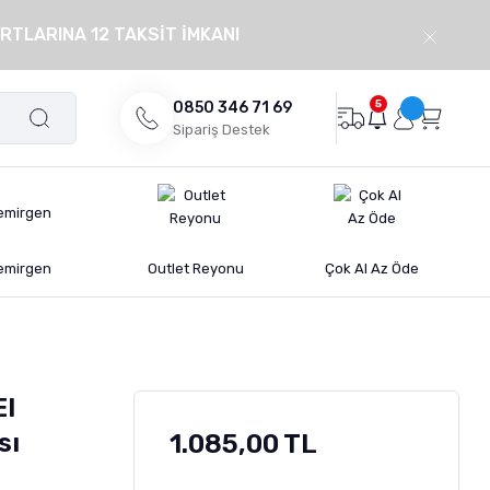
RTLARINA 12 TAKSİT İMKANI
5
0850 346 71 69
Sipariş Destek
emirgen
Outlet Reyonu
Çok Al Az Öde
El
sı
1.085,00 TL