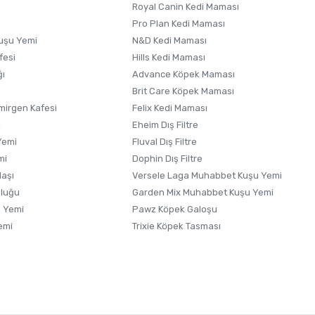
Royal Canin Kedi Maması
Pro Plan Kedi Maması
uşu Yemi
N&D Kedi Maması
fesi
Hills Kedi Maması
ğı
Advance Köpek Maması
Brit Care Köpek Maması
irgen Kafesi
Felix Kedi Maması
i
Eheim Dış Filtre
Yemi
Fluval Dış Filtre
mi
Dophin Dış Filtre
laşı
Versele Laga Muhabbet Kuşu Yemi
uluğu
Garden Mix Muhabbet Kuşu Yemi
 Yemi
Pawz Köpek Galoşu
emi
Trixie Köpek Tasması