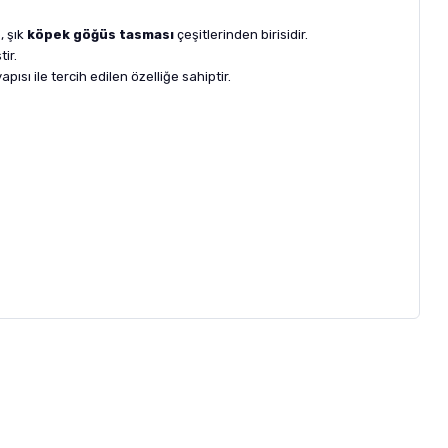
, şık
köpek göğüs tasması
çeşitlerinden birisidir.
ir.
ısı ile tercih edilen özelliğe sahiptir.
letebilirsiniz.
 formunu
kullanınız.