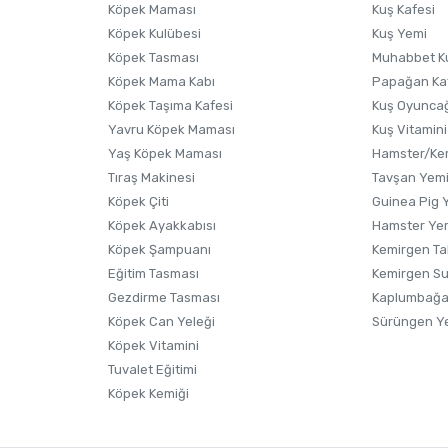
Ürünü Satın Al ve Yorumla
Soru Sor
Köpek Maması
Kuş Kafesi
Köpek Kulübesi
Kuş Yemi
Köpek Tasması
Muhabbet K
Köpek Mama Kabı
Papağan Ka
Köpek Taşıma Kafesi
Kuş Oyunca
Yavru Köpek Maması
Kuş Vitamini
Yaş Köpek Maması
Hamster/Kem
Tıraş Makinesi
Tavşan Yem
Köpek Çiti
Guinea Pig 
Köpek Ayakkabısı
Hamster Ye
Gönder
Köpek Şampuanı
Kemirgen Ta
Eğitim Tasması
Kemirgen S
Gezdirme Tasması
Kaplumbağa
Köpek Can Yeleği
Sürüngen Y
Köpek Vitamini
Tuvalet Eğitimi
Köpek Kemiği