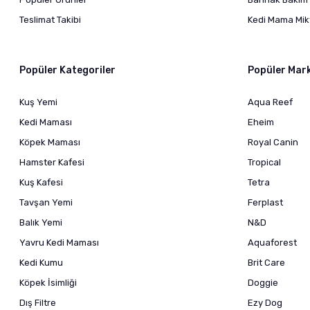
Teslimat Takibi
Kedi Mama Mikt
Popüler Kategoriler
Popüler Mar
Kuş Yemi
Aqua Reef
Kedi Maması
Eheim
Köpek Maması
Royal Canin
Hamster Kafesi
Tropical
Kuş Kafesi
Tetra
Tavşan Yemi
Ferplast
Balık Yemi
N&D
Yavru Kedi Maması
Aquaforest
Kedi Kumu
Brit Care
Köpek İsimliği
Doggie
Dış Filtre
Ezy Dog