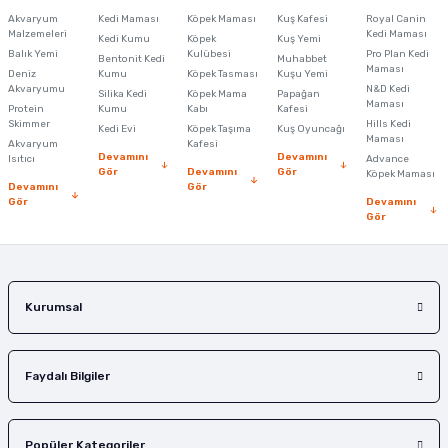
Görüş ve önerileriniz için teşekkür ederiz.
Akvaryum
Kedi Maması
Köpek Maması
Kuş Kafesi
Royal Canin
Malzemeleri
Kedi Maması
Kedi Kumu
Köpek
Kuş Yemi
Ürün resmi kalitesiz, bozuk veya görüntülenemiyor.
Balık Yemi
Kulübesi
Pro Plan Kedi
Bentonit Kedi
Muhabbet
Maması
Deniz
Kumu
Köpek Tasması
Kuşu Yemi
Ürün açıklamasında eksik bilgiler bulunuyor.
Akvaryumu
N&D Kedi
Silika Kedi
Köpek Mama
Papağan
Maması
Protein
Ürün bilgilerinde hatalar bulunuyor.
Kumu
Kabı
Kafesi
Skimmer
Hills Kedi
Kedi Evi
Köpek Taşıma
Kuş Oyuncağı
Ürün fiyatı diğer sitelerden daha pahalı.
Maması
Akvaryum
Kafesi
Devamını
Devamını
Isıtıcı
Advance
Bu ürüne benzer farklı alternatifler olmalı.
Gör
Devamını
Gör
Köpek Maması
Devamını
Gör
Gör
Devamını
Gör
Gönder
Kurumsal
Faydalı Bilgiler
Popüler Kategoriler