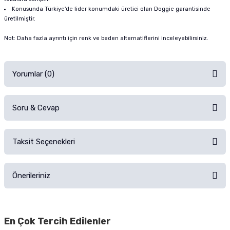
Konusunda Türkiye'de lider konumdaki üretici olan Doggie garantisinde
üretilmiştir.
Not: Daha fazla ayrıntı için renk ve beden alternatiflerini inceleyebilirsiniz.
Yorumlar (0)
Soru & Cevap
Alışverişinizden sonra ürüne yorum yapın, alışveriş puanı kazanın!
Sorularınız için
iletişim formunu
kullanınız.
Taksit Seçenekleri
Ürün hakkında henüz soru sorulmamış.
Ürünü Satın Al ve Yorumla
Önerileriniz
Soru Sor
Bu ürünün fiyat bilgisi, resim, ürün açıklamalarında ve diğer konularda
yetersiz gördüğünüz noktaları öneri formunu kullanarak tarafımıza
En Çok Tercih Edilenler
iletebilirsiniz.