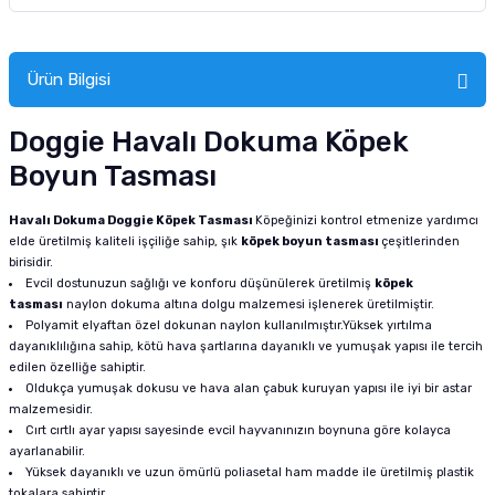
Ürün Bilgisi
Doggie Havalı Dokuma Köpek
Boyun Tasması
Havalı Dokuma Doggie Köpek Tasması
Köpeğinizi kontrol etmenize yardımcı
elde üretilmiş kaliteli işçiliğe sahip, şık
köpek boyun tasması
çeşitlerinden
birisidir.
Evcil dostunuzun sağlığı ve konforu düşünülerek üretilmiş
köpek
tasması
naylon dokuma altına dolgu malzemesi işlenerek üretilmiştir.
Polyamit elyaftan özel dokunan naylon kullanılmıştır.Yüksek yırtılma
dayanıklılığına sahip, kötü hava şartlarına dayanıklı ve yumuşak yapısı ile tercih
edilen özelliğe sahiptir.
Oldukça yumuşak dokusu ve hava alan çabuk kuruyan yapısı ile iyi bir astar
malzemesidir.
Cırt cırtlı ayar yapısı sayesinde evcil hayvanınızın boynuna göre kolayca
ayarlanabilir.
Yüksek dayanıklı ve uzun ömürlü poliasetal ham madde ile üretilmiş plastik
tokalara sahiptir.