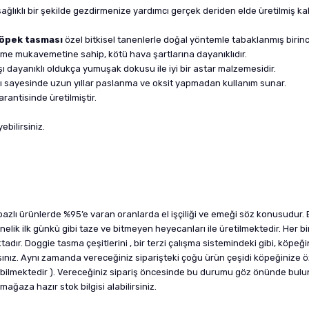
ğlıklı bir şekilde gezdirmenize yardımcı gerçek deriden elde üretilmiş kalit
öpek tasması
özel bitkisel tanenlerle doğal yöntemle tabaklanmış birinci s
neme mukavemetine sahip, kötü hava şartlarına dayanıklıdır.
şı dayanıklı oldukça yumuşak dokusu ile iyi bir astar malzemesidir.
ı sayesinde uzun yıllar paslanma ve oksit yapmadan kullanım sunar.
antisinde üretilmiştir.
ebilirsiniz.
lı ürünlerde %95’e varan oranlarda el işçiliği ve emeği söz konusudur. E
elik ilk günkü gibi taze ve bitmeyen heyecanları ile üretilmektedir. Her bir 
ır. Doggie tasma çeşitlerini , bir terzi çalışma sistemindeki gibi, köpeğini
nız. Aynı zamanda vereceğiniz siparişteki çoğu ürün çeşidi köpeğinize öz
nabilmektedir ). Vereceğiniz sipariş öncesinde bu durumu göz önünde bulu
ğaza hazır stok bilgisi alabilirsiniz.