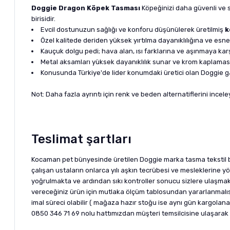
Doggie Dragon Köpek Tasması
Köpeğinizi daha güvenli ve sa
birisidir.
Evcil dostunuzun sağlığı ve konforu düşünülerek üretilmiş
k
Özel kalitede deriden yüksek yırtılma dayanıklılığına ve es
Kauçuk dolgu pedi; hava alan, ısı farklarına ve aşınmaya kar
Metal aksamları yüksek dayanıklılık sunar ve krom kaplamas
Konusunda Türkiye'de lider konumdaki üretici olan Doggie gar
Not: Daha fazla ayrıntı için renk ve beden alternatiflerini inceley
Teslimat şartları
Kocaman pet bünyesinde üretilen Doggie marka tasma tekstil baz
çalışan ustaların onlarca yılı aşkın tecrübesi ve mesleklerine yön
yoğrulmakta ve ardından sıkı kontroller sonucu sizlere ulaşmaktad
vereceğiniz ürün için mutlaka ölçüm tablosundan yararlanmalısı
imal süreci olabilir ( mağaza hazır stoğu ise aynı gün kargola
0850 346 71 69 nolu hattımızdan müşteri temsilcisine ulaşarak ma