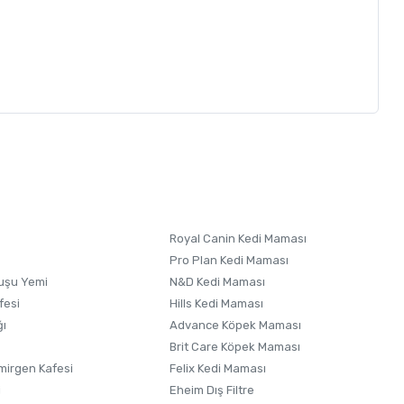
letebilirsiniz.
 formunu
kullanınız.
linize aldığınız her ürün, Kocaman pet ürünleri bünyesinde
ürün, en az 25 farklı kişinin tecrübesi ve becerisi ile
ze özel bir tasarım gibi düşünebilirsiniz. O sebeple; sipariş
Royal Canin Kedi Maması
el tasarım olacağı için genellikle, ortalama
45 gün
üretim /
Pro Plan Kedi Maması
ndurmanız ÖNEMLİDİR ! Vereceğiniz sipariş öncesi dilerseniz,
uşu Yemi
N&D Kedi Maması
fesi
Hills Kedi Maması
ğı
Advance Köpek Maması
Brit Care Köpek Maması
irgen Kafesi
Felix Kedi Maması
i
Eheim Dış Filtre