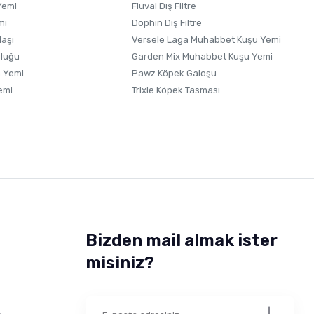
Yemi
Fluval Dış Filtre
mi
Dophin Dış Filtre
laşı
Versele Laga Muhabbet Kuşu Yemi
uluğu
Garden Mix Muhabbet Kuşu Yemi
 Yemi
Pawz Köpek Galoşu
emi
Trixie Köpek Tasması
Bizden mail almak ister
misiniz?