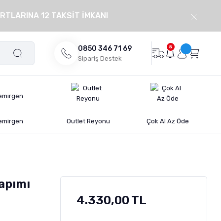
RTLARINA 12 TAKSİT İMKANI
5
0850 346 71 69
Sipariş Destek
emirgen
Outlet Reyonu
Çok Al Az Öde
apımı
4.330,00 TL