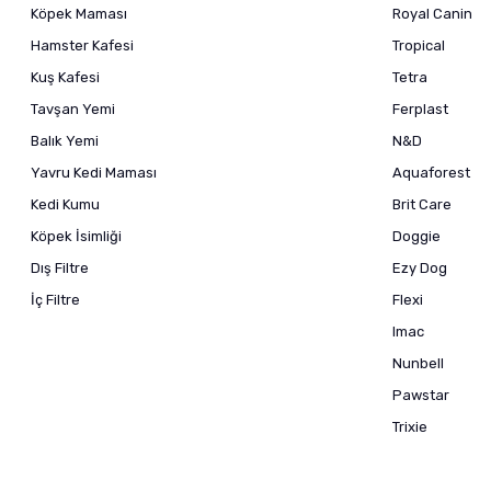
Köpek Maması
Royal Canin
Hamster Kafesi
Tropical
Kuş Kafesi
Tetra
Tavşan Yemi
Ferplast
Balık Yemi
N&D
Yavru Kedi Maması
Aquaforest
Kedi Kumu
Brit Care
Köpek İsimliği
Doggie
Dış Filtre
Ezy Dog
İç Filtre
Flexi
Imac
Nunbell
Pawstar
Trixie