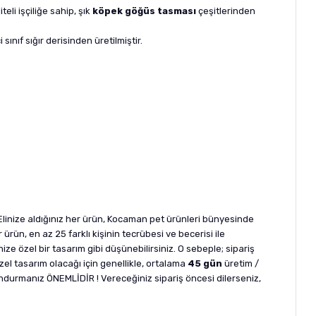
eli işçiliğe sahip, şık
köpek göğüs tasması
çeşitlerinden
ınıf sığır derisinden üretilmiştir.
linize aldığınız her ürün, Kocaman pet ürünleri bünyesinde
ürün, en az 25 farklı kişinin tecrübesi ve becerisi ile
ze özel bir tasarım gibi düşünebilirsiniz. O sebeple; sipariş
el tasarım olacağı için genellikle, ortalama
45 gün
üretim /
ndurmanız ÖNEMLİDİR ! Vereceğiniz sipariş öncesi dilerseniz,