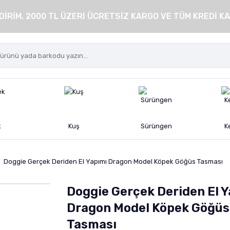
DİRİM, 2000 TL ÜZERİ ÜCRETSİZ KARGO VE TÜM KREDİ KA
k
Kuş
Sürüngen
K
Doggie Gerçek Deriden El Yapımı Dragon Model Köpek Göğüs Tasması
Doggie Gerçek Deriden El Y
Dragon Model Köpek Göğüs
Tasması