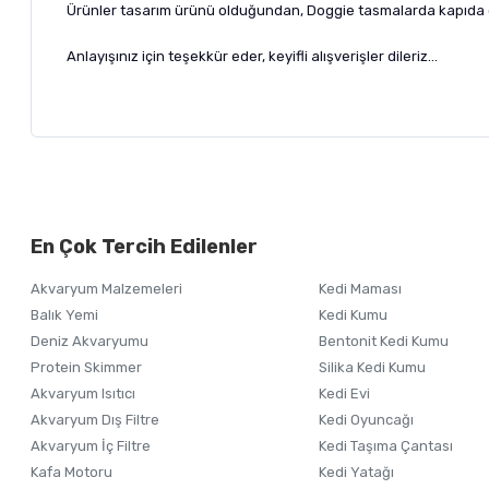
Ürünler tasarım ürünü olduğundan, Doggie tasmalarda kapıda öd
Anlayışınız için teşekkür eder, keyifli alışverişler dileriz...
Teslimat şartları
Bu ürünün fiyat bilgisi, resim, ürün açıklamalarında ve diğer ko
Görüş ve önerileriniz için teşekkür ederiz.
Alışverişinizden 
Kocaman pet bünyesinde üretilen Doggie marka tasma tekstil baz
En Çok Tercih Edilenler
çalışan ustaların onlarca yılı aşkın tecrübesi ve mesleklerine yön
Ürün resmi kalitesiz, bozuk veya görüntülenemiyor.
yoğrulmakta ve ardından sıkı kontroller sonucu sizlere ulaşmaktad
Akvaryum Malzemeleri
Kedi Maması
Ürün açıklamasında eksik bilgiler bulunuyor.
vereceğiniz ürün için mutlaka ölçüm tablosundan yararlanmalısı
Balık Yemi
Kedi Kumu
imal süreci olabilir ( mağaza hazır stoğu ise aynı gün kargola
Ürün bilgilerinde hatalar bulunuyor.
Deniz Akvaryumu
Bentonit Kedi Kumu
0850 346 71 69 nolu hattımızdan müşteri temsilcisine ulaşarak ma
Ürün fiyatı diğer sitelerden daha pahalı.
Protein Skimmer
Silika Kedi Kumu
Ürünler tasarım ürünü olduğundan, Doggie tasmalarda kapıda öd
Akvaryum Isıtıcı
Kedi Evi
Bu ürüne benzer farklı alternatifler olmalı.
Akvaryum Dış Filtre
Kedi Oyuncağı
Anlayışınız için teşekkür eder, keyifli alışverişler dileriz...
Akvaryum İç Filtre
Kedi Taşıma Çantası
Kafa Motoru
Kedi Yatağı