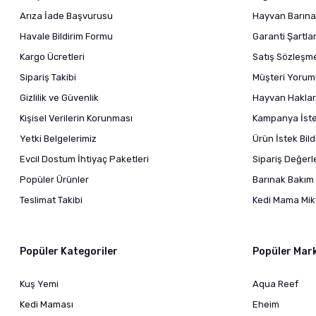
Arıza İade Başvurusu
Hayvan Barına
Havale Bildirim Formu
Garanti Şartlar
Kargo Ücretleri
Satış Sözleşm
Sipariş Takibi
Müşteri Yoruml
Gizlilik ve Güvenlik
Hayvan Haklar
Kişisel Verilerin Korunması
Kampanya İstek
Yetki Belgelerimiz
Ürün İstek Bil
Evcil Dostum İhtiyaç Paketleri
Sipariş Değer
Popüler Ürünler
Barınak Bakım 
Teslimat Takibi
Kedi Mama Mikt
Popüler Kategoriler
Popüler Mar
Kuş Yemi
Aqua Reef
Kedi Maması
Eheim