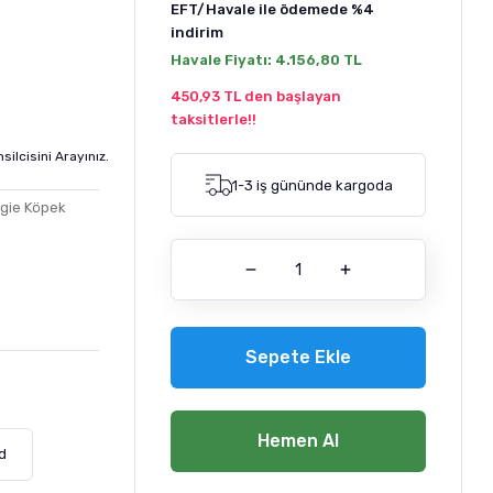
EFT/Havale ile ödemede
%4
indirim
Havale Fiyatı:
4.156,80 TL
450,93 TL den başlayan
taksitlerle!!
silcisini Arayınız.
1-3 iş gününde kargoda
gie Köpek
Sepete Ekle
Hemen Al
d