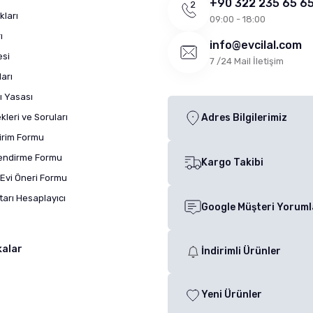
+90 322 235 65 6
kları
09:00 - 18:00
ı
info@evcilal.com
esi
7 /24 Mail İletişim
arı
ı Yasası
leri ve Soruları
Adres Bilgilerimiz
dirim Formu
lendirme Formu
Kargo Takibi
Evi Öneri Formu
arı Hesaplayıcı
Google Müşteri Yoruml
kalar
İndirimli Ürünler
Yeni Ürünler