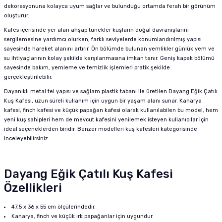
dekorasyonuna kolayca uyum sağlar ve bulunduğu ortamda ferah bir görünüm
oluşturur.
Kafes içerisinde yer alan ahşap tünekler kuşların doğal davranışlarını
sergilemesine yardımcı olurken, farklı seviyelerde konumlandırılmış yapısı
sayesinde hareket alanını artırır. Ön bölümde bulunan yemlikler günlük yem ve
su ihtiyaçlarının kolay şekilde karşılanmasına imkan tanır. Geniş kapak bölümü
sayesinde bakım, yemleme ve temizlik işlemleri pratik şekilde
gerçekleştirilebilir.
Dayanıklı metal tel yapısı ve sağlam plastik tabanı ile üretilen Dayang Eğik Çatılı
Kuş Kafesi, uzun süreli kullanım için uygun bir yaşam alanı sunar. Kanarya
kafesi, finch kafesi ve küçük papağan kafesi olarak kullanılabilen bu model, hem
yeni kuş sahipleri hem de mevcut kafesini yenilemek isteyen kullanıcılar için
ideal seçeneklerden biridir. Benzer modelleri
kuş kafesleri
kategorisinde
inceleyebilirsiniz.
Dayang Eğik Çatılı Kuş Kafesi
Özellikleri
47,5 x 36 x 55 cm ölçülerindedir.
Kanarya, finch ve küçük ırk papağanlar için uygundur.