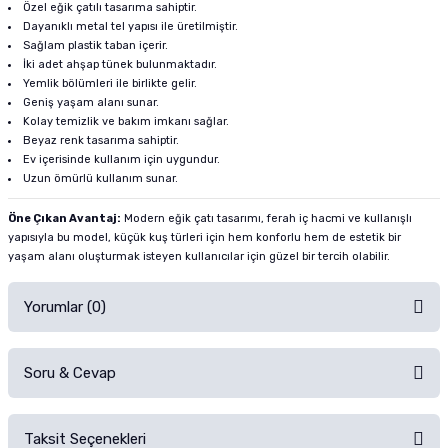
Özel eğik çatılı tasarıma sahiptir.
Dayanıklı metal tel yapısı ile üretilmiştir.
Sağlam plastik taban içerir.
İki adet ahşap tünek bulunmaktadır.
Yemlik bölümleri ile birlikte gelir.
Geniş yaşam alanı sunar.
Kolay temizlik ve bakım imkanı sağlar.
Beyaz renk tasarıma sahiptir.
Ev içerisinde kullanım için uygundur.
Uzun ömürlü kullanım sunar.
Öne Çıkan Avantaj:
Modern eğik çatı tasarımı, ferah iç hacmi ve kullanışlı
yapısıyla bu model, küçük kuş türleri için hem konforlu hem de estetik bir
yaşam alanı oluşturmak isteyen kullanıcılar için güzel bir tercih olabilir.
Yorumlar (0)
Soru & Cevap
Alışverişinizden sonra ürüne yorum yapın, alışveriş puanı kazanın!
Sorularınız için
iletişim formunu
kullanınız.
Taksit Seçenekleri