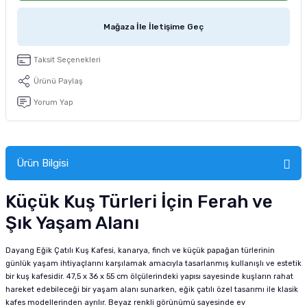
tucu
Sepeti
 Fırçası
Sump Filtre Malzemesi
Pro Plan Kedi Maması
Mağaza İle İletişime Geç
Pond Ürünleri
 Güvenlik Ürünleri
Akvaryum Ozon ve UV Ürünleri
Purina Kedi Maması
Taksit Seçenekleri
manları
akım Ürünleri
Royal Canin Kedi Maması
Ürünü Paylaş
Yorum Yap
lik ve Bakım Ürünleri
uluk
Ürün Bilgisi
 - Akvaryum Kumu
Küçük Kuş Türleri İçin Ferah ve
 Parçaları
Şık Yaşam Alanı
e Malzemesi
Dayang Eğik Çatılı Kuş Kafesi, kanarya, finch ve küçük papağan türlerinin
günlük yaşam ihtiyaçlarını karşılamak amacıyla tasarlanmış kullanışlı ve estetik
bir kuş kafesidir. 47,5 x 36 x 55 cm ölçülerindeki yapısı sayesinde kuşların rahat
hareket edebileceği bir yaşam alanı sunarken, eğik çatılı özel tasarımı ile klasik
kafes modellerinden ayrılır. Beyaz renkli görünümü sayesinde ev