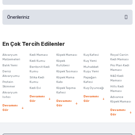
Ürün hakkında henüz soru sorulmamış.
Ürünü Satın Al ve Yorumla
Önerileriniz
Soru Sor
Bu ürünün fiyat bilgisi, resim, ürün açıklamalarında ve diğer konularda
yetersiz gördüğünüz noktaları öneri formunu kullanarak tarafımıza
En Çok Tercih Edilenler
iletebilirsiniz.
Görüş ve önerileriniz için teşekkür ederiz.
Akvaryum
Kedi Maması
Köpek Maması
Kuş Kafesi
Royal Canin
Malzemeleri
Kedi Maması
Kedi Kumu
Köpek
Kuş Yemi
Ürün resmi kalitesiz, bozuk veya görüntülenemiyor.
Balık Yemi
Kulübesi
Pro Plan Kedi
Bentonit Kedi
Muhabbet
Maması
Deniz
Kumu
Köpek Tasması
Kuşu Yemi
Ürün açıklamasında eksik bilgiler bulunuyor.
Akvaryumu
N&D Kedi
Silika Kedi
Köpek Mama
Papağan
Maması
Protein
Ürün bilgilerinde hatalar bulunuyor.
Kumu
Kabı
Kafesi
Skimmer
Hills Kedi
Kedi Evi
Köpek Taşıma
Kuş Oyuncağı
Ürün fiyatı diğer sitelerden daha pahalı.
Maması
Akvaryum
Kafesi
Devamını
Devamını
Isıtıcı
Advance
Bu ürüne benzer farklı alternatifler olmalı.
Gör
Devamını
Gör
Köpek Maması
Devamını
Gör
Gör
Devamını
Gör