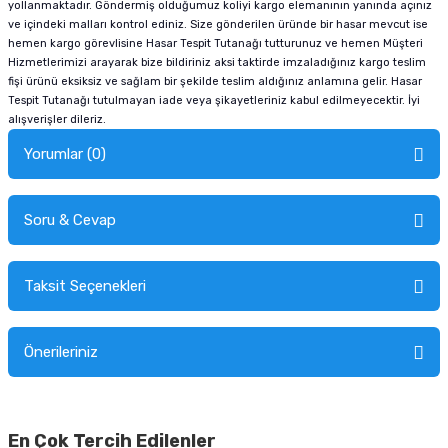
yollanmaktadır. Göndermiş olduğumuz koliyi kargo elemanının yanında açınız
ve içindeki malları kontrol ediniz. Size gönderilen üründe bir hasar mevcut ise
hemen kargo görevlisine Hasar Tespit Tutanağı tutturunuz ve hemen Müşteri
Hizmetlerimizi arayarak bize bildiriniz aksi taktirde imzaladığınız kargo teslim
fişi ürünü eksiksiz ve sağlam bir şekilde teslim aldığınız anlamına gelir. Hasar
Tespit Tutanağı tutulmayan iade veya şikayetleriniz kabul edilmeyecektir. İyi
alışverişler dileriz.
Yorumlar (0)
Soru & Cevap
Alışverişinizden sonra ürüne yorum yapın, alışveriş puanı kazanın!
Sorularınız için
iletişim formunu
kullanınız.
Taksit Seçenekleri
Ürün hakkında henüz soru sorulmamış.
Ürünü Satın Al ve Yorumla
Önerileriniz
Soru Sor
Bu ürünün fiyat bilgisi, resim, ürün açıklamalarında ve diğer konularda
yetersiz gördüğünüz noktaları öneri formunu kullanarak tarafımıza
En Çok Tercih Edilenler
iletebilirsiniz.