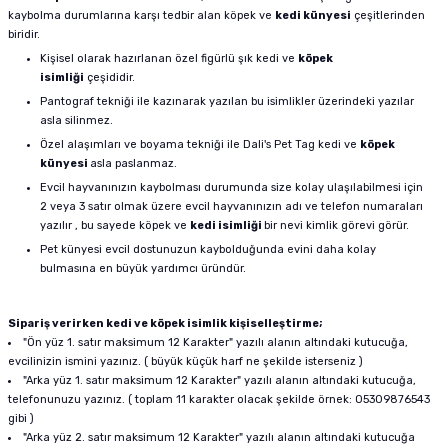
kaybolma durumlarına karşı tedbir alan köpek ve
kedi künyesi
çeşitlerinden
biridir.
Kişisel olarak hazırlanan özel figürlü şık kedi ve
köpek
isimliği
çeşididir.
Pantograf tekniği ile kazınarak yazılan bu isimlikler üzerindeki yazılar
asla silinmez.
Özel alaşımları ve boyama tekniği ile Dali's Pet Tag kedi ve
köpek
künyesi
asla paslanmaz.
Evcil hayvanınızın kaybolması durumunda size kolay ulaşılabilmesi için
2 veya 3 satır olmak üzere evcil hayvanınızın adı ve telefon numaraları
yazılır , bu sayede köpek ve
kedi isimliği
bir nevi kimlik görevi görür.
Pet künyesi evcil dostunuzun kaybolduğunda evini daha kolay
bulmasına en büyük yardımcı üründür.
Sipariş verirken kedi ve köpek isimlik kişiselleştirme;
"Ön yüz 1. satır maksimum 12 Karakter" yazılı alanın altındaki kutucuğa,
evcilinizin ismini yazınız. ( büyük küçük harf ne şekilde isterseniz )
"Arka yüz 1. satır maksimum 12 Karakter" yazılı alanın altındaki kutucuğa,
telefonunuzu yazınız. ( toplam 11 karakter olacak şekilde örnek: 05309876543
gibi )
"Arka yüz 2. satır maksimum 12 Karakter" yazılı alanın altındaki kutucuğa