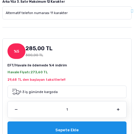
Arka Yüz 3. Satır Maksimum 12 Karakter
tucu
Sepeti
 Fırçası
Sump Filtre Malzemesi
Pro Plan Kedi Maması
Pond Ürünleri
 Güvenlik Ürünleri
Akvaryum Ozon ve UV Ürünleri
Purina Kedi Maması
manları
akım Ürünleri
Royal Canin Kedi Maması
285,00 TL
lik ve Bakım Ürünleri
%5
300,00 TL
uluk
EFT/Havale ile ödemede
%4 indirim
Havale Fiyatı:
273,60 TL
 - Akvaryum Kumu
29,68 TL den başlayan taksitlerle!!
1-3 iş gününde kargoda
 Parçaları
e Malzemesi
Sepete Ekle