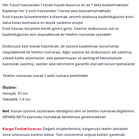
Her 3 evcil hayvandan 1 tanesi hayatı boyunca en az 1 defa kaybolmaktadır.
Kaybolan her 2 evcil hayvandan 1 tanesi asla bulunamamaktadır.
Evcil hayvan künyelerinden kullanmak, sevimli dostunuz kaybolduğunda evini
daha kolay bulmasına en büyük yardımcı araçtır.
Evcil hayvan künyeleri kimlik görevi görür. Üzerine dostunuzun adı ve
kaybolduğunda size ulaşılabilecek bir telefon numarası yazılabilir.
Dostunuza özel olarak hazırlanan, bir yüzüne kaybolması durumunda
ulaşılabilecek bir telefon numarası, diğer yüzüne ise dostunuzun adı yazılmış,
yüksek kalite alüminyum, asla paslanmayan ve pantograf teknolojisiyle
kazınarak yazılmış, yazıları asla silinmeme garantili olan pet künye tasmalardır.
Telefon numarası olarak 1 adet numara belirtilebilir.
Ölçüler:
Genişlik: 3,1 cm.
Yükseklik: 1,9 cm.
Not:
Künye üzerine yazılmasını istediğiniz isim ve telefon numarası bilgilerinin,
SİPARİŞ NOTU kısmında muhakkak belirtilmesi gerekmektedir.
Kargo Teslim Uyarısı:
Değerli müşterilerimiz, kargonuzu teslim almadan
önce ürününüzü kontrol ediniz. Tüm ürünlerimiz orijinal kolileri içerisinde