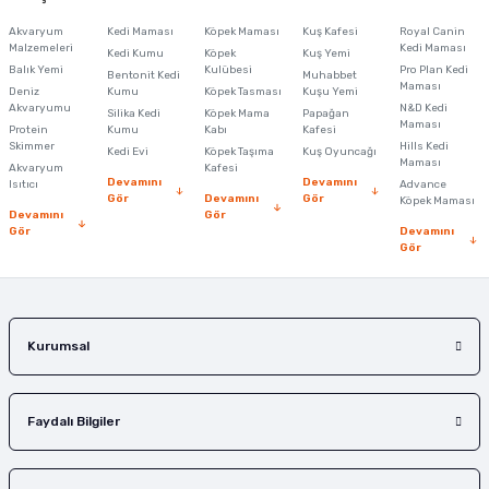
Görüş ve önerileriniz için teşekkür ederiz.
Akvaryum
Kedi Maması
Köpek Maması
Kuş Kafesi
Royal Canin
Malzemeleri
Kedi Maması
Kedi Kumu
Köpek
Kuş Yemi
Ürün resmi kalitesiz, bozuk veya görüntülenemiyor.
Balık Yemi
Kulübesi
Pro Plan Kedi
Bentonit Kedi
Muhabbet
Maması
Deniz
Kumu
Köpek Tasması
Kuşu Yemi
Ürün açıklamasında eksik bilgiler bulunuyor.
Akvaryumu
N&D Kedi
Silika Kedi
Köpek Mama
Papağan
Maması
Protein
Ürün bilgilerinde hatalar bulunuyor.
Kumu
Kabı
Kafesi
Skimmer
Hills Kedi
Kedi Evi
Köpek Taşıma
Kuş Oyuncağı
Ürün fiyatı diğer sitelerden daha pahalı.
Maması
Akvaryum
Kafesi
Devamını
Devamını
Isıtıcı
Advance
Bu ürüne benzer farklı alternatifler olmalı.
Gör
Devamını
Gör
Köpek Maması
Devamını
Gör
Gör
Devamını
Gör
Gönder
Kurumsal
Faydalı Bilgiler