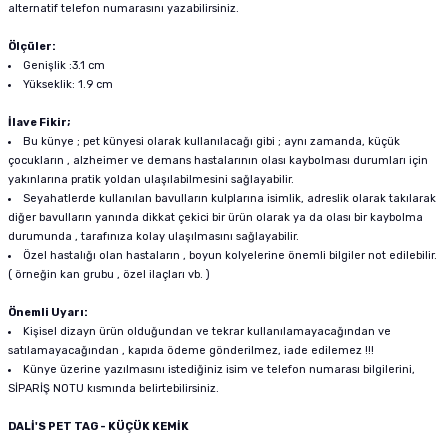
alternatif telefon numarasını yazabilirsiniz.
Ölçüler:
Genişlik :3.1 cm
Yükseklik: 1.9 cm
İlave Fikir;
Bu künye ; pet künyesi olarak kullanılacağı gibi ; aynı zamanda, küçük
çocukların , alzheimer ve demans hastalarının olası kaybolması durumları için
yakınlarına pratik yoldan ulaşılabilmesini sağlayabilir.
Seyahatlerde kullanılan bavulların kulplarına isimlik, adreslik olarak takılarak
diğer bavulların yanında dikkat çekici bir ürün olarak ya da olası bir kaybolma
durumunda , tarafınıza kolay ulaşılmasını sağlayabilir.
Özel hastalığı olan hastaların , boyun kolyelerine önemli bilgiler not edilebilir.
( örneğin kan grubu , özel ilaçları vb. )
Önemli Uyarı:
Kişisel dizayn ürün olduğundan ve tekrar kullanılamayacağından ve
satılamayacağından , kapıda ödeme gönderilmez, iade edilemez !!!
Künye üzerine yazılmasını istediğiniz isim ve telefon numarası bilgilerini,
SİPARİŞ NOTU kısmında belirtebilirsiniz.
DALİ'S PET TAG - KÜÇÜK KEMİK