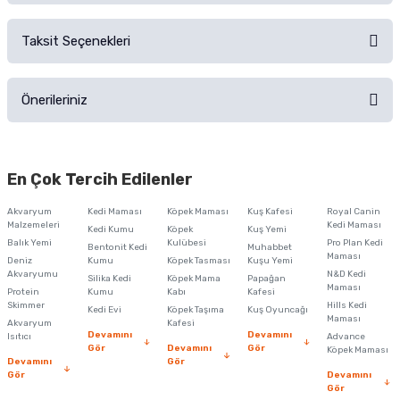
Sorularınız için
iletişim formunu
kullanınız.
Taksit Seçenekleri
Ürün hakkında henüz soru sorulmamış.
Ürünü Satın Al ve Yorumla
Önerileriniz
Soru Sor
Bu ürünün fiyat bilgisi, resim, ürün açıklamalarında ve diğer konularda
yetersiz gördüğünüz noktaları öneri formunu kullanarak tarafımıza
En Çok Tercih Edilenler
iletebilirsiniz.
Görüş ve önerileriniz için teşekkür ederiz.
Akvaryum
Kedi Maması
Köpek Maması
Kuş Kafesi
Royal Canin
Malzemeleri
Kedi Maması
Kedi Kumu
Köpek
Kuş Yemi
Ürün resmi kalitesiz, bozuk veya görüntülenemiyor.
Balık Yemi
Kulübesi
Pro Plan Kedi
Bentonit Kedi
Muhabbet
Maması
Deniz
Kumu
Köpek Tasması
Kuşu Yemi
Ürün açıklamasında eksik bilgiler bulunuyor.
Akvaryumu
N&D Kedi
Silika Kedi
Köpek Mama
Papağan
Maması
Protein
Ürün bilgilerinde hatalar bulunuyor.
Kumu
Kabı
Kafesi
Skimmer
Hills Kedi
Kedi Evi
Köpek Taşıma
Kuş Oyuncağı
Ürün fiyatı diğer sitelerden daha pahalı.
Maması
Akvaryum
Kafesi
Devamını
Devamını
Isıtıcı
Advance
Bu ürüne benzer farklı alternatifler olmalı.
Gör
Devamını
Gör
Köpek Maması
Devamını
Gör
Gör
Devamını
Gör