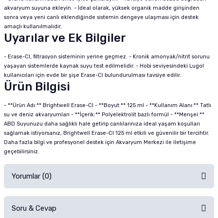
akvaryum suyuna ekleyin. - İdeal olarak, yüksek organik madde girişinden
sonra veya yeni canlı eklendiğinde sistemin dengeye ulaşması için destek
amaçlı kullanılmalıdır.
Uyarılar ve Ek Bilgiler
- Erase-Cl, filtrasyon sisteminin yerine geçmez. - Kronik amonyak/nitrit sorunu
yaşayan sistemlerde kaynak suyu test edilmelidir. - Hobi seviyesindeki Lugol
kullanıcıları için evde bir şişe Erase-Cl bulundurulması tavsiye edilir.
Ürün Bilgisi
- **Ürün Adı:** Brightwell Erase-Cl - **Boyut:** 125 ml - **Kullanım Alanı:** Tatlı
su ve deniz akvaryumları - **İçerik:** Polyelektrolit bazlı formül - **Menşei:**
ABD Suyunuzu daha sağlıklı hale getirip canlılarınıza ideal yaşam koşulları
sağlamak istiyorsanız, Brightwell Erase-Cl 125 ml etkili ve güvenilir bir tercihtir.
Daha fazla bilgi ve profesyonel destek için Akvaryum Merkezi ile iletişime
geçebilirsiniz.
Yorumlar (0)
Soru & Cevap
Alışverişinizden sonra ürüne yorum yapın, alışveriş puanı kazanın!