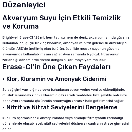
Düzenleyici
Akvaryum Suyu İçin Etkili Temizlik
ve Koruma
Brightwell Erase-Cl 125 ml, hem tatlı su hem de deniz akvaryumlarında güvenle
kullanılabilen, güçlü bir klor, kloramin, amonyak ve nitrit giderici su düzenleyici
üründür. ABD'de üretilmiş olan bu ürün, özellikle musluk suyunun güvenle
akvaryumda kullanılabilmesini sağlar. Aynı zamanda biyolojik filtrasyonun
zorlandığı dönemlerde sistem dengesini korumaya yardımcı olur.
Erase-Cl'in Öne Çıkan Faydaları
• Klor, Kloramin ve Amonyak Giderimi
Su değişimi yapıldığında veya buharlaşan suyun yerine yeni su eklendiğinde,
musluk suyundaki klor ve kloramin gibi zararlı maddeleri hızlı şekilde nötralize
eder. Aynı zamanda çözünmüş amonyağın zararsız hale getirilmesini sağlar.
• Nitrit ve Nitrat Seviyelerini Dengeleme
Kurulum aşamasındaki akvaryumlarda veya biyolojik filtrasyonun zorlandığı
dönemlerde oluşabilecek nitrit seviyelerini düşürerek canlıların strese girmesini
önler.