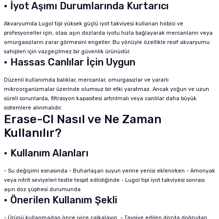
• İyot Aşımı Durumlarında Kurtarıcı
Akvaryumda Lugol tipi yüksek güçlü iyot takviyesi kullanan hobici ve
profesyoneller için, olası aşırı dozlarda iyotu hızla bağlayarak mercanların veya
omurgasızların zarar görmesini engeller. Bu yönüyle özellikle resif akvaryumu
sahipleri için vazgeçilmez bir güvenlik ürünüdür.
• Hassas Canlılar İçin Uygun
Düzenli kullanımda balıklar, mercanlar, omurgasızlar ve yararlı
mikroorganizmalar üzerinde olumsuz bir etki yaratmaz. Ancak yoğun ve uzun
süreli sorunlarda, filtrasyon kapasitesi artırılmalı veya canlılar daha büyük
sistemlere alınmalıdır.
Erase-Cl Nasıl ve Ne Zaman
Kullanılır?
• Kullanım Alanları
- Su değişimi esnasında - Buharlaşan suyun yerine yenisi eklenirken - Amonyak
veya nitrit seviyeleri testle tespit edildiğinde - Lugol tipi iyot takviyesi sonrası
aşırı doz şüphesi durumunda
• Önerilen Kullanım Şekli
- Ürünü kullanmadan önce iyice çalkalayın. - Tavsiye edilen dozda doğrudan