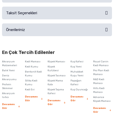
Alışverişinizden sonra ürüne yorum yapın, alışveriş puanı kazanın!
Sorularınız için
iletişim formunu
kullanınız.
Taksit Seçenekleri
Ürün hakkında henüz soru sorulmamış.
Ürünü Satın Al ve Yorumla
Önerileriniz
Soru Sor
Bu ürünün fiyat bilgisi, resim, ürün açıklamalarında ve diğer konularda
yetersiz gördüğünüz noktaları öneri formunu kullanarak tarafımıza
En Çok Tercih Edilenler
iletebilirsiniz.
Görüş ve önerileriniz için teşekkür ederiz.
Akvaryum
Kedi Maması
Köpek Maması
Kuş Kafesi
Royal Canin
Malzemeleri
Kedi Maması
Kedi Kumu
Köpek
Kuş Yemi
Ürün resmi kalitesiz, bozuk veya görüntülenemiyor.
Balık Yemi
Kulübesi
Pro Plan Kedi
Bentonit Kedi
Muhabbet
Maması
Deniz
Kumu
Köpek Tasması
Kuşu Yemi
Ürün açıklamasında eksik bilgiler bulunuyor.
Akvaryumu
N&D Kedi
Silika Kedi
Köpek Mama
Papağan
Maması
Protein
Ürün bilgilerinde hatalar bulunuyor.
Kumu
Kabı
Kafesi
Skimmer
Hills Kedi
Kedi Evi
Köpek Taşıma
Kuş Oyuncağı
Ürün fiyatı diğer sitelerden daha pahalı.
Maması
Akvaryum
Kafesi
Devamını
Devamını
Isıtıcı
Advance
Bu ürüne benzer farklı alternatifler olmalı.
Gör
Devamını
Gör
Köpek Maması
Devamını
Gör
Gör
Devamını
Gör