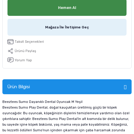
tucu
Sepeti
 Fırçası
Sump Filtre Malzemesi
Pro Plan Kedi Maması
Hemen Al
Pond Ürünleri
 Güvenlik Ürünleri
Akvaryum Ozon ve UV Ürünleri
Purina Kedi Maması
Mağaza İle İletişime Geç
manları
akım Ürünleri
Royal Canin Kedi Maması
Taksit Seçenekleri
lik ve Bakım Ürünleri
Ürünü Paylaş
Yorum Yap
uluk
 - Akvaryum Kumu
Ürün Bilgisi
 Parçaları
Beeztees Sumo Dayanıklı Dental Oyuncak M Yeşil
e Malzemesi
Beeztees Sumo Play Dental, doğal kauçuktan üretilmiş güçlü bir köpek
oyuncağıdır. Bu oyuncak, köpeğinizin dişlerini temizlemeye yardımcı olan özel
çıkıntılara sahiptir. Beeztees Sumo Play Dental'in alt kısmında bir delik bulunur,
bu sayede içine köpek bisküvisi, yaş mama veya pate koyabilirsiniz. Köpeğiniz,
bu lezzetli ödülleri Sumo'nun içinden çıkarmak için çaba harcamak zorunda