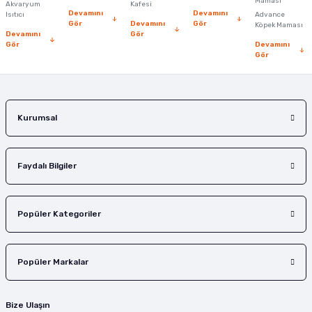
Ürün fiyatı diğer sitelerden daha pahalı.
Maması
Akvaryum
Kafesi
Devamını
Devamını
Isıtıcı
Advance
Bu ürüne benzer farklı alternatifler olmalı.
Gör
Devamını
Gör
Köpek Maması
Devamını
Gör
Gör
Devamını
Gör
Gönder
Kurumsal
Faydalı Bilgiler
Popüler Kategoriler
Popüler Markalar
Bize Ulaşın