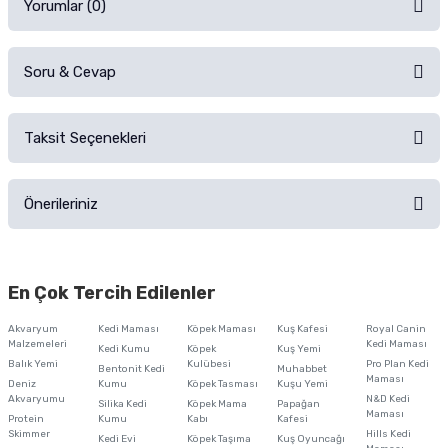
Yorumlar (0)
Soru & Cevap
Alışverişinizden sonra ürüne yorum yapın, alışveriş puanı kazanın!
Sorularınız için
iletişim formunu
kullanınız.
Taksit Seçenekleri
Ürün hakkında henüz soru sorulmamış.
Ürünü Satın Al ve Yorumla
Önerileriniz
Soru Sor
Bu ürünün fiyat bilgisi, resim, ürün açıklamalarında ve diğer konularda
yetersiz gördüğünüz noktaları öneri formunu kullanarak tarafımıza
En Çok Tercih Edilenler
iletebilirsiniz.
Görüş ve önerileriniz için teşekkür ederiz.
Akvaryum
Kedi Maması
Köpek Maması
Kuş Kafesi
Royal Canin
Malzemeleri
Kedi Maması
Kedi Kumu
Köpek
Kuş Yemi
Ürün resmi kalitesiz, bozuk veya görüntülenemiyor.
Balık Yemi
Kulübesi
Pro Plan Kedi
Bentonit Kedi
Muhabbet
Maması
Deniz
Kumu
Köpek Tasması
Kuşu Yemi
Ürün açıklamasında eksik bilgiler bulunuyor.
Akvaryumu
N&D Kedi
Silika Kedi
Köpek Mama
Papağan
Maması
Protein
Ürün bilgilerinde hatalar bulunuyor.
Kumu
Kabı
Kafesi
Skimmer
Hills Kedi
Kedi Evi
Köpek Taşıma
Kuş Oyuncağı