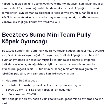
köpeğinizin diş sağlığını destekleyen ve çiğneme ihtiyacını karşılayan ideal bir
oyuncaktır. 20 cm uzunluğundaki bu dayanıklı oyuncak, köpeğinizin dişlerini
temizlerken, aynı zamanda eğlenceli bir çekiştirme oyunu sunar. Özellikle
küçük boyutlu köpekler için tasarlanmış olan bu oyuncak, diş etlerini masaj
yaparak diş sağlığını korumaya yardımcı olur.
Beeztees Sumo Mini Team Pully
Köpek Oyuncağı
Beeztees Sumo Mini Team Pully, doğal yumuşak kauçuktan yapılmış, dayanıklı
ve güçlü bir köpek oyuncağıdır. Bu oyuncak, özellikle köpeğinizle interaktif
oyunlar oynamak için tasarlanmıştır. İki tarafında sap olarak işlev gören
halkalar sayesinde, köpeğinizle çekiştirme oyunu oynayabilir ve onunla
etkileşime geçebilirsiniz. Bu tür oyunlar, köpeğinizle aranızdaki güveni ve
işbirliğini pekiştirir, aynı zamanda karşılıklı saygıyı artırır.
Malzeme: Doğal kauçuk
Özellikler: İnteraktif oyuncak, çekiştirme oyunu için uygun
Boyut: 20 cm – 3-6 kg arası köpekler için uygundur
Ürün Numarası: 626652
Not: Köpeğinizin bu oyuncakla yalnızca yetişkin gözetiminde oynamasına izin
verin.