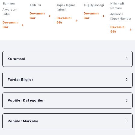
Skimmer
Hills Kedi
Kedi Evi
Köpek Taşıma
Kuş Oyuncağı
Ürün fiyatı diğer sitelerden daha pahalı.
Maması
Akvaryum
Kafesi
Devamını
Devamını
Isıtıcı
Advance
Bu ürüne benzer farklı alternatifler olmalı.
Gör
Devamını
Gör
Köpek Maması
Devamını
Gör
Gör
Devamını
Gör
Gönder
Kurumsal
Faydalı Bilgiler
Popüler Kategoriler
Popüler Markalar