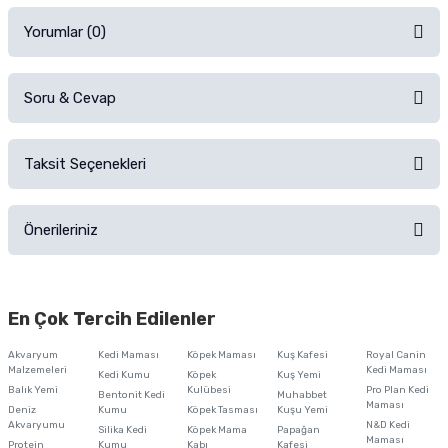
Yorumlar (0)
Soru & Cevap
Alışverişinizden sonra ürüne yorum yapın, alışveriş puanı kazanın!
Sorularınız için
iletişim formunu
kullanınız.
Taksit Seçenekleri
Ürün hakkında henüz soru sorulmamış.
Ürünü Satın Al ve Yorumla
Önerileriniz
Soru Sor
Bu ürünün fiyat bilgisi, resim, ürün açıklamalarında ve diğer konularda
yetersiz gördüğünüz noktaları öneri formunu kullanarak tarafımıza
En Çok Tercih Edilenler
iletebilirsiniz.
Görüş ve önerileriniz için teşekkür ederiz.
Akvaryum
Kedi Maması
Köpek Maması
Kuş Kafesi
Royal Canin
Malzemeleri
Kedi Maması
Kedi Kumu
Köpek
Kuş Yemi
Ürün resmi kalitesiz, bozuk veya görüntülenemiyor.
Balık Yemi
Kulübesi
Pro Plan Kedi
Bentonit Kedi
Muhabbet
Maması
Deniz
Kumu
Köpek Tasması
Kuşu Yemi
Ürün açıklamasında eksik bilgiler bulunuyor.
Akvaryumu
N&D Kedi
Silika Kedi
Köpek Mama
Papağan
Maması
Protein
Ürün bilgilerinde hatalar bulunuyor.
Kumu
Kabı
Kafesi