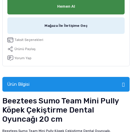
tucu
Sepeti
 Fırçası
Sump Filtre Malzemesi
Pro Plan Kedi Maması
Hemen Al
Pond Ürünleri
 Güvenlik Ürünleri
Akvaryum Ozon ve UV Ürünleri
Purina Kedi Maması
Mağaza İle İletişime Geç
manları
akım Ürünleri
Royal Canin Kedi Maması
Taksit Seçenekleri
lik ve Bakım Ürünleri
Ürünü Paylaş
Yorum Yap
uluk
 - Akvaryum Kumu
Ürün Bilgisi
 Parçaları
Beeztees Sumo Team Mini Pully
e Malzemesi
Köpek Çekiştirme Dental
Oyuncağı 20 cm
Beeztees Sumo Team Mini Pully Köpek Çekiştirme Dental Oyuncağı,