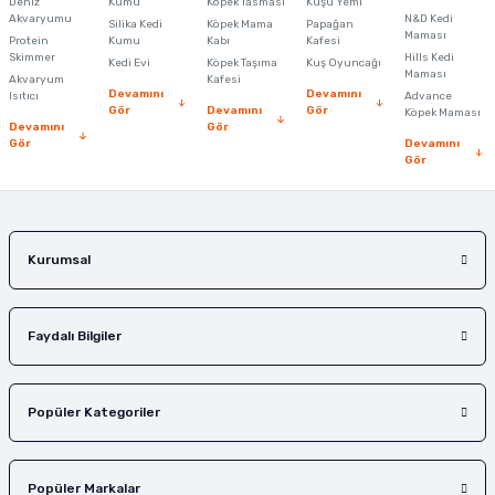
Deniz
Kumu
Köpek Tasması
Kuşu Yemi
Ürün açıklamasında eksik bilgiler bulunuyor.
Akvaryumu
N&D Kedi
Silika Kedi
Köpek Mama
Papağan
Maması
Protein
Ürün bilgilerinde hatalar bulunuyor.
Kumu
Kabı
Kafesi
Skimmer
Hills Kedi
Kedi Evi
Köpek Taşıma
Kuş Oyuncağı
Ürün fiyatı diğer sitelerden daha pahalı.
Maması
Akvaryum
Kafesi
Devamını
Devamını
Isıtıcı
Advance
Bu ürüne benzer farklı alternatifler olmalı.
Gör
Devamını
Gör
Köpek Maması
Devamını
Gör
Gör
Devamını
Gör
Gönder
Kurumsal
Faydalı Bilgiler
Popüler Kategoriler
Popüler Markalar