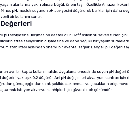
 yaşam alanlarına yakın olması büyük önem taşır. Özellikle Amazon kökenli t
AF Minus pH, musluk suyunun pH seviyesini düşürerek balıklar için daha uy
enli bir kullanım sunar.
Değerleri
 pH seviyesine ulaşmasına destek olur. Hafif asidik su seven türler için
lıkların stres seviyesinin düşmesine ve daha sağlıklı bir yaşam sürmelerine
um stabilitesi açısından önemli bir avantaj sağlar. Dengeli pH değeri sa
nan ayrı bir kapta kullanılmalıdır. Uygulama öncesinde suyun pH değeri 
 pH değerini yaklaşık 0,2 düşürür. Ani pH değişimleri akvaryum canlıları i
doğrudan güneş ışığından uzak şekilde saklanmalı ve çocukların erişemeye
luşturmak isteyen akvaryum sahipleri için güvenilir bir çözümdür.
nularda yetersiz gördüğünüz noktaları öneri formunu kullanarak tarafımıza i
sonra ürüne yorum yapın, alışveriş puanı kazanın! Sorularınız için
Ürün hakkında henüz soru sorulmamış.
iletişim