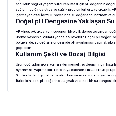
canlıların sağlıklı yaşam sürdürebilmesi için pH değerinin doğal
sağlanmadığında stres ve sağlık problemleri ortaya çıkabilir. 
içermeyen özel formülü sayesinde su değerlerini bozmaz ve güv
Doğal pH Dengesine Yaklaşan Su 
AF Minus pH, akvaryum suyunun biyolojik denge açısından doğru
üreme başarısını olumlu yönde etkileyebilir. Doğru pH değeri, ba
bölgelerde, su değişimi öncesinde pH ayarlaması yapmak akvary
geçilebilir.
Kullanım Şekli ve Dozaj Bilgisi
Ürün doğrudan akvaryuma eklenmemeli, su değişimi için hazırla
ayarlaması yapılmalıdır. 1 litre suya eklenen 1 ml AF Minus pH,
0,5’ten fazla düşürülmemelidir. Ürün serin ve kuru bir yerde, 
türler için ideal pH değerine ulaşmak ve stabil bir su dengesi o
Bu ürünün fiyat bilgisi, resim, ürün açıklamalarında ve diğer ko
Görüş ve önerileriniz için teşekkür ederiz.
Alışverişinizden 