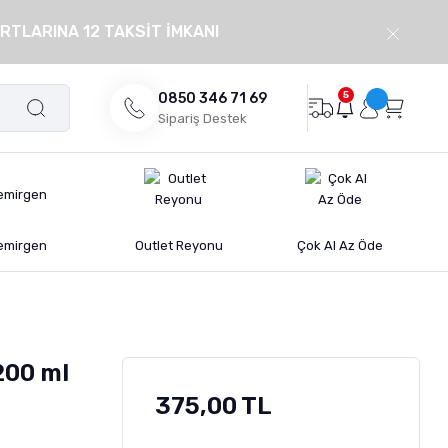
RTLARINA 12 TAKSİT İMKANI
5
0850 346 71 69
Sipariş Destek
emirgen
Outlet Reyonu
Çok Al Az Öde
200 ml
375,00 TL