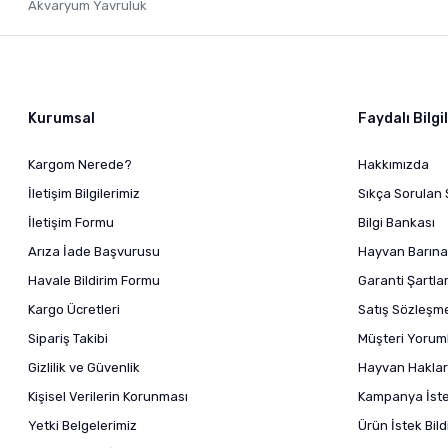
Akvaryum Yavruluk
Kurumsal
Faydalı Bilgi
Kargom Nerede?
Hakkımızda
İletişim Bilgilerimiz
Sıkça Sorulan 
İletişim Formu
Bilgi Bankası
Arıza İade Başvurusu
Hayvan Barına
Havale Bildirim Formu
Garanti Şartlar
Kargo Ücretleri
Satış Sözleşm
Sipariş Takibi
Müşteri Yoruml
Gizlilik ve Güvenlik
Hayvan Haklar
Kişisel Verilerin Korunması
Kampanya İstek
Yetki Belgelerimiz
Ürün İstek Bil