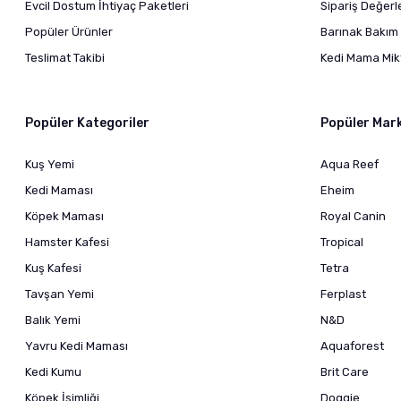
Evcil Dostum İhtiyaç Paketleri
Sipariş Değer
Popüler Ürünler
Barınak Bakım 
Teslimat Takibi
Kedi Mama Mikt
Popüler Kategoriler
Popüler Mar
Kuş Yemi
Aqua Reef
Kedi Maması
Eheim
Köpek Maması
Royal Canin
Hamster Kafesi
Tropical
Kuş Kafesi
Tetra
Tavşan Yemi
Ferplast
Balık Yemi
N&D
Yavru Kedi Maması
Aquaforest
Kedi Kumu
Brit Care
Köpek İsimliği
Doggie