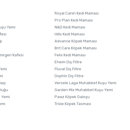
Royal Canin Kedi Maması
Pro Plan Kedi Maması
uşu Yemi
N&D Kedi Maması
fesi
Hills Kedi Maması
ğı
Advance Köpek Maması
Brit Care Köpek Maması
irgen Kafesi
Felix Kedi Maması
i
Eheim Dış Filtre
Yemi
Fluval Dış Filtre
mi
Dophin Dış Filtre
laşı
Versele Laga Muhabbet Kuşu Yemi
uluğu
Garden Mix Muhabbet Kuşu Yemi
 Yemi
Pawz Köpek Galoşu
emi
Trixie Köpek Tasması