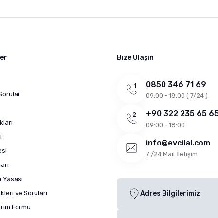
ler
Bize Ulaşın
0850 346 71 69
Sorular
09:00 - 18:00 ( 7/24 )
+90 322 235 65 6
kları
09:00 - 18:00
ı
info@evcilal.com
esi
7 /24 Mail İletişim
arı
ı Yasası
leri ve Soruları
Adres Bilgilerimiz
dirim Formu