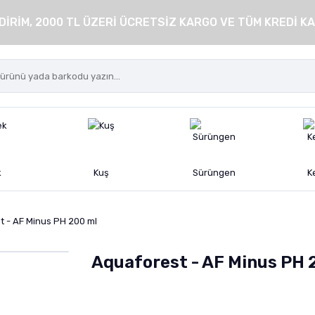
DİRİM, 2000 TL ÜZERİ ÜCRETSİZ KARGO VE TÜM KREDİ KA
k
Kuş
Sürüngen
K
t - AF Minus PH 200 ml
Aquaforest - AF Minus PH 