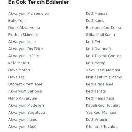
En Çok Tercih Edilenler
Ürün resmi kalitesiz, bozuk veya görüntülenemiyor.
Akvaryum Malzemeleri
Kedi Maması
Ürün açıklamasında eksik bilgiler bulunuyor.
Balık Yemi
Kedi Kumu
Ürün bilgilerinde hatalar bulunuyor.
Deniz Akvaryumu
Bentonit Kedi Kumu
Ürün fiyatı diğer sitelerden daha pahalı.
Protein Skimmer
Silika Kedi Kumu
Akvaryum Isıtıcı
Kedi Evi
Bu ürüne benzer farklı alternatifler olmalı.
Akvaryum Dış Filtre
Kedi Oyuncağı
Akvaryum İç Filtre
Kedi Taşıma Çantası
Kafa Motoru
Kedi Yatağı
Hava Motoru
Yavru Kedi Maması
Hava Taşı
Kısırlaştırılmış Mama
Otomatik Yemleme
Kedi Tırmalama
Akvaryum Sehpası
Kedi Tarağı
Nano Akvaryum
Kedi Mama Kabı
Akvaryum Modelleri
Kapalı Kedi Tuvaleti
Akvaryum Soğutucu
Yaş Kedi Maması
Akvaryum Kumu
Kedi Vitamini
Akvaryum Süsü
Otomatik Tuvalet