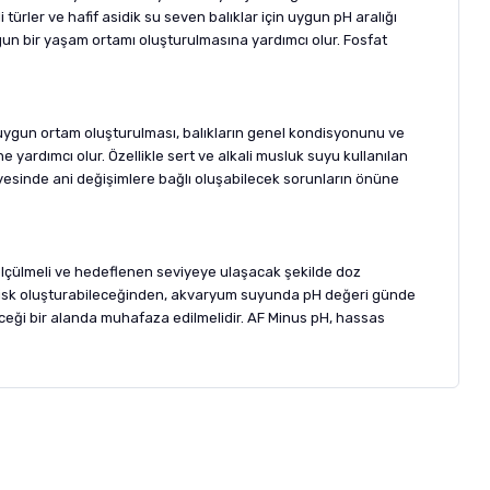
ürler ve hafif asidik su seven balıklar için uygun pH aralığı
gun bir yaşam ortamı oluşturulmasına yardımcı olur. Fosfat
 uygun ortam oluşturulması, balıkların genel kondisyonunu ve
 yardımcı olur. Özellikle sert ve alkali musluk suyu kullanılan
yesinde ani değişimlere bağlı oluşabilecek sorunların önüne
ölçülmeli ve hedeflenen seviyeye ulaşacak şekilde doz
çin risk oluşturabileceğinden, akvaryum suyunda pH değeri günde
ceği bir alanda muhafaza edilmelidir. AF Minus pH, hassas
letebilirsiniz.
 formunu
kullanınız.