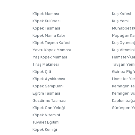
Ürünü Satın Al ve Yorumla
Soru Sor
Köpek Maması
Kuş Kafesi
Köpek Kulübesi
Kuş Yemi
Köpek Tasması
Muhabbet K
Köpek Mama Kabı
Papağan Ka
Köpek Taşıma Kafesi
Kuş Oyunca
Yavru Köpek Maması
Kuş Vitamini
Yaş Köpek Maması
Hamster/Kem
Tıraş Makinesi
Tavşan Yem
Köpek Çiti
Guinea Pig 
Köpek Ayakkabısı
Hamster Ye
Gönder
Köpek Şampuanı
Kemirgen Ta
Eğitim Tasması
Kemirgen S
Gezdirme Tasması
Kaplumbağa
Köpek Can Yeleği
Sürüngen Y
Köpek Vitamini
Tuvalet Eğitimi
Köpek Kemiği