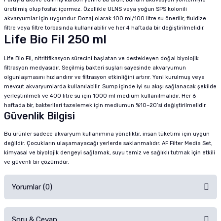
üretilmiş olup fosfat içermez. Özellikle ULNS veya yoğun SPS kolonili
akvaryumlar için uygundur. Dozaj olarak 100 ml/100 litre su önerilir, fluidize
filtre veya filtre torbasında kullanılabilir ve her 4 haftada bir değiştirilmelidir.
Life Bio Fil 250 ml
Life Bio Fil, nitritifikasyon sürecini başlatan ve destekleyen doğal biyolojik
filtrasyon medyasıdır. Seçilmiş bakteri suşları sayesinde akvaryumun
olgunlaşmasını hızlandırır ve filtrasyon etkinliğini artırır. Yeni kurulmuş veya
mevcut akvaryumlarda kullanılabilir. Sump içinde iyi su akışı sağlanacak şekilde
yerleştirilmeli ve 400 litre su için 1000 ml medium kullanılmalıdır. Her 6
haftada bir, bakterileri tazelemek için mediumun %10–20’si değiştirilmelidir.
Güvenlik Bilgisi
Bu ürünler sadece akvaryum kullanımına yöneliktir, insan tüketimi için uygun
değildir. Çocukların ulaşamayacağı yerlerde saklanmalıdır. AF Filter Media Set,
kimyasal ve biyolojik dengeyi sağlamak, suyu temiz ve sağlıklı tutmak için etkili
ve güvenli bir çözümdür.
Yorumlar (0)
Soru & Cevap