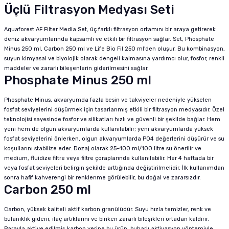
Üçlü Filtrasyon Medyası Seti
Aquaforest AF Filter Media Set, üç farklı filtrasyon ortamını bir araya getirerek
deniz akvaryumlarında kapsamlı ve etkili bir filtrasyon sağlar. Set, Phosphate
Minus 250 ml, Carbon 250 ml ve Life Bio Fil 250 ml’den oluşur. Bu kombinasyon,
suyun kimyasal ve biyolojik olarak dengeli kalmasına yardımcı olur, fosfor, renkli
maddeler ve zararlı bileşenlerin giderilmesini sağlar.
Phosphate Minus 250 ml
Phosphate Minus, akvaryumda fazla besin ve takviyeler nedeniyle yükselen
fosfat seviyelerini düşürmek için tasarlanmış etkili bir filtrasyon medyasıdır. Özel
teknolojisi sayesinde fosfor ve silikatları hızlı ve güvenli bir şekilde bağlar. Hem
yeni hem de olgun akvaryumlarda kullanılabilir; yeni akvaryumlarda yüksek
fosfat seviyelerini önlerken, olgun akvaryumlarda PO4 değerlerini düşürür ve su
koşullarını stabilize eder. Dozaj olarak 25–100 ml/100 litre su önerilir ve
medium, fluidize filtre veya filtre çoraplarında kullanılabilir. Her 4 haftada bir
veya fosfat seviyeleri belirgin şekilde arttığında değiştirilmelidir. İlk kullanımdan
sonra hafif kahverengi bir renklenme görülebilir, bu doğal ve zararsızdır.
Carbon 250 ml
Carbon, yüksek kaliteli aktif karbon granülüdür. Suyu hızla temizler, renk ve
bulanıklık giderir, ilaç artıklarını ve biriken zararlı bileşikleri ortadan kaldırır.
Parayla aktive edilmiş karbon yerine bu ürün, buharlı aktivasyon yöntemiyle