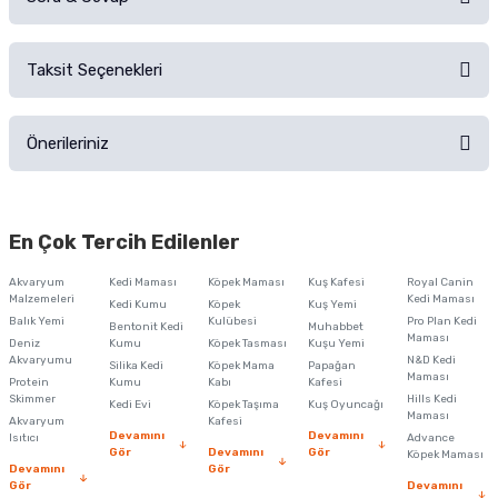
Alışverişinizden sonra ürüne yorum yapın, alışveriş puanı kazanın!
Sorularınız için
iletişim formunu
kullanınız.
Taksit Seçenekleri
Ürün hakkında henüz soru sorulmamış.
Ürünü Satın Al ve Yorumla
Önerileriniz
Soru Sor
Bu ürünün fiyat bilgisi, resim, ürün açıklamalarında ve diğer konularda
yetersiz gördüğünüz noktaları öneri formunu kullanarak tarafımıza
En Çok Tercih Edilenler
iletebilirsiniz.
Görüş ve önerileriniz için teşekkür ederiz.
Akvaryum
Kedi Maması
Köpek Maması
Kuş Kafesi
Royal Canin
Malzemeleri
Kedi Maması
Kedi Kumu
Köpek
Kuş Yemi
Ürün resmi kalitesiz, bozuk veya görüntülenemiyor.
Balık Yemi
Kulübesi
Pro Plan Kedi
Bentonit Kedi
Muhabbet
Maması
Deniz
Kumu
Köpek Tasması
Kuşu Yemi
Ürün açıklamasında eksik bilgiler bulunuyor.
Akvaryumu
N&D Kedi
Silika Kedi
Köpek Mama
Papağan
Maması
Protein
Ürün bilgilerinde hatalar bulunuyor.
Kumu
Kabı
Kafesi
Skimmer
Hills Kedi
Kedi Evi
Köpek Taşıma
Kuş Oyuncağı
Ürün fiyatı diğer sitelerden daha pahalı.
Maması
Akvaryum
Kafesi
Devamını
Devamını
Isıtıcı
Advance
Bu ürüne benzer farklı alternatifler olmalı.
Gör
Devamını
Gör
Köpek Maması
Devamını
Gör
Gör
Devamını