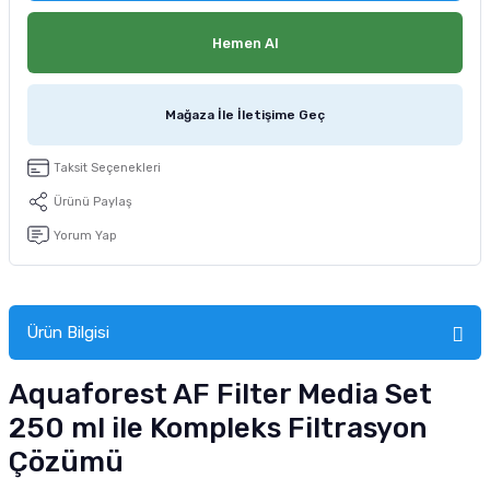
tucu
Sepeti
 Fırçası
Sump Filtre Malzemesi
Pro Plan Kedi Maması
Hemen Al
Pond Ürünleri
 Güvenlik Ürünleri
Akvaryum Ozon ve UV Ürünleri
Purina Kedi Maması
Mağaza İle İletişime Geç
manları
akım Ürünleri
Royal Canin Kedi Maması
Taksit Seçenekleri
lik ve Bakım Ürünleri
Ürünü Paylaş
uluk
Yorum Yap
 - Akvaryum Kumu
Ürün Bilgisi
 Parçaları
Aquaforest AF Filter Media Set
e Malzemesi
250 ml ile Kompleks Filtrasyon
Çözümü