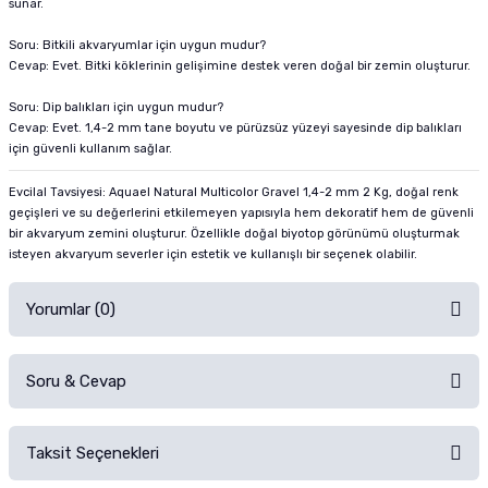
sunar.
Soru: Bitkili akvaryumlar için uygun mudur?
Cevap: Evet. Bitki köklerinin gelişimine destek veren doğal bir zemin oluşturur.
Soru: Dip balıkları için uygun mudur?
Cevap: Evet. 1,4-2 mm tane boyutu ve pürüzsüz yüzeyi sayesinde dip balıkları
için güvenli kullanım sağlar.
Evcilal Tavsiyesi: Aquael Natural Multicolor Gravel 1,4-2 mm 2 Kg, doğal renk
geçişleri ve su değerlerini etkilemeyen yapısıyla hem dekoratif hem de güvenli
bir akvaryum zemini oluşturur. Özellikle doğal biyotop görünümü oluşturmak
isteyen akvaryum severler için estetik ve kullanışlı bir seçenek olabilir.
Yorumlar (0)
Soru & Cevap
Alışverişinizden sonra ürüne yorum yapın, alışveriş puanı kazanın!
Sorularınız için
iletişim formunu
kullanınız.
Taksit Seçenekleri
Ürün hakkında henüz soru sorulmamış.
Ürünü Satın Al ve Yorumla