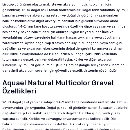
biyotop görünümü oluşturmak isteyen akvaryum hobisi tutkunları için
geliştirilmiş %100 doğal çakıl taban malzemesidir. Doğal renk tonlarının uyumlu
karışımı sayesinde akvaryuma estetik ve doğal bir görünüm kazandırırken
balıklar, karidesler ve diğer akvaryum canlıları için güvenli bir yaşam alanı
oluşturur. 1,4-2 mm tane boyutu sayesinde özellikle dipte yaşayan ve zeminde
beslenmeyi seven balık türleri için oldukça uygun bir yapı sunar. İnce ve
yuvarlatılmış yüzeyi sayesinde balıkların hassas bıyıklarına veya vücutlarına
zarar vermez. Ayrıca doğal yapısı sayesinde suyun pH değerini veya sertliğini
değiştirmez ve akvaryum ekosisteminin doğal dengesini korumaya yardımcı
olur. Bitkili akvaryumlarda da kullanılabilen bu doğal çakıl, bitki köklerinin
tutunmasına destek verirken dekoratif taşlar, kökler ve diğer akvaryum
süsleriyle uyumlu bir görünüm oluşturur. Hem başlangıç seviyesindeki hem de
deneyimli akvaryum severler için güvenli ve estetik bir zemin çözümüdür.
Aquael Natural Multicolor Gravel
Özellikleri
%100 doğal çakıl yapısına sahiptir. 1,4-2 mm tane boyutunda üretilmiştir. Tatlı su
akvaryumları için uygundur. Doğal çok renkli görünüm sunar. Su parametrelerini
değiştirmez. pH ve sertlik üzerinde etkili değildir. Balıklar için güvenli yüzey
yapısına sahiptir. Karides ve salyangoz akvaryumlarında kullanılabilir. Dip
balıklarının doğal davranışlarını destekler. Bitkili akvaryumlarla uyumludur.
Doğal biyotop kurulumları için idealdir. Dekoratif ve estetik görünüm sağlar.