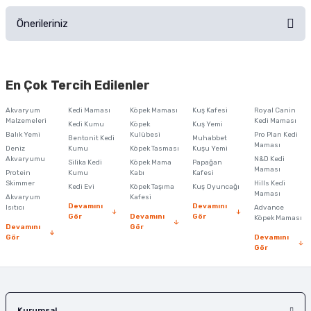
Önerileriniz
Soru Sor
Bu ürünün fiyat bilgisi, resim, ürün açıklamalarında ve diğer konularda
yetersiz gördüğünüz noktaları öneri formunu kullanarak tarafımıza
En Çok Tercih Edilenler
iletebilirsiniz.
Görüş ve önerileriniz için teşekkür ederiz.
Akvaryum
Kedi Maması
Köpek Maması
Kuş Kafesi
Royal Canin
Malzemeleri
Kedi Maması
Kedi Kumu
Köpek
Kuş Yemi
Ürün resmi kalitesiz, bozuk veya görüntülenemiyor.
Balık Yemi
Kulübesi
Pro Plan Kedi
Bentonit Kedi
Muhabbet
Maması
Deniz
Kumu
Köpek Tasması
Kuşu Yemi
Ürün açıklamasında eksik bilgiler bulunuyor.
Akvaryumu
N&D Kedi
Silika Kedi
Köpek Mama
Papağan
Maması
Protein
Ürün bilgilerinde hatalar bulunuyor.
Kumu
Kabı
Kafesi
Skimmer
Hills Kedi
Kedi Evi
Köpek Taşıma
Kuş Oyuncağı
Ürün fiyatı diğer sitelerden daha pahalı.
Maması
Akvaryum
Kafesi
Devamını
Devamını
Isıtıcı
Advance
Bu ürüne benzer farklı alternatifler olmalı.
Gör
Devamını
Gör
Köpek Maması
Devamını
Gör
Gör
Devamını
Gör
Gönder
Kurumsal