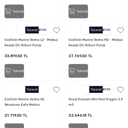
Tükendi
Tükendi
YETKILI SATICI
Tükendi
YETKILI SATICI
Tükendi
EcoTech Marine Vectra L2 - Mobius
EcoTech Marine Vectra M2 - Mobius
Ready DC Return Pump
Ready DC Return Pump
33.819,50 TL
27.769,50 TL
Tükendi
Tükendi
Tükendi
YETKILI SATICI
Tükendi
EcoTech Marine Vectra S2
Royal Exclusiv Mini Red Dragon 2.5
Akvaryum Kafa Motoru
m3
21.719,50 TL
22.546,15 TL