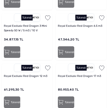
Tükendi
Tükendi
YETKILI SATICI
Tükendi
YETKILI SATICI
Tükendi
Royal Exclusiv Red Dragon 3 Mini
Royal Exclusiv Red Dragon 6.5 m3
Speedy 50 W / 5 m3 / 10 V
34.877,15 TL
47.346,20 TL
Tükendi
Tükendi
YETKILI SATICI
Tükendi
YETKILI SATICI
Tükendi
Royal Exclusiv Red Dragon 12 m3
Royal Exclusiv Red Dragon 17 m3
61.295,30 TL
80.953,40 TL
Tükendi
Tükendi