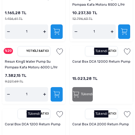
Pompası Kafa Motoru 8500 L/Hr
1.165,28 TL
10.237,30 TL
1.456,61 TL
12.796,63 TL
%20
YETKILI SATICI
YETKILI SATICI
Tükendi
Resun King5 Water Pump Su
Coral Box DCA 12000 Return Pump
Pompası Kafa Motoru 6000 L/Hr
7.382,15 TL
15.023,28 TL
9.227,69 TL
Tükendi
YETKILI SATICI
Tükendi
YETKILI SATICI
Tükendi
Coral Box DCA 1200 Return Pump
Coral Box DCA 2000 Return Pump