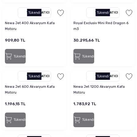
YETKILI SATICI
Tükendi
YETKILI SATICI
Tükendi
Newa Jet 400 Akvaryum Kafa
Royal Exclusiv Mini Red Dragon 6
Motoru
m3
909,80 TL
30.295,66 TL
Tükendi
Tükendi
YETKILI SATICI
Tükendi
YETKILI SATICI
Tükendi
Newa Jet 600 Akvaryum Kafa
Newa Jet 1200 Akvaryum Kafa
Motoru
Motoru
1.196,15 TL
1.783,92 TL
Tükendi
Tükendi