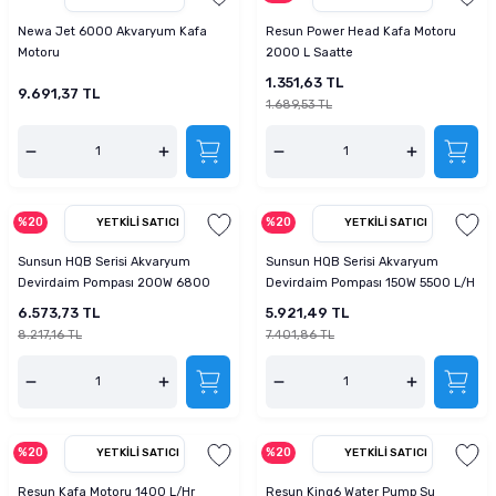
tucu
Sepeti
 Fırçası
Sump Filtre Malzemesi
Pro Plan Kedi Maması
Newa Jet 6000 Akvaryum Kafa
Resun Power Head Kafa Motoru
Motoru
2000 L Saatte
Pond Ürünleri
 Güvenlik Ürünleri
Akvaryum Ozon ve UV Ürünleri
Purina Kedi Maması
1.351,63 TL
9.691,37 TL
1.689,53 TL
manları
akım Ürünleri
Royal Canin Kedi Maması
lik ve Bakım Ürünleri
%20
%20
YETKILI SATICI
YETKILI SATICI
uluk
Sunsun HQB Serisi Akvaryum
Sunsun HQB Serisi Akvaryum
Devirdaim Pompası 200W 6800
Devirdaim Pompası 150W 5500 L/H
 - Akvaryum Kumu
L/H Sump ve Kafa Motoru
Sump ve Kafa Motoru
6.573,73 TL
5.921,49 TL
8.217,16 TL
7.401,86 TL
 Parçaları
e Malzemesi
%20
%20
YETKILI SATICI
YETKILI SATICI
Resun Kafa Motoru 1400 L/Hr
Resun King6 Water Pump Su