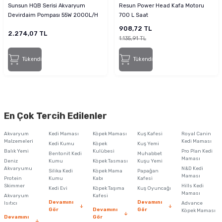
Sunsun HQB Serisi Akvaryum
Resun Power Head Kafa Motoru
Devirdaim Pompası 55W 2000L/H
700 L Saat
908,72 TL
2.274,07 TL
1.135,91 TL
Tükendi
Tükendi
En Çok Tercih Edilenler
Akvaryum
Kedi Maması
Köpek Maması
Kuş Kafesi
Royal Canin
Malzemeleri
Kedi Maması
Kedi Kumu
Köpek
Kuş Yemi
Balık Yemi
Kulübesi
Pro Plan Kedi
Bentonit Kedi
Muhabbet
Maması
Deniz
Kumu
Köpek Tasması
Kuşu Yemi
Akvaryumu
N&D Kedi
Silika Kedi
Köpek Mama
Papağan
Maması
Protein
Kumu
Kabı
Kafesi
Skimmer
Hills Kedi
Kedi Evi
Köpek Taşıma
Kuş Oyuncağı
Maması
Akvaryum
Kafesi
Devamını
Devamını
Isıtıcı
Advance
Gör
Devamını
Gör
Köpek Maması
Devamını
Gör