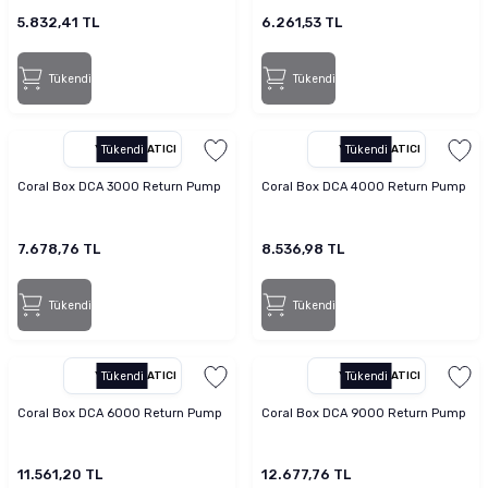
5.832,41 TL
6.261,53 TL
Tükendi
Tükendi
YETKILI SATICI
Tükendi
YETKILI SATICI
Tükendi
Coral Box DCA 3000 Return Pump
Coral Box DCA 4000 Return Pump
7.678,76 TL
8.536,98 TL
Tükendi
Tükendi
YETKILI SATICI
Tükendi
YETKILI SATICI
Tükendi
Coral Box DCA 6000 Return Pump
Coral Box DCA 9000 Return Pump
11.561,20 TL
12.677,76 TL