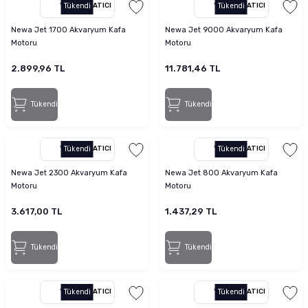
YETKILI SATICI
Tükendi
YETKILI SATICI
Tükendi
Newa Jet 1700 Akvaryum Kafa
Newa Jet 9000 Akvaryum Kafa
Motoru
Motoru
2.899,96 TL
11.781,46 TL
Tükendi
Tükendi
YETKILI SATICI
Tükendi
YETKILI SATICI
Tükendi
Newa Jet 2300 Akvaryum Kafa
Newa Jet 800 Akvaryum Kafa
Motoru
Motoru
3.617,00 TL
1.437,29 TL
Tükendi
Tükendi
YETKILI SATICI
Tükendi
YETKILI SATICI
Tükendi