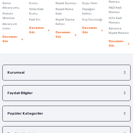
Maması
Deniz
Kumu
Köpek Tasması
Kuşu Yemi
Akvaryumu
N&D Kedi
Silika Kedi
Köpek Mama
Papağan
Maması
Protein
Kumu
Kabı
Kafesi
Skimmer
Hills Kedi
Kedi Evi
Köpek Taşıma
Kuş Oyuncağı
Maması
Akvaryum
Kafesi
Devamını
Devamını
Isıtıcı
Advance
Gör
Devamını
Gör
Köpek Maması
Devamını
Gör
Gör
Devamını
Gör
Kurumsal
Faydalı Bilgiler
Popüler Kategoriler