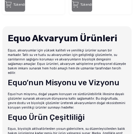
Tükendi
Tükendi
Equo Akvaryum Ürünleri
Equo, akvaryumlar için yüksek kaliteli ve yenilikçi ürünler sunan bir
markadır. Tatlı su ve tuzlu su akvaryumları için geliştirdiği çözümlerle, su
canlılarının sağlığını korumayı ve akvaryumların biyolojik dengesini
sağlamayı amaçlar. Equo ürünleri, akvaryum sahiplerine profesyonel düzeyde
bakım imkanı sunarak hem hobi amaçlı hem de uzmanlar tarafından tercih
edilir.
Equo’nun Misyonu ve Vizyonu
Equo’nun misyonu, doğal yaşamı koruyan ve sürdürülebilirlik ilkesine dayalı
çözümler sunarak akvaryum dünyasına katkı sağlamaktır. Bu doğrultuda,
çevre dostu ve biyolojik çözümler üreterek akvaryumların doğal ekosistemini
koruyan yenilikçi ürünler sunmayı hedefler.
Equo Ürün Çeşitliliği
Equo, biyolojik aktivatörlerden yosun gidericilere, su düzenleyicilerden balık
bakım ürünlerine kadar geniş bir ürün yelpazesi sunar. Marka, özellikle azot