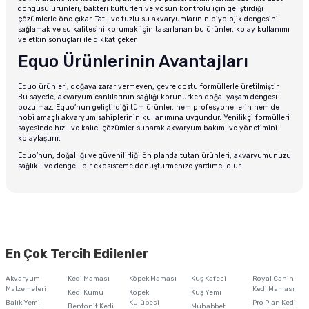
döngüsü ürünleri, bakteri kültürleri ve yosun kontrolü için geliştirdiği
çözümlerle öne çıkar. Tatlı ve tuzlu su akvaryumlarının biyolojik dengesini
sağlamak ve su kalitesini korumak için tasarlanan bu ürünler, kolay kullanımı
ve etkin sonuçları ile dikkat çeker.
Equo Ürünlerinin Avantajları
Equo ürünleri, doğaya zarar vermeyen, çevre dostu formüllerle üretilmiştir.
Bu sayede, akvaryum canlılarının sağlığı korunurken doğal yaşam dengesi
bozulmaz. Equo’nun geliştirdiği tüm ürünler, hem profesyonellerin hem de
hobi amaçlı akvaryum sahiplerinin kullanımına uygundur. Yenilikçi formülleri
sayesinde hızlı ve kalıcı çözümler sunarak akvaryum bakımı ve yönetimini
kolaylaştırır.
Equo’nun, doğallığı ve güvenilirliği ön planda tutan ürünleri, akvaryumunuzu
sağlıklı ve dengeli bir ekosisteme dönüştürmenize yardımcı olur.
En Çok Tercih Edilenler
Akvaryum
Kedi Maması
Köpek Maması
Kuş Kafesi
Royal Canin
Malzemeleri
Kedi Maması
Kedi Kumu
Köpek
Kuş Yemi
Balık Yemi
Kulübesi
Pro Plan Kedi
Bentonit Kedi
Muhabbet