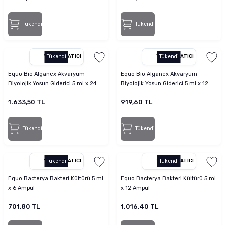
Tükendi
Tükendi
YETKILI SATICI
Tükendi
YETKILI SATICI
Tükendi
Equo Bio Alganex Akvaryum
Equo Bio Alganex Akvaryum
Biyolojik Yosun Giderici 5 ml x 24
Biyolojik Yosun Giderici 5 ml x 12
Ampul
Ampul
1.633,50 TL
919,60 TL
Tükendi
Tükendi
YETKILI SATICI
Tükendi
YETKILI SATICI
Tükendi
Equo Bacterya Bakteri Kültürü 5 ml
Equo Bacterya Bakteri Kültürü 5 ml
x 6 Ampul
x 12 Ampul
701,80 TL
1.016,40 TL