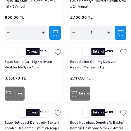
Equo Bio Start 2 Bakteri Paketi 5
Equo Bacterya Bakteri Kültürü 5 ml
tucu
Sepeti
 Fırçası
Sump Filtre Malzemesi
Pro Plan Kedi Maması
ml x 6 Ampul
x 24 Ampul
800,00 TL
2.100,00 TL
Pond Ürünleri
 Güvenlik Ürünleri
Akvaryum Ozon ve UV Ürünleri
Purina Kedi Maması
manları
akım Ürünleri
Royal Canin Kedi Maması
lik ve Bakım Ürünleri
YETKILI SATICI
Tükendi
YETKILI SATICI
Tükendi
Equo Salino Ca - Mg Kalsiyum
Equo Salino Ca - Mg Kalsiyum
uluk
Reaktör Medyası 10 kg
Reaktör Medyası 5 kg
 - Akvaryum Kumu
3.351,70 TL
2.117,50 TL
 Parçaları
Tükendi
Tükendi
e Malzemesi
YETKILI SATICI
Tükendi
YETKILI SATICI
Tükendi
Equo Nutrobact Denetrefik Bakteri
Equo Nutrobact Denetrefik Bakteri
Kombin Beslenme 5 ml x 24 Ampul
Kombin Beslenme 5 ml x 6 Ampul