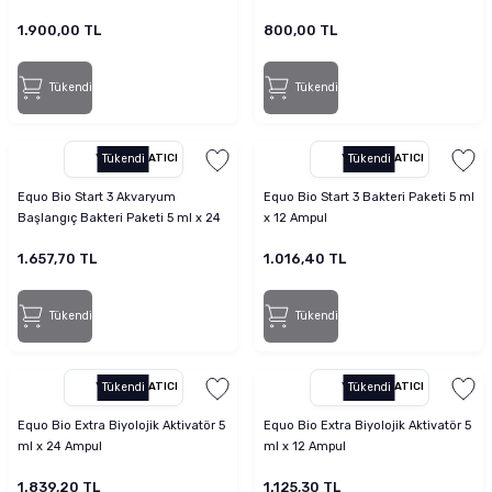
1.900,00 TL
800,00 TL
Tükendi
Tükendi
YETKILI SATICI
Tükendi
YETKILI SATICI
Tükendi
Equo Bio Start 3 Akvaryum
Equo Bio Start 3 Bakteri Paketi 5 ml
Başlangıç Bakteri Paketi 5 ml x 24
x 12 Ampul
Ampul
1.657,70 TL
1.016,40 TL
Tükendi
Tükendi
YETKILI SATICI
Tükendi
YETKILI SATICI
Tükendi
Equo Bio Extra Biyolojik Aktivatör 5
Equo Bio Extra Biyolojik Aktivatör 5
ml x 24 Ampul
ml x 12 Ampul
1.839,20 TL
1.125,30 TL