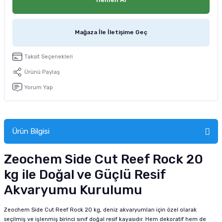
tucu
Sepeti
 Fırçası
Sump Filtre Malzemesi
Pro Plan Kedi Maması
Pond Ürünleri
 Güvenlik Ürünleri
Akvaryum Ozon ve UV Ürünleri
Purina Kedi Maması
Mağaza İle İletişime Geç
manları
akım Ürünleri
Royal Canin Kedi Maması
Taksit Seçenekleri
Ürünü Paylaş
lik ve Bakım Ürünleri
Yorum Yap
uluk
 - Akvaryum Kumu
Ürün Bilgisi
 Parçaları
Zeochem Side Cut Reef Rock 20
kg ile Doğal ve Güçlü Resif
e Malzemesi
Akvaryumu Kurulumu
Zeochem Side Cut Reef Rock 20 kg, deniz akvaryumları için özel olarak
seçilmiş ve işlenmiş birinci sınıf doğal resif kayasıdır. Hem dekoratif hem de