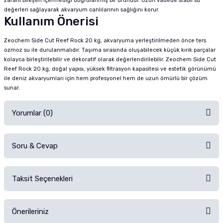
zararlı bileşen içermediği doğrulanmış bir üründür. Uzun vadede stabil su
değerleri sağlayarak akvaryum canlılarının sağlığını korur.
Kullanım Önerisi
Zeochem Side Cut Reef Rock 20 kg, akvaryuma yerleştirilmeden önce ters
ozmoz su ile durulanmalıdır. Taşıma sırasında oluşabilecek küçük kırık parçalar
kolayca birleştirilebilir ve dekoratif olarak değerlendirilebilir. Zeochem Side Cut
Reef Rock 20 kg, doğal yapısı, yüksek filtrasyon kapasitesi ve estetik görünümü
ile deniz akvaryumları için hem profesyonel hem de uzun ömürlü bir çözüm
sunar.
Yorumlar (0)
Soru & Cevap
Alışverişinizden sonra ürüne yorum yapın, alışveriş puanı kazanın!
Sorularınız için
iletişim formunu
kullanınız.
Zeochem Side cut reef rock kalınlığı ne kadar
Taksit Seçenekleri
teşekkürler
Hüseyin Karaaslan | 28/04/2026
Ürünü Satın Al ve Yorumla
Önerileriniz
Merhaba,2,5cm dir.Bilginize sunar keyifli alışverişler dileriz.