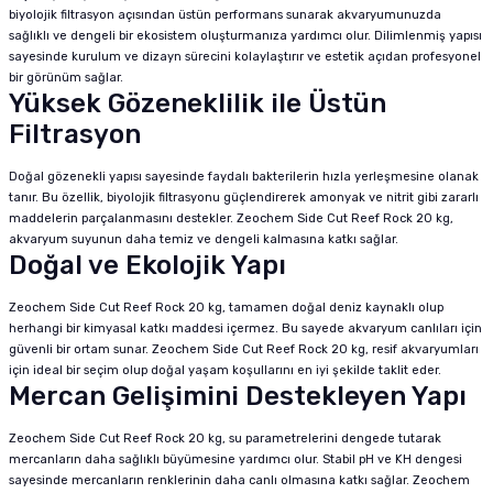
biyolojik filtrasyon açısından üstün performans sunarak akvaryumunuzda
sağlıklı ve dengeli bir ekosistem oluşturmanıza yardımcı olur. Dilimlenmiş yapısı
sayesinde kurulum ve dizayn sürecini kolaylaştırır ve estetik açıdan profesyonel
bir görünüm sağlar.
Yüksek Gözeneklilik ile Üstün
Filtrasyon
Doğal gözenekli yapısı sayesinde faydalı bakterilerin hızla yerleşmesine olanak
tanır. Bu özellik, biyolojik filtrasyonu güçlendirerek amonyak ve nitrit gibi zararlı
maddelerin parçalanmasını destekler. Zeochem Side Cut Reef Rock 20 kg,
akvaryum suyunun daha temiz ve dengeli kalmasına katkı sağlar.
Doğal ve Ekolojik Yapı
Zeochem Side Cut Reef Rock 20 kg, tamamen doğal deniz kaynaklı olup
herhangi bir kimyasal katkı maddesi içermez. Bu sayede akvaryum canlıları için
güvenli bir ortam sunar. Zeochem Side Cut Reef Rock 20 kg, resif akvaryumları
için ideal bir seçim olup doğal yaşam koşullarını en iyi şekilde taklit eder.
Mercan Gelişimini Destekleyen Yapı
Zeochem Side Cut Reef Rock 20 kg, su parametrelerini dengede tutarak
mercanların daha sağlıklı büyümesine yardımcı olur. Stabil pH ve KH dengesi
sayesinde mercanların renklerinin daha canlı olmasına katkı sağlar. Zeochem