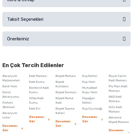
Alışverişinizden sonra ürüne yorum yapın, alışveriş puanı kazanın!
Sorularınız için
iletişim formunu
kullanınız.
Taksit Seçenekleri
Ürün hakkında henüz soru sorulmamış.
Ürünü Satın Al ve Yorumla
Önerileriniz
Soru Sor
Bu ürünün fiyat bilgisi, resim, ürün açıklamalarında ve diğer konularda
yetersiz gördüğünüz noktaları öneri formunu kullanarak tarafımıza
En Çok Tercih Edilenler
iletebilirsiniz.
Görüş ve önerileriniz için teşekkür ederiz.
Akvaryum
Kedi Maması
Köpek Maması
Kuş Kafesi
Royal Canin
Malzemeleri
Kedi Maması
Kedi Kumu
Köpek
Kuş Yemi
Ürün resmi kalitesiz, bozuk veya görüntülenemiyor.
Balık Yemi
Kulübesi
Pro Plan Kedi
Bentonit Kedi
Muhabbet
Maması
Deniz
Kumu
Köpek Tasması
Kuşu Yemi
Ürün açıklamasında eksik bilgiler bulunuyor.
Akvaryumu
N&D Kedi
Silika Kedi
Köpek Mama
Papağan
Maması
Protein
Ürün bilgilerinde hatalar bulunuyor.
Kumu
Kabı
Kafesi
Skimmer
Hills Kedi
Kedi Evi
Köpek Taşıma
Kuş Oyuncağı
Ürün fiyatı diğer sitelerden daha pahalı.
Maması
Akvaryum
Kafesi
Devamını
Devamını
Isıtıcı
Advance
Bu ürüne benzer farklı alternatifler olmalı.
Gör
Devamını
Gör
Köpek Maması
Devamını
Gör
Gör
Devamını