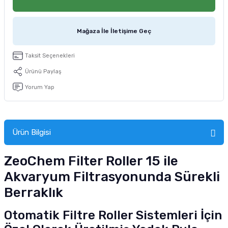
tucu
Sepeti
 Fırçası
Sump Filtre Malzemesi
Pro Plan Kedi Maması
Mağaza İle İletişime Geç
Pond Ürünleri
 Güvenlik Ürünleri
Akvaryum Ozon ve UV Ürünleri
Purina Kedi Maması
Taksit Seçenekleri
manları
akım Ürünleri
Royal Canin Kedi Maması
Ürünü Paylaş
lik ve Bakım Ürünleri
Yorum Yap
uluk
Ürün Bilgisi
 - Akvaryum Kumu
ZeoChem Filter Roller 15 ile
 Parçaları
Akvaryum Filtrasyonunda Sürekli
e Malzemesi
Berraklık
Otomatik Filtre Roller Sistemleri İçin