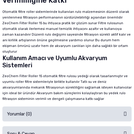
Verimliliğine Katkı
Otomatik filtre roller sistemlerinde kullanılan rulo malzemesinin düzenli olarak
yenilenmesi filtrasyon performansının sürdürülebilirliği açısından önemlidir
ZeoChem Filter Roller 15 bu ihtiyaca pratik bir çözüm sunar Filtre rulosunun
otomatik olarak ilerlemesi manuel temizlik ihtiyacını azaltır ve kullanıcıya
zaman kazandırır Düzenli rulo değişimi sayesinde filtrasyon sürekli aktif kalır ve
ani kirlilik artışlarının önüne geçilmesine yardımcı olunur Bu durum hem
ekipman ömrünü uzatır hem de akvaryum canlıları için daha sağlıklı bir ortam
oluşturur
Kullanım Amacı ve Uyumlu Akvaryum
Sistemleri
ZeoChem Filter Roller 15 otomatik filtre rulosu yedeği olarak tasarlanmıştır ve
uyumlu roller filtre sistemleriyle birlikte kullanılır Tatlı su ve deniz
akvaryumlarında mekanik filtrasyonun sürekliliğini sağlamak isteyen kullanıcılar
için ideal bir üründür Akvaryum bakım süreçlerini kolaylaştıran bu yedek rulo
filtrasyon sisteminin verimli ve dengeli çalışmasına katkı sağlar
Yorumlar (0)
Soru & Cevap