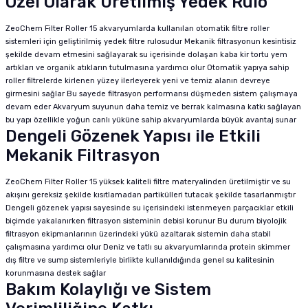
Özel Olarak Üretilmiş Yedek Rulo
ZeoChem Filter Roller 15 akvaryumlarda kullanılan otomatik filtre roller
sistemleri için geliştirilmiş yedek filtre rulosudur Mekanik filtrasyonun kesintisiz
şekilde devam etmesini sağlayarak su içerisinde dolaşan kaba kir tortu yem
artıkları ve organik atıkların tutulmasına yardımcı olur Otomatik yapıya sahip
roller filtrelerde kirlenen yüzey ilerleyerek yeni ve temiz alanın devreye
girmesini sağlar Bu sayede filtrasyon performansı düşmeden sistem çalışmaya
devam eder Akvaryum suyunun daha temiz ve berrak kalmasına katkı sağlayan
bu yapı özellikle yoğun canlı yüküne sahip akvaryumlarda büyük avantaj sunar
Dengeli Gözenek Yapısı ile Etkili
Mekanik Filtrasyon
ZeoChem Filter Roller 15 yüksek kaliteli filtre materyalinden üretilmiştir ve su
akışını gereksiz şekilde kısıtlamadan partikülleri tutacak şekilde tasarlanmıştır
Dengeli gözenek yapısı sayesinde su içerisindeki istenmeyen parçacıklar etkili
biçimde yakalanırken filtrasyon sisteminin debisi korunur Bu durum biyolojik
filtrasyon ekipmanlarının üzerindeki yükü azaltarak sistemin daha stabil
çalışmasına yardımcı olur Deniz ve tatlı su akvaryumlarında protein skimmer
dış filtre ve sump sistemleriyle birlikte kullanıldığında genel su kalitesinin
korunmasına destek sağlar
Bakım Kolaylığı ve Sistem