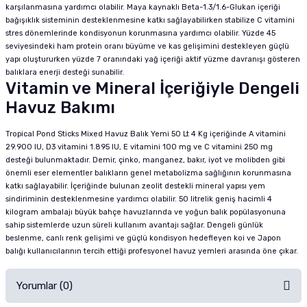
karşılanmasına yardımcı olabilir. Maya kaynaklı Beta-1.3/1.6-Glukan içeriği
bağışıklık sisteminin desteklenmesine katkı sağlayabilirken stabilize C vitamini
stres dönemlerinde kondisyonun korunmasına yardımcı olabilir. Yüzde 45
seviyesindeki ham protein oranı büyüme ve kas gelişimini destekleyen güçlü
yapı oluştururken yüzde 7 oranındaki yağ içeriği aktif yüzme davranışı gösteren
balıklara enerji desteği sunabilir.
Vitamin ve Mineral İçeriğiyle Dengeli
Havuz Bakımı
Tropical Pond Sticks Mixed Havuz Balık Yemi 50 Lt 4 Kg içeriğinde A vitamini
29.900 IU, D3 vitamini 1.895 IU, E vitamini 100 mg ve C vitamini 250 mg
desteği bulunmaktadır. Demir, çinko, manganez, bakır, iyot ve molibden gibi
önemli eser elementler balıkların genel metabolizma sağlığının korunmasına
katkı sağlayabilir. İçeriğinde bulunan zeolit destekli mineral yapısı yem
sindiriminin desteklenmesine yardımcı olabilir. 50 litrelik geniş hacimli 4
kilogram ambalajı büyük bahçe havuzlarında ve yoğun balık popülasyonuna
sahip sistemlerde uzun süreli kullanım avantajı sağlar. Dengeli günlük
beslenme, canlı renk gelişimi ve güçlü kondisyon hedefleyen koi ve Japon
balığı kullanıcılarının tercih ettiği profesyonel havuz yemleri arasında öne çıkar.
Yorumlar (0)