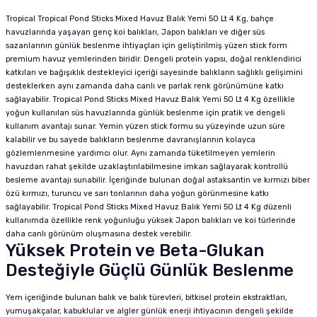
Tropical Tropical Pond Sticks Mixed Havuz Balık Yemi 50 Lt 4 Kg, bahçe
havuzlarında yaşayan genç koi balıkları, Japon balıkları ve diğer süs
sazanlarının günlük beslenme ihtiyaçları için geliştirilmiş yüzen stick form
premium havuz yemlerinden biridir. Dengeli protein yapısı, doğal renklendirici
katkıları ve bağışıklık destekleyici içeriği sayesinde balıkların sağlıklı gelişimini
desteklerken aynı zamanda daha canlı ve parlak renk görünümüne katkı
sağlayabilir. Tropical Pond Sticks Mixed Havuz Balık Yemi 50 Lt 4 Kg özellikle
yoğun kullanılan süs havuzlarında günlük beslenme için pratik ve dengeli
kullanım avantajı sunar. Yemin yüzen stick formu su yüzeyinde uzun süre
kalabilir ve bu sayede balıkların beslenme davranışlarının kolayca
gözlemlenmesine yardımcı olur. Aynı zamanda tüketilmeyen yemlerin
havuzdan rahat şekilde uzaklaştırılabilmesine imkan sağlayarak kontrollü
besleme avantajı sunabilir. İçeriğinde bulunan doğal astaksantin ve kırmızı biber
özü kırmızı, turuncu ve sarı tonlarının daha yoğun görünmesine katkı
sağlayabilir. Tropical Pond Sticks Mixed Havuz Balık Yemi 50 Lt 4 Kg düzenli
kullanımda özellikle renk yoğunluğu yüksek Japon balıkları ve koi türlerinde
daha canlı görünüm oluşmasına destek verebilir.
Yüksek Protein ve Beta-Glukan
Desteğiyle Güçlü Günlük Beslenme
Yem içeriğinde bulunan balık ve balık türevleri, bitkisel protein ekstraktları,
yumuşakçalar, kabuklular ve algler günlük enerji ihtiyacının dengeli şekilde