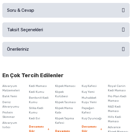
Soru & Cevap
Alışverişinizden sonra ürüne yorum yapın, alışveriş puanı kazanın!
Sorularınız için
iletişim formunu
kullanınız.
Taksit Seçenekleri
Ürün hakkında henüz soru sorulmamış.
Ürünü Satın Al ve Yorumla
Önerileriniz
Soru Sor
Bu ürünün fiyat bilgisi, resim, ürün açıklamalarında ve diğer konularda
yetersiz gördüğünüz noktaları öneri formunu kullanarak tarafımıza
En Çok Tercih Edilenler
iletebilirsiniz.
Görüş ve önerileriniz için teşekkür ederiz.
Akvaryum
Kedi Maması
Köpek Maması
Kuş Kafesi
Royal Canin
Malzemeleri
Kedi Maması
Kedi Kumu
Köpek
Kuş Yemi
Ürün resmi kalitesiz, bozuk veya görüntülenemiyor.
Balık Yemi
Kulübesi
Pro Plan Kedi
Bentonit Kedi
Muhabbet
Maması
Deniz
Kumu
Köpek Tasması
Kuşu Yemi
Ürün açıklamasında eksik bilgiler bulunuyor.
Akvaryumu
N&D Kedi
Silika Kedi
Köpek Mama
Papağan
Maması
Protein
Ürün bilgilerinde hatalar bulunuyor.
Kumu
Kabı
Kafesi
Skimmer
Hills Kedi
Kedi Evi
Köpek Taşıma
Kuş Oyuncağı
Ürün fiyatı diğer sitelerden daha pahalı.
Maması
Akvaryum
Kafesi
Devamını
Devamını
Isıtıcı
Advance
Bu ürüne benzer farklı alternatifler olmalı.
Gör
Devamını
Gör
Köpek Maması