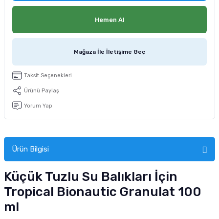
tucu
Sepeti
 Fırçası
Sump Filtre Malzemesi
Pro Plan Kedi Maması
Hemen Al
Pond Ürünleri
 Güvenlik Ürünleri
Akvaryum Ozon ve UV Ürünleri
Purina Kedi Maması
Mağaza İle İletişime Geç
manları
akım Ürünleri
Royal Canin Kedi Maması
Taksit Seçenekleri
lik ve Bakım Ürünleri
Ürünü Paylaş
uluk
Yorum Yap
 - Akvaryum Kumu
Ürün Bilgisi
 Parçaları
Küçük Tuzlu Su Balıkları İçin
e Malzemesi
Tropical Bionautic Granulat 100
ml