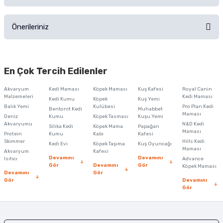
Ürün hakkında henüz soru sorulmamış.
Ürünü Satın Al ve Yorumla
Önerileriniz
Soru Sor
Bu ürünün fiyat bilgisi, resim, ürün açıklamalarında ve diğer konularda
yetersiz gördüğünüz noktaları öneri formunu kullanarak tarafımıza
En Çok Tercih Edilenler
iletebilirsiniz.
Görüş ve önerileriniz için teşekkür ederiz.
Akvaryum
Kedi Maması
Köpek Maması
Kuş Kafesi
Royal Canin
Malzemeleri
Kedi Maması
Kedi Kumu
Köpek
Kuş Yemi
Ürün resmi kalitesiz, bozuk veya görüntülenemiyor.
Balık Yemi
Kulübesi
Pro Plan Kedi
Bentonit Kedi
Muhabbet
Maması
Deniz
Kumu
Köpek Tasması
Kuşu Yemi
Ürün açıklamasında eksik bilgiler bulunuyor.
Akvaryumu
N&D Kedi
Silika Kedi
Köpek Mama
Papağan
Maması
Protein
Ürün bilgilerinde hatalar bulunuyor.
Kumu
Kabı
Kafesi
Skimmer
Hills Kedi
Kedi Evi
Köpek Taşıma
Kuş Oyuncağı
Ürün fiyatı diğer sitelerden daha pahalı.
Maması
Akvaryum
Kafesi
Devamını
Devamını
Isıtıcı
Advance
Bu ürüne benzer farklı alternatifler olmalı.
Gör
Devamını
Gör
Köpek Maması
Devamını
Gör
Gör
Devamını
Gör