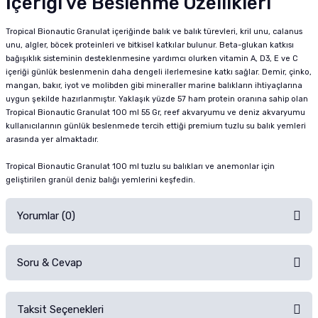
İçeriği ve Beslenme Özellikleri
Tropical Bionautic Granulat içeriğinde balık ve balık türevleri, kril unu, calanus
unu, algler, böcek proteinleri ve bitkisel katkılar bulunur. Beta-glukan katkısı
bağışıklık sisteminin desteklenmesine yardımcı olurken vitamin A, D3, E ve C
içeriği günlük beslenmenin daha dengeli ilerlemesine katkı sağlar. Demir, çinko,
mangan, bakır, iyot ve molibden gibi mineraller marine balıkların ihtiyaçlarına
uygun şekilde hazırlanmıştır. Yaklaşık yüzde 57 ham protein oranına sahip olan
Tropical Bionautic Granulat 100 ml 55 Gr, reef akvaryumu ve deniz akvaryumu
kullanıcılarının günlük beslenmede tercih ettiği premium tuzlu su balık yemleri
arasında yer almaktadır.
Tropical Bionautic Granulat 100 ml tuzlu su balıkları ve anemonlar için
geliştirilen granül deniz balığı yemlerini keşfedin.
Yorumlar (0)
Soru & Cevap
Alışverişinizden sonra ürüne yorum yapın, alışveriş puanı kazanın!
Sorularınız için
iletişim formunu
kullanınız.
Taksit Seçenekleri