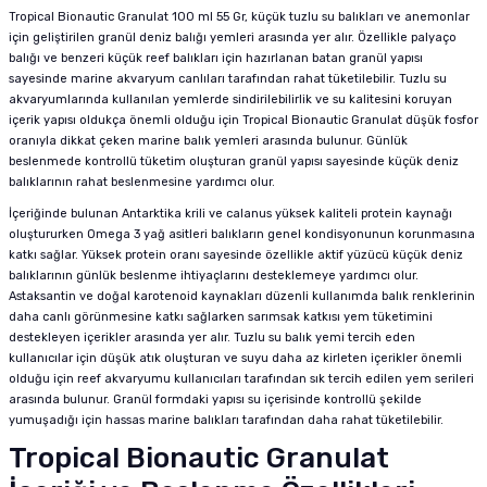
Tropical Bionautic Granulat 100 ml 55 Gr, küçük tuzlu su balıkları ve anemonlar
için geliştirilen granül deniz balığı yemleri arasında yer alır. Özellikle palyaço
balığı ve benzeri küçük reef balıkları için hazırlanan batan granül yapısı
sayesinde marine akvaryum canlıları tarafından rahat tüketilebilir. Tuzlu su
akvaryumlarında kullanılan yemlerde sindirilebilirlik ve su kalitesini koruyan
içerik yapısı oldukça önemli olduğu için Tropical Bionautic Granulat düşük fosfor
oranıyla dikkat çeken marine balık yemleri arasında bulunur. Günlük
beslenmede kontrollü tüketim oluşturan granül yapısı sayesinde küçük deniz
balıklarının rahat beslenmesine yardımcı olur.
İçeriğinde bulunan Antarktika krili ve calanus yüksek kaliteli protein kaynağı
oluştururken Omega 3 yağ asitleri balıkların genel kondisyonunun korunmasına
katkı sağlar. Yüksek protein oranı sayesinde özellikle aktif yüzücü küçük deniz
balıklarının günlük beslenme ihtiyaçlarını desteklemeye yardımcı olur.
Astaksantin ve doğal karotenoid kaynakları düzenli kullanımda balık renklerinin
daha canlı görünmesine katkı sağlarken sarımsak katkısı yem tüketimini
destekleyen içerikler arasında yer alır. Tuzlu su balık yemi tercih eden
kullanıcılar için düşük atık oluşturan ve suyu daha az kirleten içerikler önemli
olduğu için reef akvaryumu kullanıcıları tarafından sık tercih edilen yem serileri
arasında bulunur. Granül formdaki yapısı su içerisinde kontrollü şekilde
yumuşadığı için hassas marine balıkları tarafından daha rahat tüketilebilir.
Tropical Bionautic Granulat