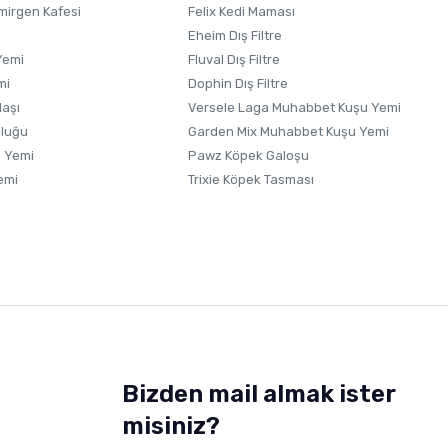
irgen Kafesi
Felix Kedi Maması
i
Eheim Dış Filtre
Yemi
Fluval Dış Filtre
mi
Dophin Dış Filtre
laşı
Versele Laga Muhabbet Kuşu Yemi
uluğu
Garden Mix Muhabbet Kuşu Yemi
 Yemi
Pawz Köpek Galoşu
emi
Trixie Köpek Tasması
Bizden mail almak ister
misiniz?