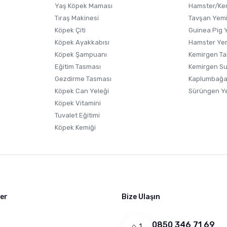
Yaş Köpek Maması
Hamster/Kem
Tıraş Makinesi
Tavşan Yem
Köpek Çiti
Guinea Pig 
Köpek Ayakkabısı
Hamster Ye
Gönder
Köpek Şampuanı
Kemirgen Ta
Eğitim Tasması
Kemirgen S
Gezdirme Tasması
Kaplumbağa
Köpek Can Yeleği
Sürüngen Y
Köpek Vitamini
Tuvalet Eğitimi
Köpek Kemiği
ler
Bize Ulaşın
0850 346 71 69