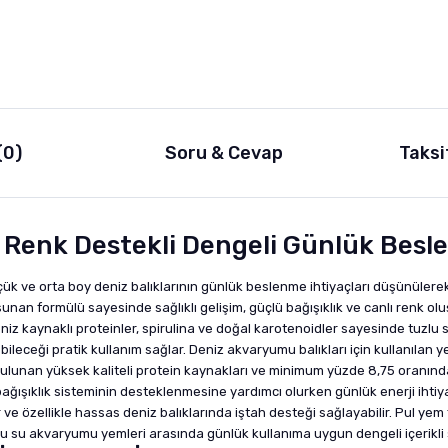
(0)
Soru & Cevap
Taksi
n Renk Destekli Dengeli Günlük Bes
çük ve orta boy deniz balıklarının günlük beslenme ihtiyaçları düşünülerek g
 sunan formülü sayesinde sağlıklı gelişim, güçlü bağışıklık ve canlı renk 
eniz kaynaklı proteinler, spirulina ve doğal karotenoidler sayesinde tuzl
bileceği pratik kullanım sağlar. Deniz akvaryumu balıkları için kullanılan y
 bulunan yüksek kaliteli protein kaynakları ve minimum yüzde 8,75 oranınd
bağışıklık sisteminin desteklenmesine yardımcı olurken günlük enerji ihtiy
 ve özellikle hassas deniz balıklarında iştah desteği sağlayabilir. Pul ye
u su akvaryumu yemleri arasında günlük kullanıma uygun dengeli içerikli 