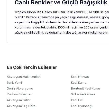
Canlı Renkler ve Güçlü Bağışıklık 
Tropical Bionautic Flakes Tuzlu Su Balık Yemi 1000 Ml 200 Gr iç
olabilir. Düzenli kullanımda palyaço balığı, damsel, wrasse, go
sayesinde bağışıklık sisteminin desteklenmesine yardımcı olurke
korunmasına destek olabilir. 1000 ml hacim ve 200 gram içerikli
güçlü sindirilebilirlik ve doğal renk desteği arayan kullanıcıları
Bu ürünün fiyat bilgisi, resim, ürün açıklamalarında ve diğer ko
Görüş ve önerileriniz için teşekkür ederiz.
Alışverişinizden 
En Çok Tercih Edilenler
Ürün resmi kalitesiz, bozuk veya görüntülenemiyor.
Akvaryum Malzemeleri
Kedi Maması
Ürün açıklamasında eksik bilgiler bulunuyor.
Balık Yemi
Kedi Kumu
Ürün bilgilerinde hatalar bulunuyor.
Deniz Akvaryumu
Bentonit Kedi Kumu
Ürün fiyatı diğer sitelerden daha pahalı.
Protein Skimmer
Silika Kedi Kumu
Akvaryum Isıtıcı
Kedi Evi
Bu ürüne benzer farklı alternatifler olmalı.
Akvaryum Dış Filtre
Kedi Oyuncağı