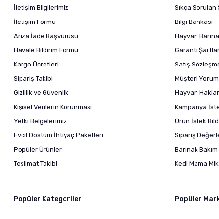
İletişim Bilgilerimiz
Sıkça Sorulan 
İletişim Formu
Bilgi Bankası
Arıza İade Başvurusu
Hayvan Barına
Havale Bildirim Formu
Garanti Şartlar
Kargo Ücretleri
Satış Sözleşm
Sipariş Takibi
Müşteri Yoruml
Gizlilik ve Güvenlik
Hayvan Haklar
Kişisel Verilerin Korunması
Kampanya İstek
Yetki Belgelerimiz
Ürün İstek Bil
Evcil Dostum İhtiyaç Paketleri
Sipariş Değer
Popüler Ürünler
Barınak Bakım 
Teslimat Takibi
Kedi Mama Mikt
Popüler Kategoriler
Popüler Mar