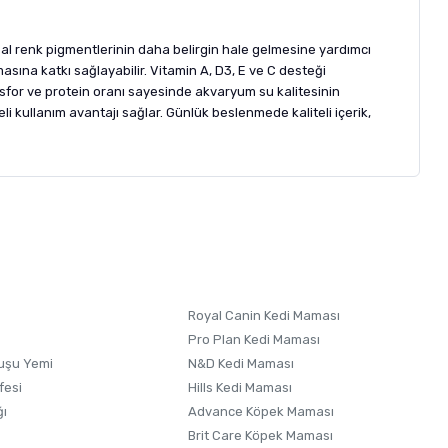
ğal renk pigmentlerinin daha belirgin hale gelmesine yardımcı
sına katkı sağlayabilir. Vitamin A, D3, E ve C desteği
osfor ve protein oranı sayesinde akvaryum su kalitesinin
 kullanım avantajı sağlar. Günlük beslenmede kaliteli içerik,
letebilirsiniz.
 formunu
kullanınız.
Royal Canin Kedi Maması
Pro Plan Kedi Maması
uşu Yemi
N&D Kedi Maması
fesi
Hills Kedi Maması
ğı
Advance Köpek Maması
Brit Care Köpek Maması