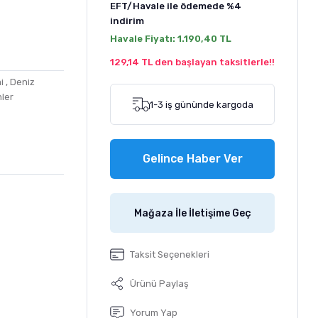
EFT/Havale ile ödemede
%4
indirim
Havale Fiyatı:
1.190,40 TL
129,14 TL den başlayan taksitlerle!!
i
,
Deniz
ler
1-3 iş gününde kargoda
Gelince Haber Ver
Mağaza İle İletişime Geç
Taksit Seçenekleri
Ürünü Paylaş
Yorum Yap