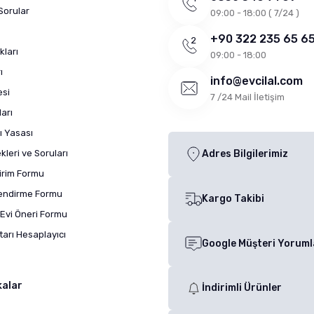
Sorular
09:00 - 18:00 ( 7/24 )
+90 322 235 65 6
kları
09:00 - 18:00
ı
info@evcilal.com
esi
7 /24 Mail İletişim
arı
ı Yasası
leri ve Soruları
Adres Bilgilerimiz
dirim Formu
lendirme Formu
Kargo Takibi
Evi Öneri Formu
arı Hesaplayıcı
Google Müşteri Yoruml
kalar
İndirimli Ürünler