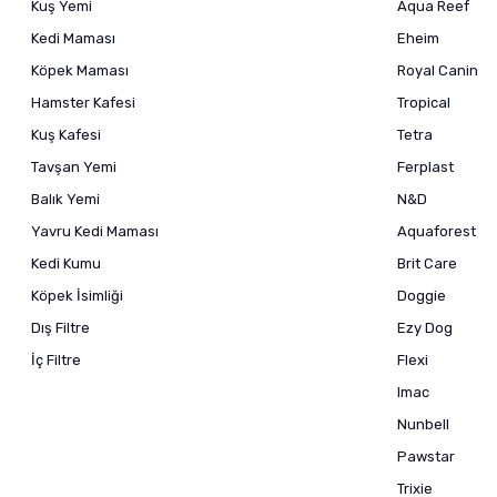
Kuş Yemi
Aqua Reef
Kedi Maması
Eheim
Köpek Maması
Royal Canin
Hamster Kafesi
Tropical
Kuş Kafesi
Tetra
Tavşan Yemi
Ferplast
Balık Yemi
N&D
Yavru Kedi Maması
Aquaforest
Kedi Kumu
Brit Care
Köpek İsimliği
Doggie
Dış Filtre
Ezy Dog
İç Filtre
Flexi
Imac
Nunbell
Pawstar
Trixie