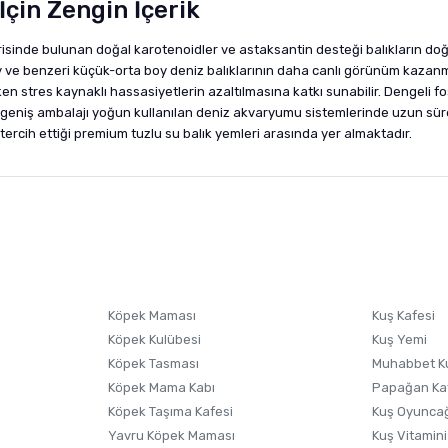
İçin Zengin İçerik
erisinde bulunan doğal karotenoidler ve astaksantin desteği balıkların do
by ve benzeri küçük-orta boy deniz balıklarının daha canlı görünüm kazanma
n stres kaynaklı hassasiyetlerin azaltılmasına katkı sunabilir. Dengeli f
 geniş ambalajı yoğun kullanılan deniz akvaryumu sistemlerinde uzun süreli
n tercih ettiği premium tuzlu su balık yemleri arasında yer almaktadır.
nularda yetersiz gördüğünüz noktaları öneri formunu kullanarak tarafımıza i
sonra ürüne yorum yapın, alışveriş puanı kazanın! Sorularınız için
Ürün hakkında henüz soru sorulmamış.
iletişim
Ürünü Satın Al ve Yorumla
Soru Sor
Köpek Maması
Kuş Kafesi
Köpek Kulübesi
Kuş Yemi
Köpek Tasması
Muhabbet K
Köpek Mama Kabı
Papağan Ka
Köpek Taşıma Kafesi
Kuş Oyunca
Yavru Köpek Maması
Kuş Vitamini