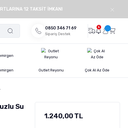
RTLARINA 12 TAKSİT İMKANI
5
0850 346 71 69
Sipariş Destek
emirgen
Outlet Reyonu
Çok Al Az Öde
r
Tuzlu Su
1.240,00 TL