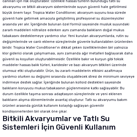
canlıları için risk oluşturabilir. Özellikle hassas türlerin bulunduğu tatlı su
akvaryumu ve bitkili akvaryum sistemlerinde suyun güvenli hale getirilmesi
büyük önem taşır. Tropica Water Conditioner, akvaryum suyunu kısa sürede
güvenli hale getirmek amacıyla geliştirilmiş profesyonel su düzenleyiciler
arasında yer alır. İçeriğinde bulunan özel formül sayesinde musluk suyundaki
zararlı maddeleri nötralize ederken aynı zamanda balıkların doğal mukus
tabakasını desteklemeye yardımcı olur. Yeni kurulan akvaryumlarda, rutin su
değişimlerinde ve canlı ekleme süreçlerinde güvenle kullanılabilen ürünlerden
biridir. Tropica Water Conditioner’ın dikkat çeken özelliklerinden biri yalnızca
klor giderici olarak çalışmaması, aynı zamanda ağır metalleri bağlayarak daha
güvenli su koşulları oluşturabilmesidir. Özellikle bakır ve kurşun gibi toksik
maddeler hassas balık türleri, karidesler ve bazı akvaryum bitkileri üzerinde
olumsuz etki oluşturabilir. Ürün, bu zararlı maddelerin etkisini azaltmaya
yardımcı olurken su değişimi sırasında oluşabilecek stresi de minimum seviyeye
indirmeye destek sağlar. İçeriğinde bulunan kolloid destekleri sayesinde
balıkların koruyucu mukus tabakasının güçlenmesine katkı sağlayabilir. Bu
durum özellikle taşıma sonrası adaptasyon süreçlerinde ve yeni eklenen
balıkların alışma dönemlerinde avantaj oluşturur. Tatlı su akvaryumu bakım
ürünleri arasında günlük kullanım kolaylığı sağlayan güvenilir
kondisyonerlerden biri olarak öne çıkar.
Bitkili Akvaryumlar ve Tatlı Su
Sistemleri İçin Güvenli Kullanım