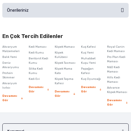
Önerileriniz
Soru Sor
Bu ürünün fiyat bilgisi, resim, ürün açıklamalarında ve diğer konularda
yetersiz gördüğünüz noktaları öneri formunu kullanarak tarafımıza
En Çok Tercih Edilenler
iletebilirsiniz.
Görüş ve önerileriniz için teşekkür ederiz.
Akvaryum
Kedi Maması
Köpek Maması
Kuş Kafesi
Royal Canin
Malzemeleri
Kedi Maması
Kedi Kumu
Köpek
Kuş Yemi
Ürün resmi kalitesiz, bozuk veya görüntülenemiyor.
Balık Yemi
Kulübesi
Pro Plan Kedi
Bentonit Kedi
Muhabbet
Maması
Deniz
Kumu
Köpek Tasması
Kuşu Yemi
Ürün açıklamasında eksik bilgiler bulunuyor.
Akvaryumu
N&D Kedi
Silika Kedi
Köpek Mama
Papağan
Maması
Protein
Ürün bilgilerinde hatalar bulunuyor.
Kumu
Kabı
Kafesi
Skimmer
Hills Kedi
Kedi Evi
Köpek Taşıma
Kuş Oyuncağı
Ürün fiyatı diğer sitelerden daha pahalı.
Maması
Akvaryum
Kafesi
Devamını
Devamını
Isıtıcı
Advance
Bu ürüne benzer farklı alternatifler olmalı.
Gör
Devamını
Gör
Köpek Maması
Devamını
Gör
Gör
Devamını
Gör
Gönder