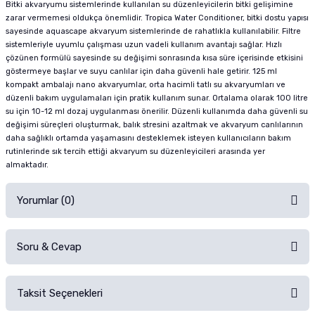
Bitki akvaryumu sistemlerinde kullanılan su düzenleyicilerin bitki gelişimine
zarar vermemesi oldukça önemlidir. Tropica Water Conditioner, bitki dostu yapısı
sayesinde aquascape akvaryum sistemlerinde de rahatlıkla kullanılabilir. Filtre
sistemleriyle uyumlu çalışması uzun vadeli kullanım avantajı sağlar. Hızlı
çözünen formülü sayesinde su değişimi sonrasında kısa süre içerisinde etkisini
göstermeye başlar ve suyu canlılar için daha güvenli hale getirir. 125 ml
kompakt ambalajı nano akvaryumlar, orta hacimli tatlı su akvaryumları ve
düzenli bakım uygulamaları için pratik kullanım sunar. Ortalama olarak 100 litre
su için 10-12 ml dozaj uygulanması önerilir. Düzenli kullanımda daha güvenli su
değişimi süreçleri oluşturmak, balık stresini azaltmak ve akvaryum canlılarının
daha sağlıklı ortamda yaşamasını desteklemek isteyen kullanıcıların bakım
rutinlerinde sık tercih ettiği akvaryum su düzenleyicileri arasında yer
almaktadır.
Yorumlar (0)
Soru & Cevap
Alışverişinizden sonra ürüne yorum yapın, alışveriş puanı kazanın!
Sorularınız için
iletişim formunu
kullanınız.
Taksit Seçenekleri
Ürün hakkında henüz soru sorulmamış.
Ürünü Satın Al ve Yorumla