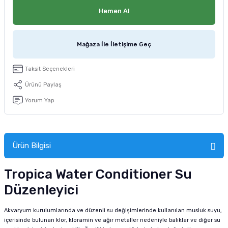
tucu
Sepeti
 Fırçası
Sump Filtre Malzemesi
Pro Plan Kedi Maması
Hemen Al
Pond Ürünleri
 Güvenlik Ürünleri
Akvaryum Ozon ve UV Ürünleri
Purina Kedi Maması
Mağaza İle İletişime Geç
manları
akım Ürünleri
Royal Canin Kedi Maması
Taksit Seçenekleri
lik ve Bakım Ürünleri
Ürünü Paylaş
Yorum Yap
uluk
 - Akvaryum Kumu
Ürün Bilgisi
 Parçaları
Tropica Water Conditioner Su
e Malzemesi
Düzenleyici
Akvaryum kurulumlarında ve düzenli su değişimlerinde kullanılan musluk suyu,
içerisinde bulunan klor, kloramin ve ağır metaller nedeniyle balıklar ve diğer su