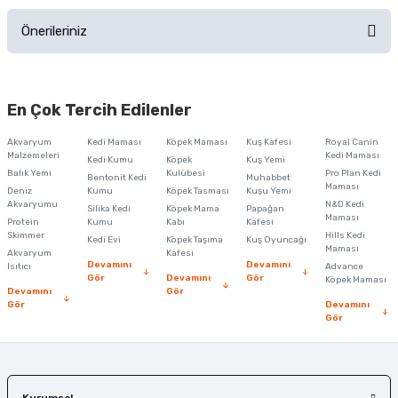
Önerileriniz
Soru Sor
Bu ürünün fiyat bilgisi, resim, ürün açıklamalarında ve diğer konularda
yetersiz gördüğünüz noktaları öneri formunu kullanarak tarafımıza
En Çok Tercih Edilenler
iletebilirsiniz.
Görüş ve önerileriniz için teşekkür ederiz.
Akvaryum
Kedi Maması
Köpek Maması
Kuş Kafesi
Royal Canin
Malzemeleri
Kedi Maması
Kedi Kumu
Köpek
Kuş Yemi
Ürün resmi kalitesiz, bozuk veya görüntülenemiyor.
Balık Yemi
Kulübesi
Pro Plan Kedi
Bentonit Kedi
Muhabbet
Maması
Deniz
Kumu
Köpek Tasması
Kuşu Yemi
Ürün açıklamasında eksik bilgiler bulunuyor.
Akvaryumu
N&D Kedi
Silika Kedi
Köpek Mama
Papağan
Maması
Protein
Ürün bilgilerinde hatalar bulunuyor.
Kumu
Kabı
Kafesi
Skimmer
Hills Kedi
Kedi Evi
Köpek Taşıma
Kuş Oyuncağı
Ürün fiyatı diğer sitelerden daha pahalı.
Maması
Akvaryum
Kafesi
Devamını
Devamını
Isıtıcı
Advance
Bu ürüne benzer farklı alternatifler olmalı.
Gör
Devamını
Gör
Köpek Maması
Devamını
Gör
Gör
Devamını
Gör
Gönder