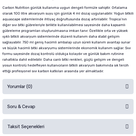
Carbon Nutrition günlük kullanıma uygun dengeli formüle sahiptir. Ortalama
olarak 100 litre akvaryum suyu için günlük 4 ml dozaj uygulanabilir. Yoğun bitkili
aquascape sistemlerinde ihtiyaç doğrultusunda dozaj artırılabilir. Tropica’nın
diğer sıvı bitki gübreleriyle birlikte kullanılabilmesi sayesinde daha kapsamlı
gübreleme programları oluşturulmasına imkan tanır. Özellikle orta ve yüksek
ışıklı bitkili akvaryum sistemlerinde düzenli kullanım daha stabil gelişim
sağlayabilir. 750 ml geniş hacimli ambalajı uzun süreli kullanım avantajı sunar
ve büyük hacimli bitki akvaryumu sistemlerinde ekonomik kullanım sağlar. Sıvı
formu sayesinde dozaj kontrolü oldukça kolaydır ve günlük bakım rutinine
rahatlıkla dahil edilebilir. Daha canlı bitki renkleri, güçlü gelişim ve dengeli
yosun kontrolü hedefleyen kullanıcıların bitkili akvaryum bakımında sık tercih
ettiği profesyonel sıvı karbon katkıları arasında yer almaktadır.
Yorumlar (0)
Soru & Cevap
Alışverişinizden sonra ürüne yorum yapın, alışveriş puanı kazanın!
Sorularınız için
iletişim formunu
kullanınız.
Taksit Seçenekleri
Ürün hakkında henüz soru sorulmamış.
Ürünü Satın Al ve Yorumla