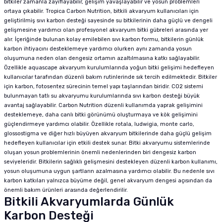
bitkiler zamanla zayıflayabilir, gelişim yavaşlayabilir ve yosun problemleri
ortaya çıkabilir. Tropica Carbon Nutrition, bitkili akvaryum kullanıcıları için
geliştirilmiş sıvı karbon desteği sayesinde su bitkilerinin daha güçlü ve dengeli
gelişmesine yardımcı olan profesyonel akvaryum bitki gübreleri arasında yer
alır. İçeriğinde bulunan kolay emilebilen sıvı karbon formu, bitkilerin günlük
karbon ihtiyacını desteklemeye yardımcı olurken aynı zamanda yosun
oluşumuna neden olan dengesiz ortamın azaltılmasına katkı sağlayabilir.
Özellikle aquascape akvaryum kurulumlarında yoğun bitki gelişimi hedefleyen
kullanıcılar tarafından düzenli bakım rutinlerinde sık tercih edilmektedir. Bitkiler
için karbon, fotosentez sürecinin temel yapı taşlarından biridir. CO2 sistemi
bulunmayan tatlı su akvaryumu kurulumlarında sıvı karbon desteği büyük
avantaj sağlayabilir. Carbon Nutrition düzenli kullanımda yaprak gelişimini
desteklemeye, daha canlı bitki görünümü oluşturmaya ve kök gelişimini
güçlendirmeye yardımcı olabilir. Özellikle rotala, ludwigia, monte carlo,
glossostigma ve diğer hızlı büyüyen akvaryum bitkilerinde daha güçlü gelişim
hedefleyen kullanıcılar için etkili destek sunar. Bitki akvaryumu sistemlerinde
oluşan yosun problemlerinin önemli nedenlerinden biri dengesiz karbon
seviyeleridir. Bitkilerin sağlıklı gelişmesini destekleyen düzenli karbon kullanımı,
yosun oluşumuna uygun şartların azalmasına yardımcı olabilir. Bu nedenle sıvı
karbon katkıları yalnızca büyüme değil, genel akvaryum dengesi açısından da
önemli bakım ürünleri arasında değerlendirilir.
Bitkili Akvaryumlarda Günlük
Karbon Desteği