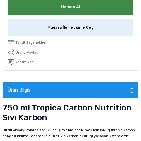
tucu
Sepeti
 Fırçası
Sump Filtre Malzemesi
Pro Plan Kedi Maması
Hemen Al
Pond Ürünleri
 Güvenlik Ürünleri
Akvaryum Ozon ve UV Ürünleri
Purina Kedi Maması
Mağaza İle İletişime Geç
manları
akım Ürünleri
Royal Canin Kedi Maması
Taksit Seçenekleri
lik ve Bakım Ürünleri
Ürünü Paylaş
Yorum Yap
uluk
 - Akvaryum Kumu
Ürün Bilgisi
 Parçaları
750 ml Tropica Carbon Nutrition
e Malzemesi
Sıvı Karbon
Bitkili akvaryumlarda sağlıklı gelişim elde edebilmek için ışık, gübre ve karbon
dengesi birlikte ilerlemelidir. Özellikle karbon eksikliği yaşayan sistemlerde